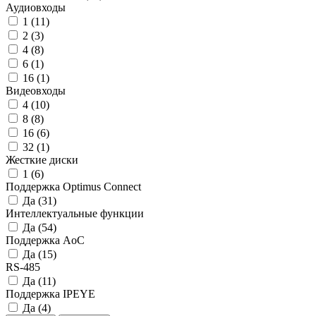
Аудиовходы
1
(11)
2
(3)
4
(8)
6
(1)
16
(1)
Видеовходы
4
(10)
8
(8)
16
(6)
32
(1)
Жесткие диски
1
(6)
Поддержка Optimus Connect
Да
(31)
Интеллектуальные функции
Да
(54)
Поддержка AoC
Да
(15)
RS-485
Да
(11)
Поддержка IPEYE
Да
(4)