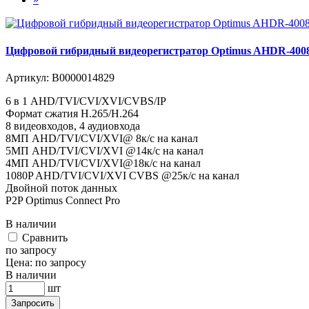
Цифровой гибридный видеорегистратор Optimus AHDR-400
Артикул:
В0000014829
6 в 1 AHD/TVI/CVI/XVI/CVBS/IP
Формат сжатия H.265/H.264
8 видеовходов, 4 аудиовхода
8MП AHD/TVI/CVI/XVI@ 8к/с на канал
5MП AHD/TVI/CVI/XVI @14к/с на канал
4MП AHD/TVI/CVI/XVI@18к/с на канал
1080P AHD/TVI/CVI/XVI CVBS @25к/с на канал
Двойной поток данных
P2P Optimus Connect Pro
В наличии
Cравнить
по запросу
Цена:
по запросу
В наличии
шт
Запросить