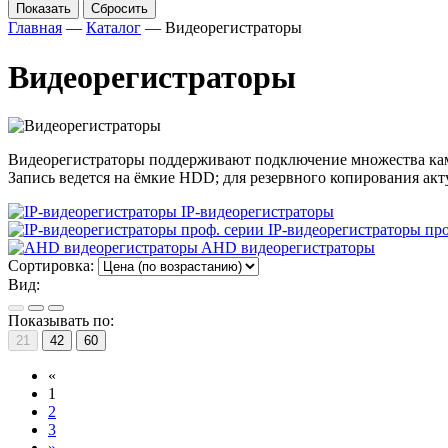
Показать
Сбросить
Главная
—
Каталог
—
Видеорегистраторы
Видеорегистраторы
Видеорегистраторы поддерживают подключение множества камер
Запись ведется на ёмкие HDD; для резервного копирования ак
IP-видеорегистраторы
IP-видеорегистраторы про
AHD видеорегистраторы
Сортировка:
Вид:
Показывать по:
21
42
60
«
1
2
3
»