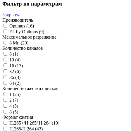
Фильтр по параметрам
Закрыть
Производитель
Optimus
(16)
EL by Optimus
(9)
Максимальное разрешение
8 Мп
(29)
Количество каналов
8
(1)
10
(4)
16
(13)
32
(6)
36
(3)
64
(2)
Количество жестких дисков
1
(25)
2
(7)
4
(5)
8
(5)
Формат сжатия
H.265+/H.265/ H.264
(10)
H.265/H.264
(43)