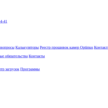
04-41
 вопросы
Калькуляторы
Реестр прошивок камер Optimus
Контак
ые обязательства
Контакты
тр загрузок
Программы