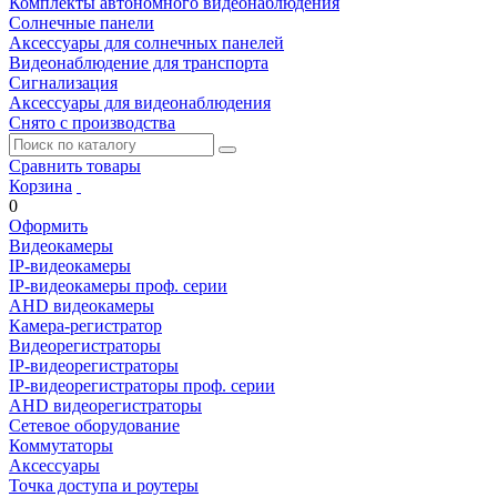
Комплекты автономного видеонаблюдения
Солнечные панели
Аксессуары для солнечных панелей
Видеонаблюдение для транспорта
Сигнализация
Аксессуары для видеонаблюдения
Снято с производства
Сравнить товары
Корзина
0
Оформить
Видеокамеры
IP-видеокамеры
IP-видеокамеры проф. серии
AHD видеокамеры
Камера-регистратор
Видеорегистраторы
IP-видеорегистраторы
IP-видеорегистраторы проф. серии
AHD видеорегистраторы
Сетевое оборудование
Коммутаторы
Аксессуары
Точка доступа и роутеры