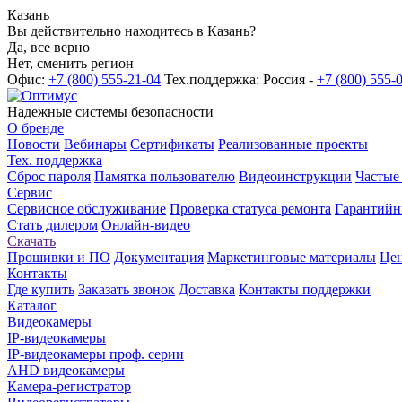
Казань
Вы действительно находитесь в Казань?
Да, все верно
Нет, сменить регион
Офис:
+7 (800) 555-21-04
Тех.поддержка: Россия -
+7 (800) 555-
Надежные системы безопасности
О бренде
Новости
Вебинары
Сертификаты
Реализованные проекты
Тех. поддержка
Сброс пароля
Памятка пользователю
Видеоинструкции
Частые
Сервис
Сервисное обслуживание
Проверка статуса ремонта
Гарантийн
Стать дилером
Онлайн-видео
Скачать
Прошивки и ПО
Документация
Маркетинговые материалы
Цен
Контакты
Где купить
Заказать звонок
Доставка
Контакты поддержки
Каталог
Видеокамеры
IP-видеокамеры
IP-видеокамеры проф. серии
AHD видеокамеры
Камера-регистратор