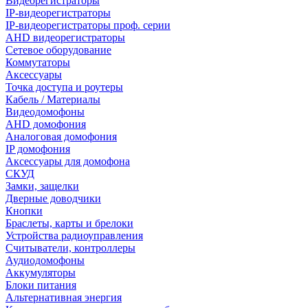
Видеорегистраторы
IP-видеорегистраторы
IP-видеорегистраторы проф. серии
AHD видеорегистраторы
Сетевое оборудование
Коммутаторы
Аксессуары
Точка доступа и роутеры
Кабель / Материалы
Видеодомофоны
AHD домофония
Аналоговая домофония
IP домофония
Аксессуары для домофона
СКУД
Замки, защелки
Дверные доводчики
Кнопки
Браслеты, карты и брелоки
Устройства радиоуправления
Считыватели, контроллеры
Аудиодомофоны
Аккумуляторы
Блоки питания
Альтернативная энергия