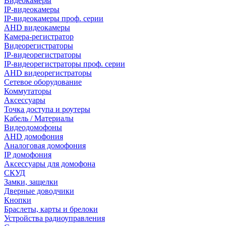
Видеокамеры
IP-видеокамеры
IP-видеокамеры проф. серии
AHD видеокамеры
Камера-регистратор
Видеорегистраторы
IP-видеорегистраторы
IP-видеорегистраторы проф. серии
AHD видеорегистраторы
Сетевое оборудование
Коммутаторы
Аксессуары
Точка доступа и роутеры
Кабель / Материалы
Видеодомофоны
AHD домофония
Аналоговая домофония
IP домофония
Аксессуары для домофона
СКУД
Замки, защелки
Дверные доводчики
Кнопки
Браслеты, карты и брелоки
Устройства радиоуправления