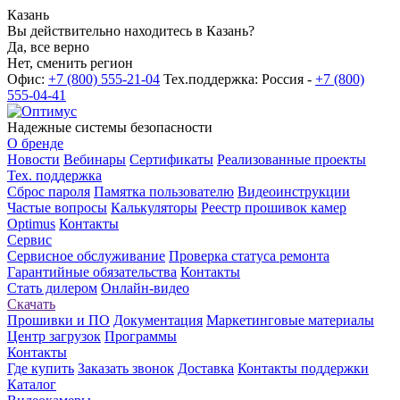
Казань
Вы действительно находитесь в Казань?
Да, все верно
Нет, сменить регион
Офис:
+7 (800) 555-21-04
Тех.поддержка: Россия -
+7 (800)
555-04-41
Надежные системы безопасности
О бренде
Новости
Вебинары
Сертификаты
Реализованные проекты
Тех. поддержка
Сброс пароля
Памятка пользователю
Видеоинструкции
Частые вопросы
Калькуляторы
Реестр прошивок камер
Optimus
Контакты
Сервис
Сервисное обслуживание
Проверка статуса ремонта
Гарантийные обязательства
Контакты
Стать дилером
Онлайн-видео
Скачать
Прошивки и ПО
Документация
Маркетинговые материалы
Центр загрузок
Программы
Контакты
Где купить
Заказать звонок
Доставка
Контакты поддержки
Каталог