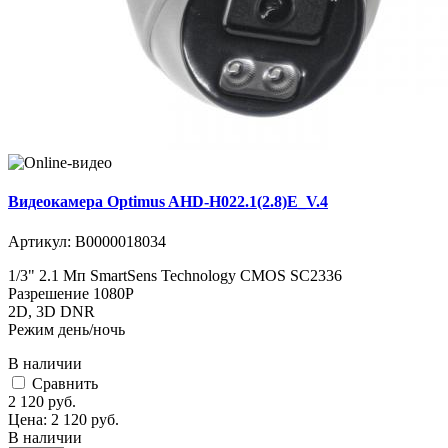
Видеокамера Optimus AHD-H022.1(2.8)E_V.4
Артикул:
В0000018034
1/3" 2.1 Мп SmartSens Technology CMOS SC2336
Разрешение 1080P
2D, 3D DNR
Режим день/ночь
В наличии
Cравнить
2 120
руб.
Цена:
2 120
руб.
В наличии