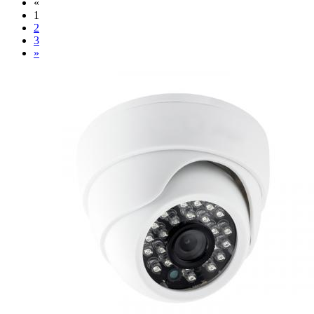
«
1
2
3
»