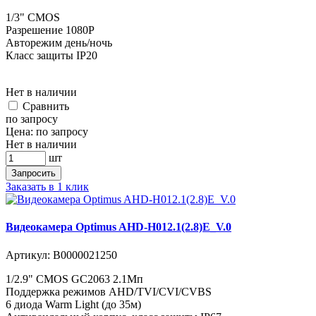
1/3" CMOS
Разрешение 1080P
Авторежим день/ночь
Класс защиты IP20
Нет в наличии
Cравнить
по запросу
Цена:
по запросу
Нет в наличии
шт
Запросить
Заказать в 1 клик
Видеокамера Optimus AHD-H012.1(2.8)E_V.0
Артикул:
В0000021250
1/2.9" CMOS GC2063 2.1Мп
Поддержка режимов AHD/TVI/CVI/CVBS
6 диода Warm Light (до 35м)