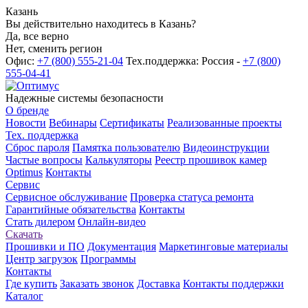
Казань
Вы действительно находитесь в Казань?
Да, все верно
Нет, сменить регион
Офис:
+7 (800) 555-21-04
Тех.поддержка: Россия -
+7 (800)
555-04-41
Надежные системы безопасности
О бренде
Новости
Вебинары
Сертификаты
Реализованные проекты
Тех. поддержка
Сброс пароля
Памятка пользователю
Видеоинструкции
Частые вопросы
Калькуляторы
Реестр прошивок камер
Optimus
Контакты
Сервис
Сервисное обслуживание
Проверка статуса ремонта
Гарантийные обязательства
Контакты
Стать дилером
Онлайн-видео
Скачать
Прошивки и ПО
Документация
Маркетинговые материалы
Центр загрузок
Программы
Контакты
Где купить
Заказать звонок
Доставка
Контакты поддержки
Каталог