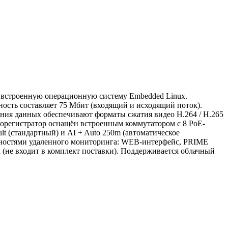
и встроенную операционную систему Embedded Linux.
сть составляет 75 Мбит (входящий и исходящий поток).
ния данных обеспечивают форматы сжатия видео H.264 / H.265
орегистратор оснащён встроенным коммутатором с 8 PoE-
lt (стандартный) и AI + Auto 250m (автоматическое
ожностями удаленного мониторинга: WEB-интерфейс, PRIME
 (не входит в комплект поставки). Поддерживается облачный