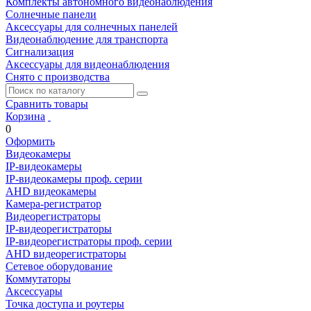
Комплекты автономного видеонаблюдения
Солнечные панели
Аксессуары для солнечных панелей
Видеонаблюдение для транспорта
Сигнализация
Аксессуары для видеонаблюдения
Снято с производства
Сравнить товары
Корзина
0
Оформить
Видеокамеры
IP-видеокамеры
IP-видеокамеры проф. серии
AHD видеокамеры
Камера-регистратор
Видеорегистраторы
IP-видеорегистраторы
IP-видеорегистраторы проф. серии
AHD видеорегистраторы
Сетевое оборудование
Коммутаторы
Аксессуары
Точка доступа и роутеры