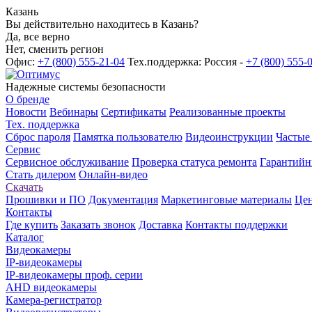
Казань
Вы действительно находитесь в Казань?
Да, все верно
Нет, сменить регион
Офис:
+7 (800) 555-21-04
Тех.поддержка: Россия -
+7 (800) 555-
Надежные системы безопасности
О бренде
Новости
Вебинары
Сертификаты
Реализованные проекты
Тех. поддержка
Сброс пароля
Памятка пользователю
Видеоинструкции
Частые
Сервис
Сервисное обслуживание
Проверка статуса ремонта
Гарантийн
Стать дилером
Онлайн-видео
Скачать
Прошивки и ПО
Документация
Маркетинговые материалы
Цен
Контакты
Где купить
Заказать звонок
Доставка
Контакты поддержки
Каталог
Видеокамеры
IP-видеокамеры
IP-видеокамеры проф. серии
AHD видеокамеры
Камера-регистратор