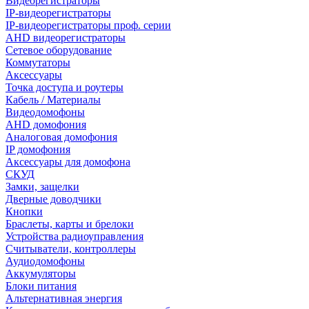
Видеорегистраторы
IP-видеорегистраторы
IP-видеорегистраторы проф. серии
AHD видеорегистраторы
Сетевое оборудование
Коммутаторы
Аксессуары
Точка доступа и роутеры
Кабель / Материалы
Видеодомофоны
AHD домофония
Аналоговая домофония
IP домофония
Аксессуары для домофона
СКУД
Замки, защелки
Дверные доводчики
Кнопки
Браслеты, карты и брелоки
Устройства радиоуправления
Считыватели, контроллеры
Аудиодомофоны
Аккумуляторы
Блоки питания
Альтернативная энергия