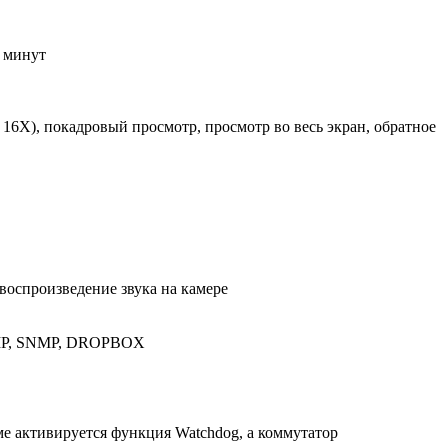
5 минут
16X), покадровый просмотр, просмотр во весь экран, обратное
 воспроизведение звука на камере
RTMP, SNMP, DROPBOX
ме активируется функция Watchdog, а коммутатор