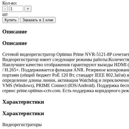
Кол-во:
-
+
шт
Купить
Заказать в 1 клик
Описание
Описание
Сетевой видеорегистратор Optimus Prime NVR-5121-8P сочета
Видеорегистратор имеет следующие режимы работы:Количество
Наилучшее качество отображения гарантируют выходы HDMI (М
/ H.265+. Поддерживается функция ANR. Резервное копирован
портами (общий бюджет PoE 120 Вт, стандарт IEEE 802.3af/at) 
определение длины линии, активация Watchdog и переключени
VMS (Windows), PRIME Connect (IOS/Android). Поддержка бесп
сервис prime.optimus-cctv.com. Есть поддержка коридорного р
Характеристики
Характеристики
Видеорегистраторы