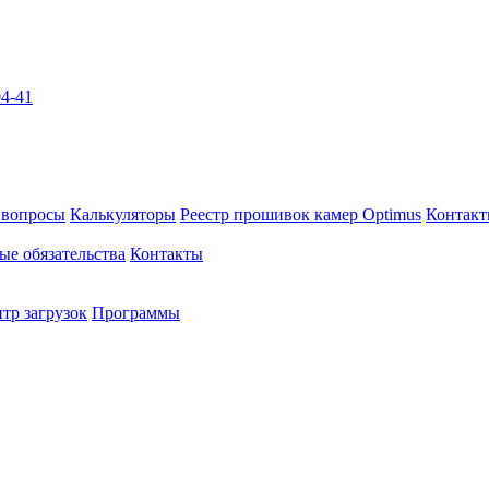
04-41
 вопросы
Калькуляторы
Реестр прошивок камер Optimus
Контак
ые обязательства
Контакты
тр загрузок
Программы