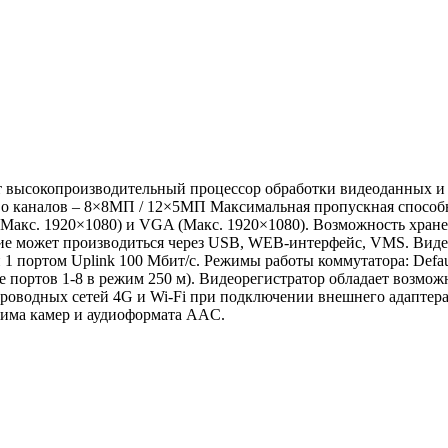
ет высокопроизводительный процессор обработки видеоданных 
 каналов – 8×8МП / 12×5МП Максимальная пропускная способно
акс. 1920×1080) и VGA (Макс. 1920×1080). Возможность хране
ие может производиться через USB, WEB-интерфейс, VMS. Виде
и 1 портом Uplink 100 Мбит/с. Режимы работы коммутатора: Defau
е портов 1-8 в режим 250 м). Видеорегистратор обладает возм
роводных сетей 4G и Wi-Fi при подключении внешнего адаптера
ежима камер и аудиоформата AAC.