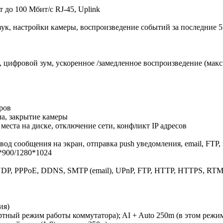
т до 100 Мбит/с RJ-45, Uplink
вук, настройки камеры, воспроизведение событий за последние 
цифровой зум, ускоренное /замедленное воспроизведение (макс 
ров
ла, закрытие камеры
места на диске, отключение сети, конфликт IP адресов
ывод сообщения на экран, отправка push уведомления, email, FTP,
*900/1280*1024
 UDP, PPPoE, DDNS, SMTP (email), UPnP, FTP, HTTP, HTTPS, 
ия)
артный режим работы коммутатора); AI + Auto 250m (в этом режи