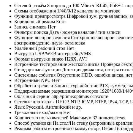
Сетевой разъём
8 портов до 100 Мбит/с RJ-45, PoE+ 1 пор
Схемы отображения
1/4/8/9/12 каналов на мониторе
Функции предпросмотра
Цифровой зум, ручная запись, з
Коридорный режим
Есть
Запись снимков
Нет
Фильтры поиска
Дата / номера каналов / тип записи
Функции воспроизведения
Синхронное воспроизведение, 
воспроизведение, пауза, остановка
Удалённый рабочий стол
Нет
Выгрузка
USB/WEB интерфейс/VMS
Формат выгрузки видео
H26X, AVI
Встроенное тестирование жёсткого диска
Проверка секто
Стандартные функции
Детекция движения, потеря сигна
Системные события
Отсутствие HDD, ошибки диска, нет 
Встроенный NPU
Нет
Обработка тревоги
Запись, тур, действие PTZ, зуммер, в
Поддерживаемые разрешения мониторов
1920*1080/1440
Облачный сервис
http://prime.optimus-cctv.com/
Сетевые протоколы
DHCP, NTP, ICMP, RTSP, IPv4, TCP,
Язык
Русский, Английский и др.
Тревожный вход/выход
Нет
Количество пользователей
Максимум 32 пользователя
Способ установки
На стол/На стену (встроенные креплен
Режимы работы встроенного коммутатора
Default (станд