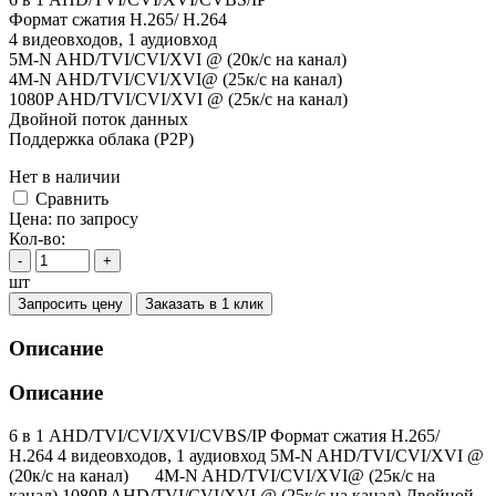
Формат сжатия H.265/ H.264
4 видеовходов, 1 аудиовход
5M-N AHD/TVI/CVI/XVI @ (20к/с на канал)
4M-N AHD/TVI/CVI/XVI@ (25к/с на канал)
1080P AHD/TVI/CVI/XVI @ (25к/с на канал)
Двойной поток данных
Поддержка облака (P2P)
Нет в наличии
Cравнить
Цена:
по запросу
Кол-во:
-
+
шт
Запросить цену
Заказать в 1 клик
Описание
Описание
6 в 1 AHD/TVI/CVI/XVI/CVBS/IP Формат сжатия H.265/
H.264 4 видеовходов, 1 аудиовход 5M-N AHD/TVI/CVI/XVI @
(20к/с на канал) 4M-N AHD/TVI/CVI/XVI@ (25к/с на
канал) 1080P AHD/TVI/CVI/XVI @ (25к/с на канал) Двойной