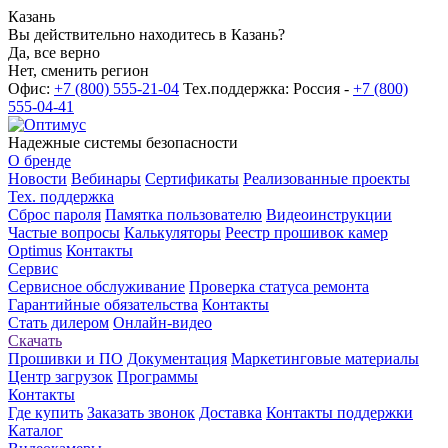
Казань
Вы действительно находитесь в Казань?
Да, все верно
Нет, сменить регион
Офис:
+7 (800) 555-21-04
Тех.поддержка: Россия -
+7 (800)
555-04-41
Надежные системы безопасности
О бренде
Новости
Вебинары
Сертификаты
Реализованные проекты
Тех. поддержка
Сброс пароля
Памятка пользователю
Видеоинструкции
Частые вопросы
Калькуляторы
Реестр прошивок камер
Optimus
Контакты
Сервис
Сервисное обслуживание
Проверка статуса ремонта
Гарантийные обязательства
Контакты
Стать дилером
Онлайн-видео
Скачать
Прошивки и ПО
Документация
Маркетинговые материалы
Центр загрузок
Программы
Контакты
Где купить
Заказать звонок
Доставка
Контакты поддержки
Каталог