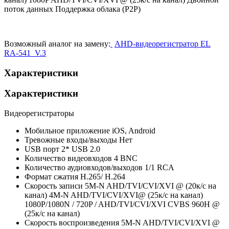
поток данных Поддержка облака (P2P)
Возможный аналог на замену:
AHD-видеорегистратор EL
RA-541_V.3
Характеристики
Характеристики
Видеорегистраторы
Мобильное приложение
iOS, Android
Тревожные входы/выходы
Нет
USB порт
2* USB 2.0
Количество видеовходов
4 BNC
Количество аудиовходов/выходов
1/1 RCA
Формат сжатия
H.265/ H.264
Скорость записи
5M-N AHD/TVI/CVI/XVI @ (20к/с на
канал) 4M-N AHD/TVI/CVI/XVI@ (25к/с на канал)
1080P/1080N / 720P / AHD/TVI/CVI/XVI CVBS 960Н @
(25к/с на канал)
Скорость воспроизведения
5M-N AHD/TVI/CVI/XVI @