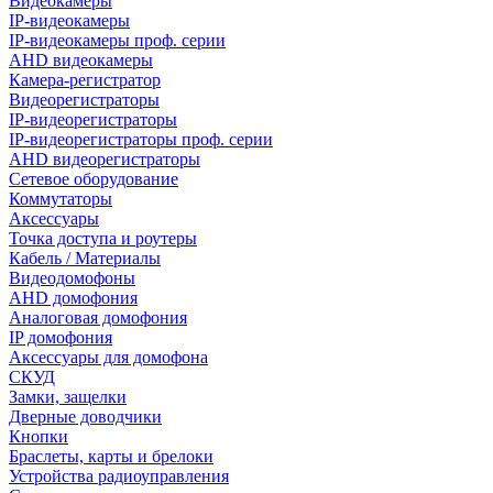
Видеокамеры
IP-видеокамеры
IP-видеокамеры проф. серии
AHD видеокамеры
Камера-регистратор
Видеорегистраторы
IP-видеорегистраторы
IP-видеорегистраторы проф. серии
AHD видеорегистраторы
Сетевое оборудование
Коммутаторы
Аксессуары
Точка доступа и роутеры
Кабель / Материалы
Видеодомофоны
AHD домофония
Аналоговая домофония
IP домофония
Аксессуары для домофона
СКУД
Замки, защелки
Дверные доводчики
Кнопки
Браслеты, карты и брелоки
Устройства радиоуправления