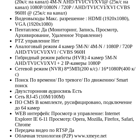
(20к/с на канал) 4M-N AHD/TVI/CVI/XVI@ (25к/с на
канал) 1080P/1080N / 720P / AHD/TVI/CVI/XVI CVBS
960Н @ (25к/с на канал)
Видеовыходы
Макс. разрешение : HDMI (1920х1080),
VGA (1920х1080)
Пентаплекс
Да (Мониторинг, Запись, Просмотр,
Архивирование, Удаленное Управление)
PTZ управление
Нет
Аналоговый режим
4 камер 5M-N/ 4M-N / 1080P / 720P
AHD/TVI/CVI/XVI / CVBS 960Н
Гибридный режим работы (HVR)
4 камер 5M-N
AHD/TVI/CVI/XVI + 2 IP-камеры 1080P
Сетевой режим (NVR)
8*5МП(200 к/с) / 16*1080P(400 к/
с)
Поиск
По времени/ По тревоге/ По движению/ Smart
поиск
Двухсторонняя аудиосвязь
Есть
Сеть
RJ-45 (10M/100М)
ПО CMS
В комплекте, русифицировано, подключение
до 64 камер
WEB интерфейс
Просмотр и управление: Internet
Explorer IE 6-11 Просмотр: Opera, Mozilla, Firefox, Safari,
Chrome
Передача видео по RTSP
Да
Облачная технология (P2P)
www.xmeye.net