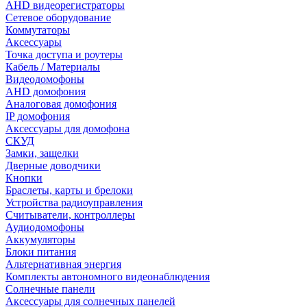
AHD видеорегистраторы
Сетевое оборудование
Коммутаторы
Аксессуары
Точка доступа и роутеры
Кабель / Материалы
Видеодомофоны
AHD домофония
Аналоговая домофония
IP домофония
Аксессуары для домофона
СКУД
Замки, защелки
Дверные доводчики
Кнопки
Браслеты, карты и брелоки
Устройства радиоуправления
Считыватели, контроллеры
Аудиодомофоны
Аккумуляторы
Блоки питания
Альтернативная энергия
Комплекты автономного видеонаблюдения
Солнечные панели
Аксессуары для солнечных панелей