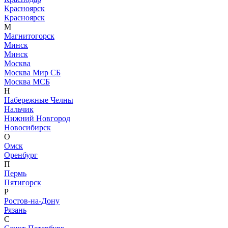
Красноярск
Красноярск
М
Магнитогорск
Минск
Минск
Москва
Москва Мир СБ
Москва МСБ
Н
Набережные Челны
Нальчик
Нижний Новгород
Новосибирск
О
Омск
Оренбург
П
Пермь
Пятигорск
Р
Ростов-на-Дону
Рязань
С