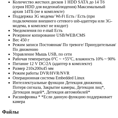
Количество жестких дисков
1 HDD SATA до 14 Тб
(серия HDD для видеонаблюдения) Максимальный
архив 14TБ (не в комплекте)
Поддержка 3G модема/ Wi-Fi
Есть / Есть (при
подключении внешнего сетевого usb-адаптера или 3G-
модема, в комплект не входит)
Уведомления по e-mail
Есть
Резервное копирование
USB/WEB/CMS
Вес
450 г
Режим записи
Постоянная/ По тревоге/ Принудительная/
По движению
Управление
Мышь USB, по сети
Рабочая температура
0°С ~ +55°С, влажность 10% ~ 90%
Питание
12 V DC/2А (адаптер в комплекте)
Размер
210x200x45 мм
Режим работы
DVR/HVR/NVR
Операционная система
Embedded Linux
Интеллектуальные функции
Детекция движения,
Потеря сигнала, Закрытие камеры, Детекция лиц*,
Детекция людей*, Детекция автомобилей*
Расшифровка *
*Если данную функцию поддерживает
камера
Файлы