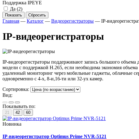
Поддержка IPEYE
Да
(2)
Показать
Сбросить
Главная
—
Каталог
—
Видеорегистраторы
—
IP-видеорегистр
IP-видеорегистраторы
IP-видеорегистраторы поддерживают запись большого объема
модели с поддержкой H.265, если необходима экономия объем
удаленный мониторинг через мобильные гаджеты, облачные сер
одновременно с 4-х, 8-и,16-ти или 32-ух камер.
Сортировка:
Вид:
Показывать по:
21
42
60
Новинка
IP-видеорегистратор Optimus Prime NVR-5121