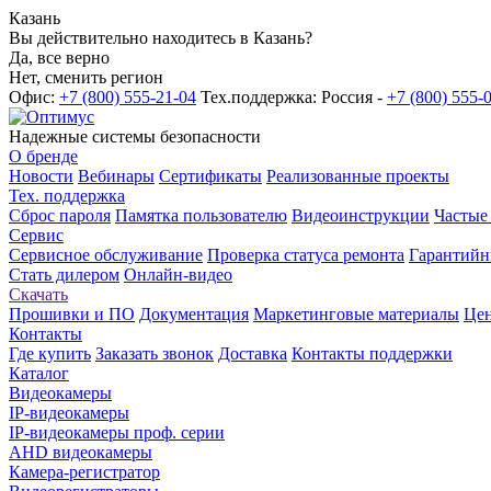
Казань
Вы действительно находитесь в Казань?
Да, все верно
Нет, сменить регион
Офис:
+7 (800) 555-21-04
Тех.поддержка: Россия -
+7 (800) 555-
Надежные системы безопасности
О бренде
Новости
Вебинары
Сертификаты
Реализованные проекты
Тех. поддержка
Сброс пароля
Памятка пользователю
Видеоинструкции
Частые
Сервис
Сервисное обслуживание
Проверка статуса ремонта
Гарантийн
Стать дилером
Онлайн-видео
Скачать
Прошивки и ПО
Документация
Маркетинговые материалы
Цен
Контакты
Где купить
Заказать звонок
Доставка
Контакты поддержки
Каталог
Видеокамеры
IP-видеокамеры
IP-видеокамеры проф. серии
AHD видеокамеры
Камера-регистратор