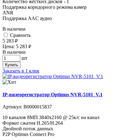
Количество жёстких дисков - 1
Поддержка коридорного режима камер
ANR
Поддержка AAC аудио
В наличии
Cравнить
5 283
руб.
Цена:
5 283
руб.
В наличии
шт
Купить
Заказать в 1 клик
IP-видеорегистратор Optimus NVR-5101_V.1
Артикул:
В0000015837
10 каналов 8МП 3840х2160 @ 25к/с на канал
Формат сжатия H.265/H.264
Двойной поток данных
P2P Optimus Connect Pro