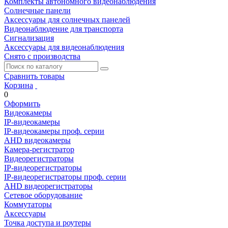
Комплекты автономного видеонаблюдения
Солнечные панели
Аксессуары для солнечных панелей
Видеонаблюдение для транспорта
Сигнализация
Аксессуары для видеонаблюдения
Снято с производства
Сравнить товары
Корзина
0
Оформить
Видеокамеры
IP-видеокамеры
IP-видеокамеры проф. серии
AHD видеокамеры
Камера-регистратор
Видеорегистраторы
IP-видеорегистраторы
IP-видеорегистраторы проф. серии
AHD видеорегистраторы
Сетевое оборудование
Коммутаторы
Аксессуары
Точка доступа и роутеры