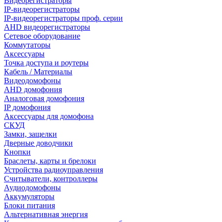
Видеорегистраторы
IP-видеорегистраторы
IP-видеорегистраторы проф. серии
AHD видеорегистраторы
Сетевое оборудование
Коммутаторы
Аксессуары
Точка доступа и роутеры
Кабель / Материалы
Видеодомофоны
AHD домофония
Аналоговая домофония
IP домофония
Аксессуары для домофона
СКУД
Замки, защелки
Дверные доводчики
Кнопки
Браслеты, карты и брелоки
Устройства радиоуправления
Считыватели, контроллеры
Аудиодомофоны
Аккумуляторы
Блоки питания
Альтернативная энергия