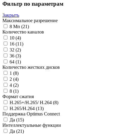
Фильтр по параметрам
Закрыть
Максимальное разрешение
8 Мп
(21)
Количество каналов
10
(4)
16
(11)
32
(2)
36
(3)
64
(1)
Количество жестких дисков
1
(8)
2
(4)
4
(2)
8
(1)
Формат сжатия
H.265+/H.265/ H.264
(8)
H.265/H.264
(13)
Поддержка Optimus Connect
Да
(15)
Интеллектуальные функции
Да
(21)