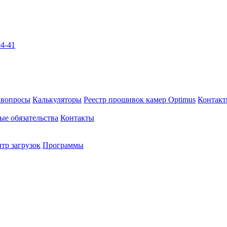
04-41
 вопросы
Калькуляторы
Реестр прошивок камер Optimus
Контак
ые обязательства
Контакты
тр загрузок
Программы