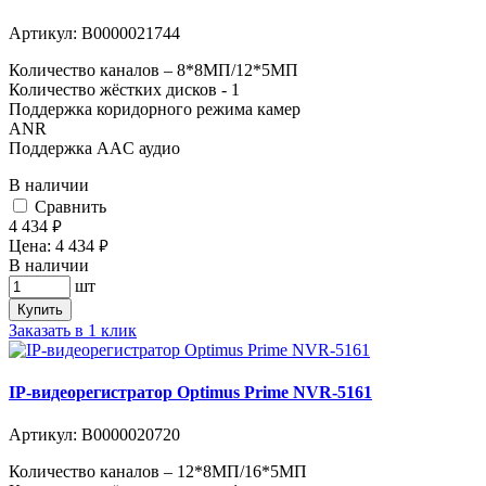
Артикул:
В0000021744
Количество каналов – 8*8МП/12*5МП
Количество жёстких дисков - 1
Поддержка коридорного режима камер
ANR
Поддержка AAC аудио
В наличии
Cравнить
4 434
руб.
Цена:
4 434
руб.
В наличии
шт
Купить
Заказать в 1 клик
IP-видеорегистратор Optimus Prime NVR-5161
Артикул:
В0000020720
Количество каналов – 12*8МП/16*5МП