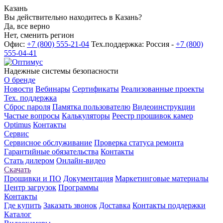
Казань
Вы действительно находитесь в Казань?
Да, все верно
Нет, сменить регион
Офис:
+7 (800) 555-21-04
Тех.поддержка: Россия -
+7 (800)
555-04-41
Надежные системы безопасности
О бренде
Новости
Вебинары
Сертификаты
Реализованные проекты
Тех. поддержка
Сброс пароля
Памятка пользователю
Видеоинструкции
Частые вопросы
Калькуляторы
Реестр прошивок камер
Optimus
Контакты
Сервис
Сервисное обслуживание
Проверка статуса ремонта
Гарантийные обязательства
Контакты
Стать дилером
Онлайн-видео
Скачать
Прошивки и ПО
Документация
Маркетинговые материалы
Центр загрузок
Программы
Контакты
Где купить
Заказать звонок
Доставка
Контакты поддержки
Каталог