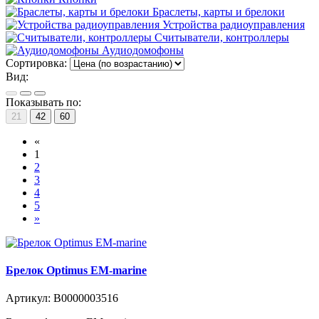
Браслеты, карты и брелоки
Устройства радиоуправления
Считыватели, контроллеры
Аудиодомофоны
Сортировка:
Вид:
Показывать по:
21
42
60
«
1
2
3
4
5
»
Брелок Optimus EM-marine
Артикул:
В0000003516