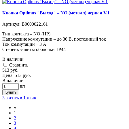
Кнопка Optimus "Выход" – NO (металл) черная V.1
Артикул:
В0000022161
Тип контакта – NO (НР)
Напряжение коммутации – до 36 В, постоянный ток
Ток коммутации – 3 А
Степень защиты оболочки IP44
В наличии
Cравнить
513
руб.
Цена:
513
руб.
В наличии
шт
Купить
Заказать в 1 клик
«
1
2
3
4