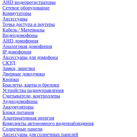
AHD видеорегистраторы
Сетевое оборудование
Коммутаторы
Аксессуары
Точка доступа и роутеры
Кабель / Материалы
Видеодомофоны
AHD домофония
Аналоговая домофония
IP домофония
Аксессуары для домофона
СКУД
Замки, защелки
Дверные доводчики
Кнопки
Браслеты, карты и брелоки
Устройства радиоуправления
Считыватели, контроллеры
Аудиодомофоны
Аккумуляторы
Блоки питания
Альтернативная энергия
Комплекты автономного видеонаблюдения
Солнечные панели
Аксессуары для солнечных панелей