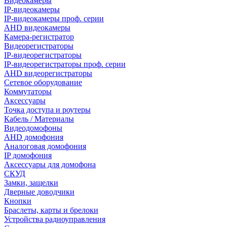
Видеокамеры
IP-видеокамеры
IP-видеокамеры проф. серии
AHD видеокамеры
Камера-регистратор
Видеорегистраторы
IP-видеорегистраторы
IP-видеорегистраторы проф. серии
AHD видеорегистраторы
Сетевое оборудование
Коммутаторы
Аксессуары
Точка доступа и роутеры
Кабель / Материалы
Видеодомофоны
AHD домофония
Аналоговая домофония
IP домофония
Аксессуары для домофона
СКУД
Замки, защелки
Дверные доводчики
Кнопки
Браслеты, карты и брелоки
Устройства радиоуправления