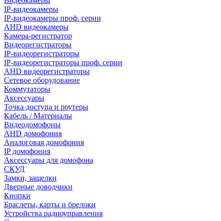
Видеокамеры
IP-видеокамеры
IP-видеокамеры проф. серии
AHD видеокамеры
Камера-регистратор
Видеорегистраторы
IP-видеорегистраторы
IP-видеорегистраторы проф. серии
AHD видеорегистраторы
Сетевое оборудование
Коммутаторы
Аксессуары
Точка доступа и роутеры
Кабель / Материалы
Видеодомофоны
AHD домофония
Аналоговая домофония
IP домофония
Аксессуары для домофона
СКУД
Замки, защелки
Дверные доводчики
Кнопки
Браслеты, карты и брелоки
Устройства радиоуправления