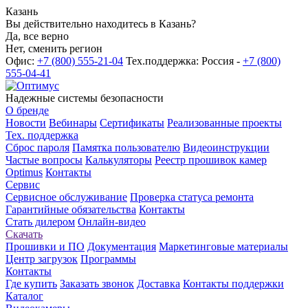
Казань
Вы действительно находитесь в Казань?
Да, все верно
Нет, сменить регион
Офис:
+7 (800) 555-21-04
Тех.поддержка: Россия -
+7 (800)
555-04-41
Надежные системы безопасности
О бренде
Новости
Вебинары
Сертификаты
Реализованные проекты
Тех. поддержка
Сброс пароля
Памятка пользователю
Видеоинструкции
Частые вопросы
Калькуляторы
Реестр прошивок камер
Optimus
Контакты
Сервис
Сервисное обслуживание
Проверка статуса ремонта
Гарантийные обязательства
Контакты
Стать дилером
Онлайн-видео
Скачать
Прошивки и ПО
Документация
Маркетинговые материалы
Центр загрузок
Программы
Контакты
Где купить
Заказать звонок
Доставка
Контакты поддержки
Каталог