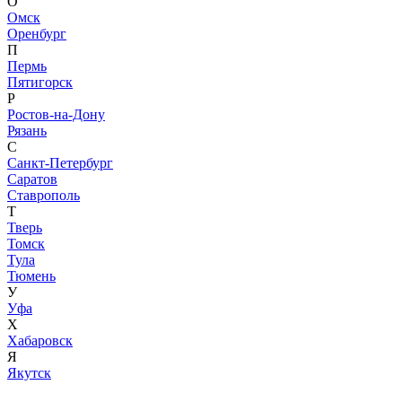
О
Омск
Оренбург
П
Пермь
Пятигорск
Р
Ростов-на-Дону
Рязань
С
Санкт-Петербург
Саратов
Ставрополь
Т
Тверь
Томск
Тула
Тюмень
У
Уфа
Х
Хабаровск
Я
Якутск