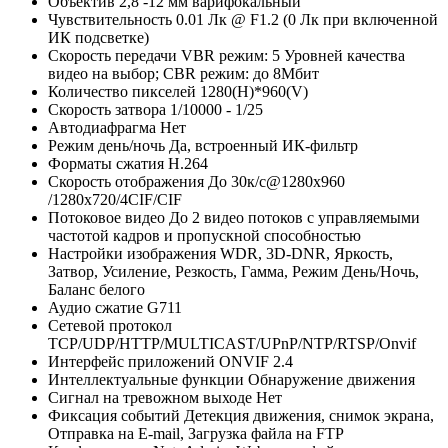
Объектив
2,8 -12 мм варифокальный
Чувствительность
0.01 Лк @ F1.2 (0 Лк при включенной
ИК подсветке)
Скорость передачи
VBR режим: 5 Уровней качества
видео на выбор; CBR режим: до 8Мбит
Количество пикселей
1280(H)*960(V)
Скорость затвора
1/10000 - 1/25
Автодиафрагма
Нет
Режим день/ночь
Да, встроенный ИК-фильтр
Форматы сжатия
Н.264
Скорость отображения
До 30к/с@1280х960
/1280х720/4CIF/CIF
Потоковое видео
До 2 видео потоков с управляемыми
частотой кадров и пропускной способностью
Настройки изображения
WDR, 3D-DNR, Яркость,
Затвор, Усиление, Резкость, Гамма, Режим День/Ночь,
Баланс белого
Аудио сжатие
G711
Сетевой протокол
TCP/UDP/HTTP/MULTICAST/UPnP/NTP/RTSP/Onvif
Интерфейс приложений
ONVIF 2.4
Интеллектуальные функции
Обнаружение движения
Сигнал на тревожном выходе
Нет
Фиксация событий
Детекция движения, снимок экрана,
Отправка на E-mail, Загрузка файла на FTP