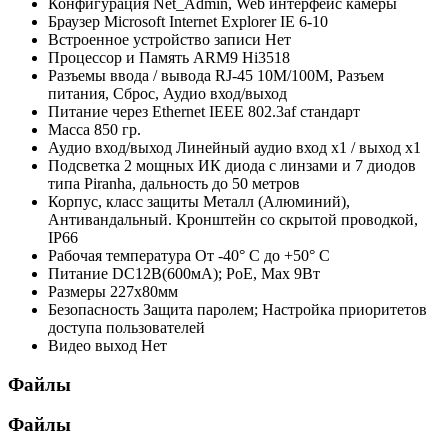
Конфигурация
Net_Admin, Web интерфейс камеры
Браузер
Microsoft Internet Explorer IE 6-10
Встроенное устройство записи
Нет
Процессор и Память
ARM9 Hi3518
Разъемы ввода / вывода
RJ-45 10M/100M, Разъем
питания, Сброс, Аудио вход/выход
Питание через Ethernet
IEEE 802.3af стандарт
Масса
850 гр.
Аудио вход/выход
Линейный аудио вход х1 / выход х1
Подсветка
2 мощных ИК диода с линзами и 7 диодов
типа Piranha, дальность до 50 метров
Корпус, класс защиты
Металл (Алюминий),
Антивандальный. Кронштейн со скрытой проводкой,
IР66
Рабочая температура
От -40° С до +50° С
Питание
DC12В(600мА); РоЕ, Мах 9Вт
Размеры
227х80мм
Безопасность
Защита паролем; Настройка приоритетов
доступа пользователей
Видео выход
Нет
Файлы
Файлы