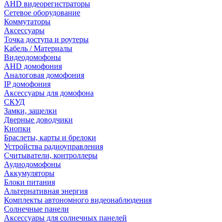
AHD видеорегистраторы
Сетевое оборудование
Коммутаторы
Аксессуары
Точка доступа и роутеры
Кабель / Материалы
Видеодомофоны
AHD домофония
Аналоговая домофония
IP домофония
Аксессуары для домофона
СКУД
Замки, защелки
Дверные доводчики
Кнопки
Браслеты, карты и брелоки
Устройства радиоуправления
Считыватели, контроллеры
Аудиодомофоны
Аккумуляторы
Блоки питания
Альтернативная энергия
Комплекты автономного видеонаблюдения
Солнечные панели
Аксессуары для солнечных панелей