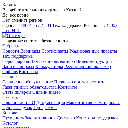
Казань
Вы действительно находитесь в Казань?
Да, все верно
Нет, сменить регион
Офис:
+7 (800) 555-21-04
Тех.поддержка: Россия -
+7 (800)
555-04-41
Надежные системы безопасности
О бренде
Новости
Вебинары
Сертификаты
Реализованные проекты
Тех. поддержка
Сброс пароля
Памятка пользователю
Видеоинструкции
Частые вопросы
Калькуляторы
Реестр прошивок камер
Optimus
Контакты
Сервис
Сервисное обслуживание
Проверка статуса ремонта
Гарантийные обязательства
Контакты
Стать дилером
Онлайн-видео
Скачать
Прошивки и ПО
Документация
Маркетинговые материалы
Центр загрузок
Программы
Контакты
Где купить
Заказать звонок
Доставка
Контакты поддержки
Каталог