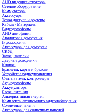
AHD видеорегистраторы
Сетевое оборудование
Коммутаторы
Аксессуары
Точка доступа и роутеры
Кабель / Материалы
Видеодомофоны
AHD домофония
Аналоговая домофония
IP домофония
Аксессуары для домофона
СКУД
Замки, защелки
Дверные доводчики
Кнопки
Браслеты, карты и брелоки
Устройства радиоуправления
Считыватели, контроллеры
Аудиодомофоны
Аккумуляторы
Блоки питания
Альтернативная энергия
Комплекты автономного видеонаблюдения
Солнечные панели
Аксессуары для солнечных панелей