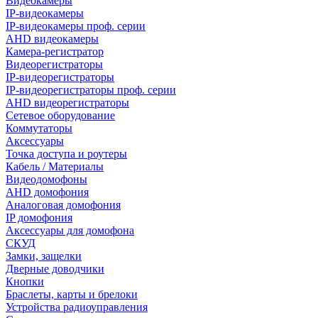
Видеокамеры
IP-видеокамеры
IP-видеокамеры проф. серии
AHD видеокамеры
Камера-регистратор
Видеорегистраторы
IP-видеорегистраторы
IP-видеорегистраторы проф. серии
AHD видеорегистраторы
Сетевое оборудование
Коммутаторы
Аксессуары
Точка доступа и роутеры
Кабель / Материалы
Видеодомофоны
AHD домофония
Аналоговая домофония
IP домофония
Аксессуары для домофона
СКУД
Замки, защелки
Дверные доводчики
Кнопки
Браслеты, карты и брелоки
Устройства радиоуправления