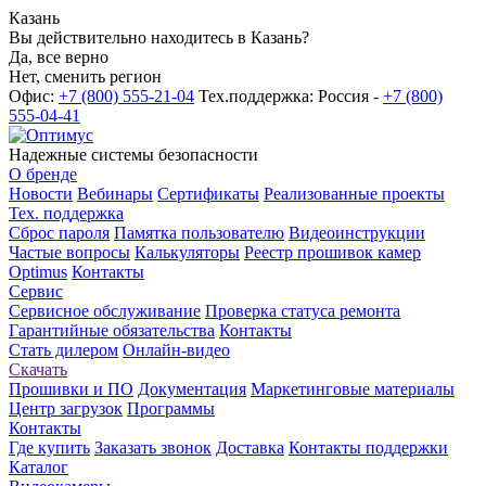
Казань
Вы действительно находитесь в Казань?
Да, все верно
Нет, сменить регион
Офис:
+7 (800) 555-21-04
Тех.поддержка: Россия -
+7 (800)
555-04-41
Надежные системы безопасности
О бренде
Новости
Вебинары
Сертификаты
Реализованные проекты
Тех. поддержка
Сброс пароля
Памятка пользователю
Видеоинструкции
Частые вопросы
Калькуляторы
Реестр прошивок камер
Optimus
Контакты
Сервис
Сервисное обслуживание
Проверка статуса ремонта
Гарантийные обязательства
Контакты
Стать дилером
Онлайн-видео
Скачать
Прошивки и ПО
Документация
Маркетинговые материалы
Центр загрузок
Программы
Контакты
Где купить
Заказать звонок
Доставка
Контакты поддержки
Каталог