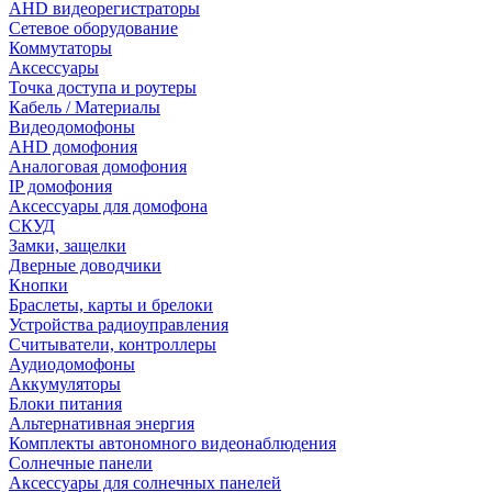
AHD видеорегистраторы
Сетевое оборудование
Коммутаторы
Аксессуары
Точка доступа и роутеры
Кабель / Материалы
Видеодомофоны
AHD домофония
Аналоговая домофония
IP домофония
Аксессуары для домофона
СКУД
Замки, защелки
Дверные доводчики
Кнопки
Браслеты, карты и брелоки
Устройства радиоуправления
Считыватели, контроллеры
Аудиодомофоны
Аккумуляторы
Блоки питания
Альтернативная энергия
Комплекты автономного видеонаблюдения
Солнечные панели
Аксессуары для солнечных панелей