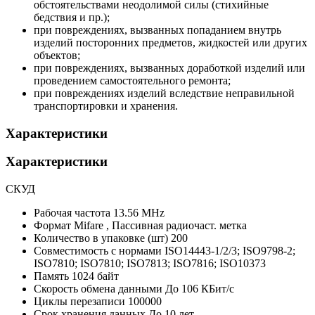
обстоятельствами неодолимой силы (стихийные
бедствия и пр.);
при повреждениях, вызванных попаданием внутрь
изделий посторонних предметов, жидкостей или других
объектов;
при повреждениях, вызванных доработкой изделий или
проведением самостоятельного ремонта;
при повреждениях изделий вследствие неправильной
транспортировки и хранения.
Характеристики
Характеристики
СКУД
Рабочая частота
13.56 MHz
Формат
Mifare , Пассивная радиочаст. метка
Количество в упаковке (шт)
200
Совместимость с нормами
ISO14443-1/2/3; ISO9798-2;
ISO7810; ISO7810; ISO7813; ISO7816; ISO10373
Память
1024 байт
Скорость обмена данными
До 106 КБит/с
Циклы перезаписи
100000
Срок хранения данных
До 10 лет