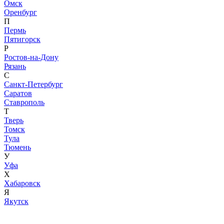
Омск
Оренбург
П
Пермь
Пятигорск
Р
Ростов-на-Дону
Рязань
С
Санкт-Петербург
Саратов
Ставрополь
Т
Тверь
Томск
Тула
Тюмень
У
Уфа
Х
Хабаровск
Я
Якутск