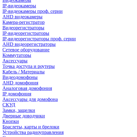
Видеокамеры
IP-видеокамеры
IP-видеокамеры проф. серии
AHD видеокамеры
Камера-регистратор
Видеорегистраторы
IP-видеорегистраторы
IP-видеорегистраторы проф. серии
AHD видеорегистраторы
Сетевое оборудование
Коммутаторы
Аксессуары
Точка доступа и роутеры
Кабель / Материалы
Видеодомофоны
AHD домофония
Аналоговая домофония
IP домофония
Аксессуары для домофона
СКУД
Замки, защелки
Дверные доводчики
Кнопки
Браслеты, карты и брелоки
Устройства радиоуправления