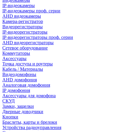
Видеокамеры
IP-видеокамеры
IP-видеокамеры проф. серии
AHD видеокамеры
Камера-регистратор
Видеорегистраторы
IP-видеорегистраторы
IP-видеорегистраторы проф. серии
AHD видеорегистраторы
Сетевое оборудование
Коммутаторы
Аксессуары
Точка доступа и роутеры
Кабель / Материалы
Видеодомофоны
AHD домофония
Аналоговая домофония
IP домофония
Аксессуары для домофона
СКУД
Замки, защелки
Дверные доводчики
Кнопки
Браслеты, карты и брелоки
Устройства радиоуправления