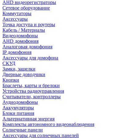
AHD видеорегистраторы
Сетевое оборудование
Коммутаторы
Аксессуары
Точка доступа и роутеры
Кабель / Материалы
Видеодомофоны
AHD домофония
Аналоговая домофония
IP домофония
Аксессуары для домофона
СКУД
Замки, защелки
Дверные доводчики
Кнопки
Браслеты, карты и брелоки
Устройства радиоуправления
Считыватели, контроллеры
Аудиодомофоны
Аккумуляторы
Блоки питания
Альтернативная энергия
Комплекты автономного видеонаблюдения
Солнечные панели
Аксессуары для солнечных панелей