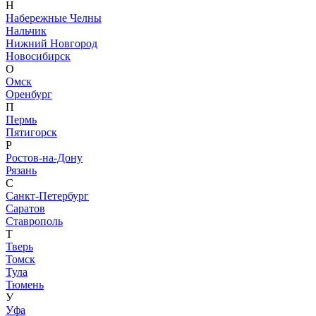
Н
Набережные Челны
Нальчик
Нижний Новгород
Новосибирск
О
Омск
Оренбург
П
Пермь
Пятигорск
Р
Ростов-на-Дону
Рязань
С
Санкт-Петербург
Саратов
Ставрополь
Т
Тверь
Томск
Тула
Тюмень
У
Уфа