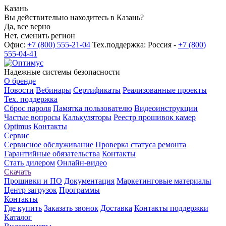
Казань
Вы действительно находитесь в Казань?
Да, все верно
Нет, сменить регион
Офис:
+7 (800) 555-21-04
Тех.поддержка: Россия -
+7 (800)
555-04-41
Надежные системы безопасности
О бренде
Новости
Вебинары
Сертификаты
Реализованные проекты
Тех. поддержка
Сброс пароля
Памятка пользователю
Видеоинструкции
Частые вопросы
Калькуляторы
Реестр прошивок камер
Optimus
Контакты
Сервис
Сервисное обслуживание
Проверка статуса ремонта
Гарантийные обязательства
Контакты
Стать дилером
Онлайн-видео
Скачать
Прошивки и ПО
Документация
Маркетинговые материалы
Центр загрузок
Программы
Контакты
Где купить
Заказать звонок
Доставка
Контакты поддержки
Каталог