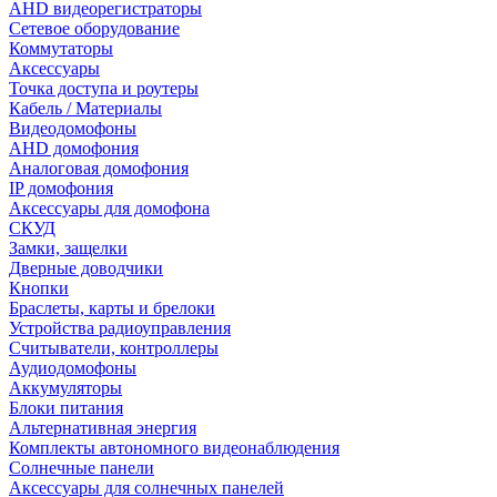
AHD видеорегистраторы
Сетевое оборудование
Коммутаторы
Аксессуары
Точка доступа и роутеры
Кабель / Материалы
Видеодомофоны
AHD домофония
Аналоговая домофония
IP домофония
Аксессуары для домофона
СКУД
Замки, защелки
Дверные доводчики
Кнопки
Браслеты, карты и брелоки
Устройства радиоуправления
Считыватели, контроллеры
Аудиодомофоны
Аккумуляторы
Блоки питания
Альтернативная энергия
Комплекты автономного видеонаблюдения
Солнечные панели
Аксессуары для солнечных панелей