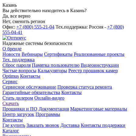
Казань
Вы действительно находитесь в Казань?
Да, все верно
Нет, сменить регион
Офис:
+7 (800) 555-21-04
Тех.поддержка: Россия -
+7 (800)
555-04-41
Надежные системы безопасности
О бренде
Новости
Вебинары
Сертификаты
Реализованные проекты
Тех. поддержка
Сброс пароля
Памятка пользователю
Видеоинструкции
Частые вопросы
Калькуляторы
Реестр прошивок камер
Optimus
Контакты
Сервис
Сервисное обслуживание
Проверка статуса ремонта
Гарантийные обязательства
Контакты
Стать дилером
Онлайн-видео
Скачать
Прошивки и ПО
Документация
Маркетинговые материалы
Центр загрузок
Программы
Контакты
Где купить
Заказать звонок
Доставка
Контакты поддержки
Каталог