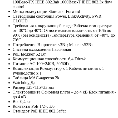
100Base-TX IEEE 802.3ab 1000Base-T IEEE 802.3x flow
control
Метод коммутации
Store-and-Forward
Светодиоды состояния
Power, Link/Activity, PWR,
CLOUD
Требования к окружающей среде
Рабочая температура:
от -30°C до 40°C Относительная влажность: от 10% до
90% (без конденсата) Температура хранения: от -40°C до
70°C
Потребление
В простое: ≤3Вт; Макс.: ≤52Вт
Система охлаждения
Пассивная
PoE Бюджет
52 Вт
Коммутационная способность
6,4 Гбит/с
Питание
АС 100~240В, 50/60Гц
Комплектация
Коммутатор х 1 Кабель питания х 1
Руководство х 1
Таблица MAC-адресов
2k
Watchdog
Да
Размер
125×115×33 мм
Электрозащита
Основная плата – до 4 кВ Блок питания -
до 4 кВ
Вес
0,4 кг
Контакты PoE
1/2+, 3/6-
Стандарт PoE
IEEE 802.3af/at