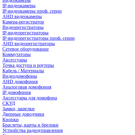
Видеокамеры
IP-видеокамеры
IP-видеокамеры проф. серии
AHD видеокамеры
Камера-регистратор
Видеорегистраторы
IP-видеорегистраторы
IP-видеорегистраторы проф. серии
AHD видеорегистраторы
Сетевое оборудование
Коммутаторы
Аксессуары
Точка доступа и роутеры
Кабель / Материалы
Видеодомофоны
AHD домофония
Аналоговая домофония
IP домофония
Аксессуары для домофона
СКУД
Замки, защелки
Дверные доводчики
Кнопки
Браслеты, карты и брелоки
Устройства радиоуправления