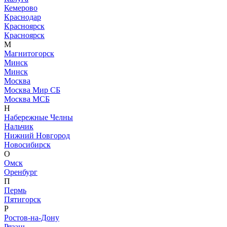
Кемерово
Краснодар
Красноярск
Красноярск
М
Магнитогорск
Минск
Минск
Москва
Москва Мир СБ
Москва МСБ
Н
Набережные Челны
Нальчик
Нижний Новгород
Новосибирск
О
Омск
Оренбург
П
Пермь
Пятигорск
Р
Ростов-на-Дону
Рязань