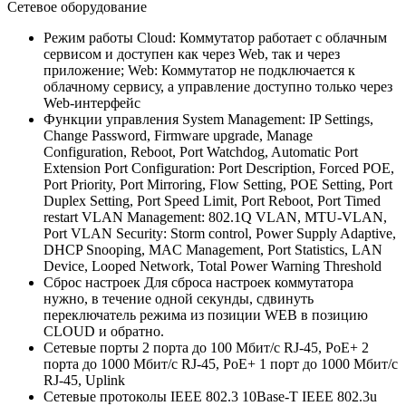
Сетевое оборудование
Режим работы
Cloud: Коммутатор работает с облачным
сервисом и доступен как через Web, так и через
приложение; Web: Коммутатор не подключается к
облачному сервису, а управление доступно только через
Web-интерфейс
Функции управления
System Management: IP Settings,
Change Password, Firmware upgrade, Manage
Configuration, Reboot, Port Watchdog, Automatic Port
Extension Port Configuration: Port Description, Forced POE,
Port Priority, Port Mirroring, Flow Setting, POE Setting, Port
Duplex Setting, Port Speed Limit, Port Reboot, Port Timed
restart VLAN Management: 802.1Q VLAN, MTU-VLAN,
Port VLAN Security: Storm control, Power Supply Adaptive,
DHCP Snooping, MAC Management, Port Statistics, LAN
Device, Looped Network, Total Power Warning Threshold
Сброс настроек
Для сброса настроек коммутатора
нужно, в течение одной секунды, сдвинуть
переключатель режима из позиции WEB в позицию
CLOUD и обратно.
Сетевые порты
2 порта до 100 Мбит/с RJ-45, PoE+ 2
порта до 1000 Мбит/с RJ-45, PoE+ 1 порт до 1000 Мбит/с
RJ-45, Uplink
Сетевые протоколы
IEEE 802.3 10Base-T IEEE 802.3u