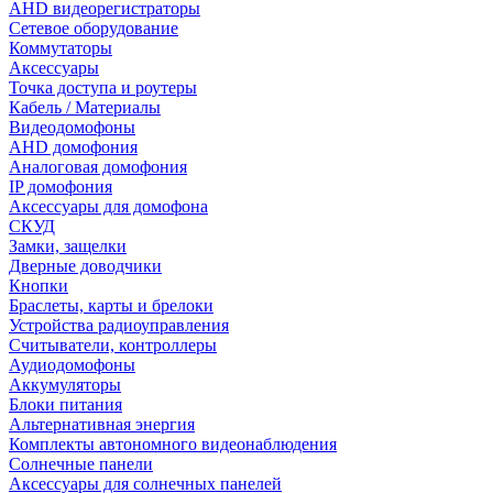
AHD видеорегистраторы
Сетевое оборудование
Коммутаторы
Аксессуары
Точка доступа и роутеры
Кабель / Материалы
Видеодомофоны
AHD домофония
Аналоговая домофония
IP домофония
Аксессуары для домофона
СКУД
Замки, защелки
Дверные доводчики
Кнопки
Браслеты, карты и брелоки
Устройства радиоуправления
Считыватели, контроллеры
Аудиодомофоны
Аккумуляторы
Блоки питания
Альтернативная энергия
Комплекты автономного видеонаблюдения
Солнечные панели
Аксессуары для солнечных панелей