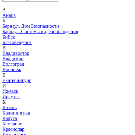
А
Анапа
Б
Барнаул. Дом Безопасности
Барнаул. Системы видеонаблюдения
Бийск
Благовещенск
В
Владивосток
Владимир
Волгоград
Воронеж
Е
Екатеринбург
И
Ижевск
Иркутск
К
Казань
Калининград
Калуга
Кемерово
Краснодар
Красноярск