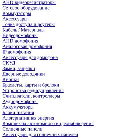
AHD видеорегистраторы
Сетевое оборудование
Коммутаторы
Аксессуары
Точка доступа и роутеры
Кабель / Материалы
Видеодомофоны
AHD домофония
Аналоговая домофония
IP домофония
Аксессуары для домофона
СКУД
Замки, защелки
Дверные доводчики
Кнопки
Браслеты, карты и брелоки
Устройства радиоуправления
Считыватели, контроллеры
Аудиодомофоны
Аккумуляторы
Блоки питания
Альтернативная энергия
Комплекты автономного видеонаблюдения
Солнечные панели
Аксессуары для солнечных панелей