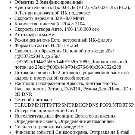
Объектив
2.8мм фиксированный
Чувствительность
Цв. 0.01Лк (F1.2), ч/б 0.001 Лк (F1.2),
0 Лк при включенной ИК подсветке
Скорость передачи
32K~8.0 Мбит
Количество пикселей
2704 × 2104
Скорость затвора
Авто, 1/60-1/10,000 сек
Автодиафрагма
Нет
Режим день/ночь
Есть, встроенный ИК-фильтр
Форматы сжатия
H.265 / H.264
Скорость отображения
Основной поток: до 20к/
с@3072х2048, до 25к/
с@2592х1944/2560x1440/1920х1080; Дополнительный
поток: до 25к/с@800x448/704х576/640x360/352х288
Потоковое видео
До 2 потоков с управляемой частотой
кадров и пропускной способностью
Настройки изображения
Яркость, Контрастность,
Насыщенность, Затвор, D-WDR, Режим День/Ночь, 3D и
2D DNR
Сетевой протокол
TCP,UDP,IP,HTTP,FTP,SMTP,DHCP,DNS,POP3,NTP,RTSP
Интерфейс приложений
Onvif
Интеллектуальные функции
Детектор движения,
Определение людей, Определение автомобилей
Сигнал на тревожном выходе
Нет
Фиксация событий
Снимок экрана, Отправка на E-mail