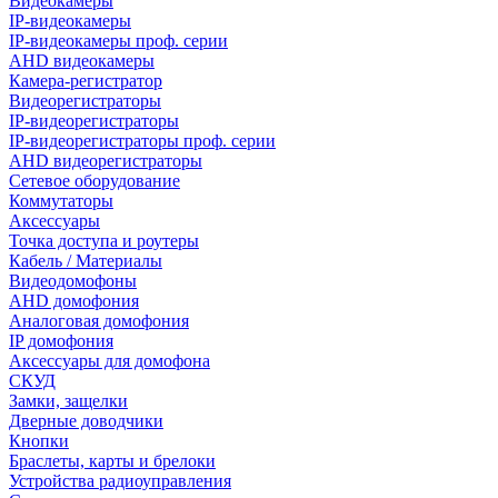
Видеокамеры
IP-видеокамеры
IP-видеокамеры проф. серии
AHD видеокамеры
Камера-регистратор
Видеорегистраторы
IP-видеорегистраторы
IP-видеорегистраторы проф. серии
AHD видеорегистраторы
Сетевое оборудование
Коммутаторы
Аксессуары
Точка доступа и роутеры
Кабель / Материалы
Видеодомофоны
AHD домофония
Аналоговая домофония
IP домофония
Аксессуары для домофона
СКУД
Замки, защелки
Дверные доводчики
Кнопки
Браслеты, карты и брелоки
Устройства радиоуправления