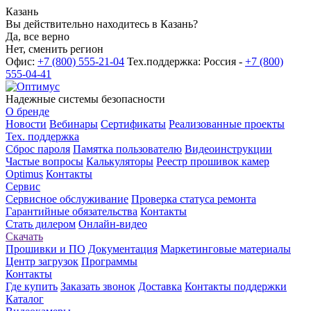
Казань
Вы действительно находитесь в Казань?
Да, все верно
Нет, сменить регион
Офис:
+7 (800) 555-21-04
Тех.поддержка: Россия -
+7 (800)
555-04-41
Надежные системы безопасности
О бренде
Новости
Вебинары
Сертификаты
Реализованные проекты
Тех. поддержка
Сброс пароля
Памятка пользователю
Видеоинструкции
Частые вопросы
Калькуляторы
Реестр прошивок камер
Optimus
Контакты
Сервис
Сервисное обслуживание
Проверка статуса ремонта
Гарантийные обязательства
Контакты
Стать дилером
Онлайн-видео
Скачать
Прошивки и ПО
Документация
Маркетинговые материалы
Центр загрузок
Программы
Контакты
Где купить
Заказать звонок
Доставка
Контакты поддержки
Каталог