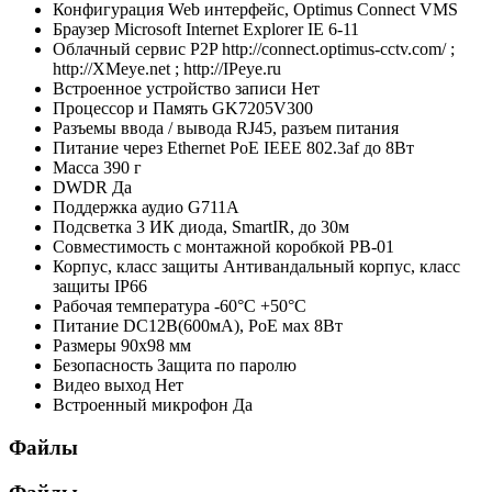
Конфигурация
Web интерфейс, Optimus Connect VMS
Браузер
Microsoft Internet Explorer IE 6-11
Облачный сервис P2P
http://connect.optimus-cctv.com/ ;
http://XMeye.net ; http://IPeye.ru
Встроенное устройство записи
Нет
Процессор и Память
GK7205V300
Разъемы ввода / вывода
RJ45, разъем питания
Питание через Ethernet
PoE IEEE 802.3af до 8Вт
Масса
390 г
DWDR
Да
Поддержка аудио
G711A
Подсветка
3 ИК диода, SmartIR, до 30м
Совместимость с монтажной коробкой
PB-01
Корпус, класс защиты
Антивандальный корпус, класс
защиты IР66
Рабочая температура
-60°C +50°C
Питание
DC12В(600мА), PoE мах 8Вт
Размеры
90х98 мм
Безопасность
Защита по паролю
Видео выход
Нет
Встроенный микрофон
Да
Файлы