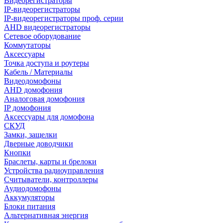
Видеорегистраторы
IP-видеорегистраторы
IP-видеорегистраторы проф. серии
AHD видеорегистраторы
Сетевое оборудование
Коммутаторы
Аксессуары
Точка доступа и роутеры
Кабель / Материалы
Видеодомофоны
AHD домофония
Аналоговая домофония
IP домофония
Аксессуары для домофона
СКУД
Замки, защелки
Дверные доводчики
Кнопки
Браслеты, карты и брелоки
Устройства радиоуправления
Считыватели, контроллеры
Аудиодомофоны
Аккумуляторы
Блоки питания
Альтернативная энергия