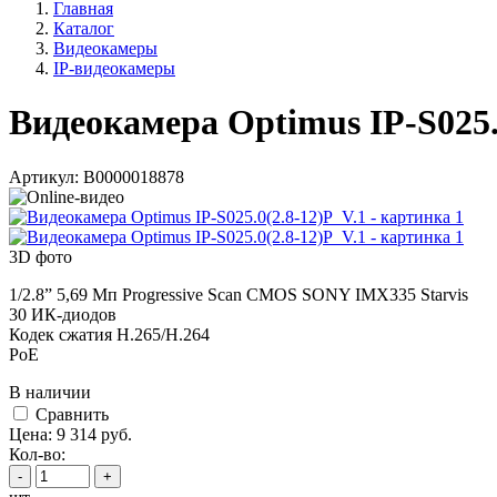
Главная
Каталог
Видеокамеры
IP-видеокамеры
Видеокамера Optimus IP-S025.
Артикул:
В0000018878
3D фото
1/2.8” 5,69 Мп Progressive Scan CMOS SONY IMX335 Starvis
30 ИК-диодов
Кодек сжатия H.265/H.264
PoE
В наличии
Cравнить
Цена:
9 314
руб.
Кол-во:
-
+