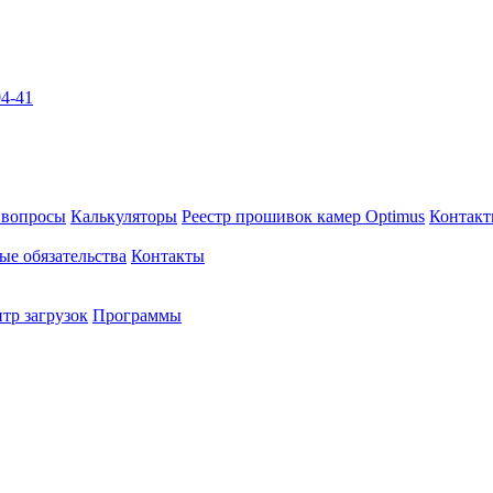
04-41
 вопросы
Калькуляторы
Реестр прошивок камер Optimus
Контак
ые обязательства
Контакты
тр загрузок
Программы