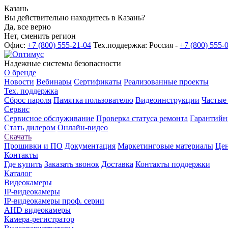
Казань
Вы действительно находитесь в Казань?
Да, все верно
Нет, сменить регион
Офис:
+7 (800) 555-21-04
Тех.поддержка: Россия -
+7 (800) 555-
Надежные системы безопасности
О бренде
Новости
Вебинары
Сертификаты
Реализованные проекты
Тех. поддержка
Сброс пароля
Памятка пользователю
Видеоинструкции
Частые
Сервис
Сервисное обслуживание
Проверка статуса ремонта
Гарантийн
Стать дилером
Онлайн-видео
Скачать
Прошивки и ПО
Документация
Маркетинговые материалы
Цен
Контакты
Где купить
Заказать звонок
Доставка
Контакты поддержки
Каталог
Видеокамеры
IP-видеокамеры
IP-видеокамеры проф. серии
AHD видеокамеры
Камера-регистратор