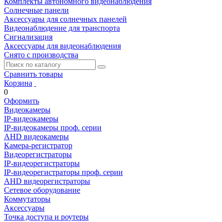
Комплекты автономного видеонаблюдения
Солнечные панели
Аксессуары для солнечных панелей
Видеонаблюдение для транспорта
Сигнализация
Аксессуары для видеонаблюдения
Снято с производства
Сравнить товары
Корзина
0
Оформить
Видеокамеры
IP-видеокамеры
IP-видеокамеры проф. серии
AHD видеокамеры
Камера-регистратор
Видеорегистраторы
IP-видеорегистраторы
IP-видеорегистраторы проф. серии
AHD видеорегистраторы
Сетевое оборудование
Коммутаторы
Аксессуары
Точка доступа и роутеры