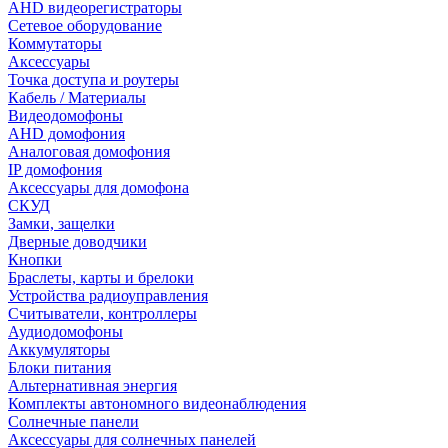
AHD видеорегистраторы
Сетевое оборудование
Коммутаторы
Аксессуары
Точка доступа и роутеры
Кабель / Материалы
Видеодомофоны
AHD домофония
Аналоговая домофония
IP домофония
Аксессуары для домофона
СКУД
Замки, защелки
Дверные доводчики
Кнопки
Браслеты, карты и брелоки
Устройства радиоуправления
Считыватели, контроллеры
Аудиодомофоны
Аккумуляторы
Блоки питания
Альтернативная энергия
Комплекты автономного видеонаблюдения
Солнечные панели
Аксессуары для солнечных панелей