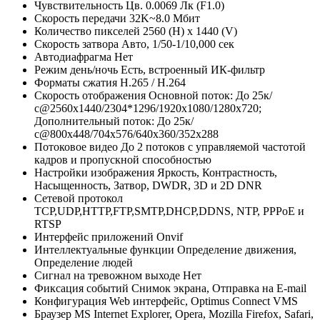
Чувствительность
Цв. 0.0069 Лк (F1.0)
Скорость передачи
32K~8.0 Мбит
Количество пикселей
2560 (H) x 1440 (V)
Скорость затвора
Авто, 1/50-1/10,000 сек
Автодиафрагма
Нет
Режим день/ночь
Есть, встроенный ИК-фильтр
Форматы сжатия
H.265 / H.264
Скорость отображения
Основной поток: До 25к/
с@2560x1440/2304*1296/1920х1080/1280x720;
Дополнительный поток: До 25к/
с@800x448/704х576/640x360/352х288
Потоковое видео
До 2 потоков с управляемой частотой
кадров и пропускной способностью
Настройки изображения
Яркость, Контрастность,
Насыщенность, Затвор, DWDR, 3D и 2D DNR
Сетевой протокол
TCP,UDP,HTTP,FTP,SMTP,DHCP,DDNS, NTP, PPPoE и
RTSP
Интерфейс приложений
Onvif
Интеллектуальные функции
Определение движения,
Определение людей
Сигнал на тревожном выходе
Нет
Фиксация событий
Снимок экрана, Отправка на E-mail
Конфигурация
Web интерфейс, Optimus Connect VMS
Браузер
MS Internet Explorer, Opera, Mozilla Firefox, Safari,