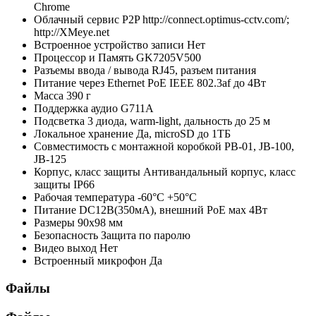
Chrome
Облачный сервис P2P
http://connect.optimus-cctv.com/;
http://XMeye.net
Встроенное устройство записи
Нет
Процессор и Память
GK7205V500
Разъемы ввода / вывода
RJ45, разъем питания
Питание через Ethernet
PoE IEEE 802.3af до 4Вт
Масса
390 г
Поддержка аудио
G711A
Подсветка
3 диодa, warm-light, дальность до 25 м
Локальное хранение
Да, microSD до 1ТБ
Совместимость с монтажной коробкой
PB-01, JB-100,
JB-125
Корпус, класс защиты
Антивандальный корпус, класс
защиты IР66
Рабочая температура
-60°C +50°C
Питание
DC12В(350мА), внешний PoE мах 4Вт
Размеры
90х98 мм
Безопасность
Защита по паролю
Видео выход
Нет
Встроенный микрофон
Да
Файлы