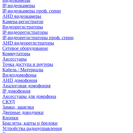
Видеокамеры
IP-видеокамеры
IP-видеокамеры проф. серии
AHD видеокамеры
Камера-регистратор
Видеорегистраторы
IP-видеорегистраторы
IP-видеорегистраторы проф. серии
AHD видеорегистраторы
Сетевое оборудование
Коммутаторы
Аксессуары
Точка доступа и роутеры
Кабель / Материалы
Видеодомофоны
AHD домофония
Аналоговая домофония
IP домофония
Аксессуары для домофона
СКУД
Замки, защелки
Дверные доводчики
Кнопки
Браслеты, карты и брелоки
Устройства радиоуправления