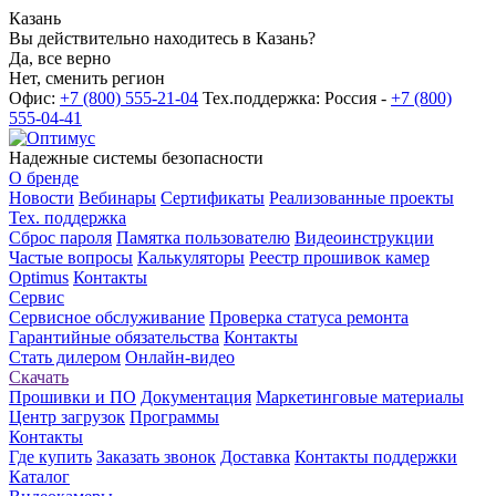
Казань
Вы действительно находитесь в Казань?
Да, все верно
Нет, сменить регион
Офис:
+7 (800) 555-21-04
Тех.поддержка: Россия -
+7 (800)
555-04-41
Надежные системы безопасности
О бренде
Новости
Вебинары
Сертификаты
Реализованные проекты
Тех. поддержка
Сброс пароля
Памятка пользователю
Видеоинструкции
Частые вопросы
Калькуляторы
Реестр прошивок камер
Optimus
Контакты
Сервис
Сервисное обслуживание
Проверка статуса ремонта
Гарантийные обязательства
Контакты
Стать дилером
Онлайн-видео
Скачать
Прошивки и ПО
Документация
Маркетинговые материалы
Центр загрузок
Программы
Контакты
Где купить
Заказать звонок
Доставка
Контакты поддержки
Каталог