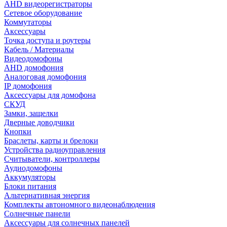
AHD видеорегистраторы
Сетевое оборудование
Коммутаторы
Аксессуары
Точка доступа и роутеры
Кабель / Материалы
Видеодомофоны
AHD домофония
Аналоговая домофония
IP домофония
Аксессуары для домофона
СКУД
Замки, защелки
Дверные доводчики
Кнопки
Браслеты, карты и брелоки
Устройства радиоуправления
Считыватели, контроллеры
Аудиодомофоны
Аккумуляторы
Блоки питания
Альтернативная энергия
Комплекты автономного видеонаблюдения
Солнечные панели
Аксессуары для солнечных панелей