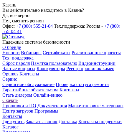
Казань
Вы действительно находитесь в Казань?
Да, все верно
Нет, сменить регион
Офис:
+7 (800) 555-21-04
Тех.поддержка: Россия -
+7 (800)
555-04-41
Надежные системы безопасности
О бренде
Новости
Вебинары
Сертификаты
Реализованные проекты
Тех. поддержка
Сброс пароля
Памятка пользователю
Видеоинструкции
Частые вопросы
Калькуляторы
Реестр прошивок камер
Optimus
Контакты
Сервис
Сервисное обслуживание
Проверка статуса ремонта
Гарантийные обязательства
Контакты
Стать дилером
Онлайн-видео
Скачать
Прошивки и ПО
Документация
Маркетинговые материалы
Центр загрузок
Программы
Контакты
Где купить
Заказать звонок
Доставка
Контакты поддержки
Каталог