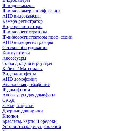
Видеокамеры
IP-видеокамеры
IP-видеокамеры проф. серии
AHD видеокамеры
Камера-регистратор
Видеорегистраторы
IP-видеорегистраторы
IP-видеорегистраторы проф. серии
AHD видеорегистраторы
Сетевое оборудование
Коммутаторы
Аксессуары
Точка доступа и роутеры
Кабель / Материалы
Видеодомофоны
AHD домофония
Аналоговая домофония
IP домофония
Аксессуары для домофона
СКУД
Замки, защелки
Дверные доводчики
Кнопки
Браслеты, карты и брелоки
Устройства радиоуправления