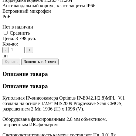
Поддержка кодеков H.265 / H.264
Антивандальный корпус, класс защиты IР66
Встроенный микрофон
PoE
Нет в наличии
Cравнить
Цена:
3 798
руб.
Кол-во:
-
+
шт
Купить
Заказать в 1 клик
Описание товара
Описание товара
Купольная IP-видеокамера Optimus IP-E042.1(2.8)MPL_V.1
создана на основе 1/2.9" MIS2009 Progressive Scan CMOS,
разрешением 2 Мп 1936 (H) x 1096 (V).
Оборудована фиксированным 2.8 мм объективом,
встроенным ИК-фильтром.
Светочувствительность камеры составляет Цв. 0.01Лк