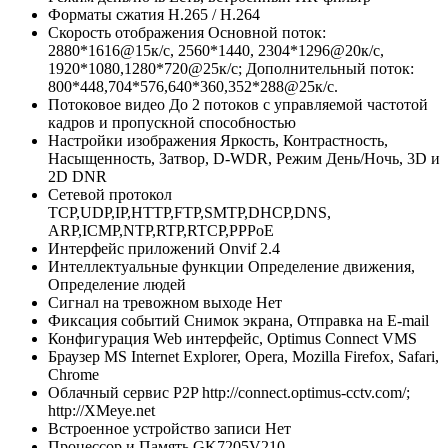
Форматы сжатия
H.265 / H.264
Скорость отображения
Основной поток:
2880*1616@15к/с, 2560*1440, 2304*1296@20к/с,
1920*1080,1280*720@25к/с; Дополнительный поток:
800*448,704*576,640*360,352*288@25к/с.
Потоковое видео
До 2 потоков с управляемой частотой
кадров и пропускной способностью
Настройки изображения
Яркость, Контрастность,
Насыщенность, Затвор, D-WDR, Режим День/Ночь, 3D и
2D DNR
Сетевой протокол
TCP,UDP,IP,HTTP,FTP,SMTP,DHCP,DNS,
ARP,ICMP,NTP,RTP,RTCP,PPPoE
Интерфейс приложений
Onvif 2.4
Интеллектуальные функции
Определение движения,
Определение людей
Сигнал на тревожном выходе
Нет
Фиксация событий
Снимок экрана, Отправка на E-mail
Конфигурация
Web интерфейс, Optimus Connect VMS
Браузер
MS Internet Explorer, Opera, Mozilla Firefox, Safari,
Chrome
Облачный сервис P2P
http://connect.optimus-cctv.com/;
http://XMeye.net
Встроенное устройство записи
Нет
Процессор и Память
GK7205V210