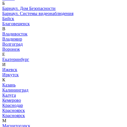
Б
Барнаул. Дом Безопасности
Барнаул. Системы видеонаблюдения
Бийск
Благовещенск
В
Владивосток
Владимир
Волгоград
Воронеж
Е
Екатеринбург
И
Ижевск
Иркутск
К
Казань
Калининград
Калуга
Кемерово
Краснодар
Красноярск
Красноярск
М
Магнитогорск