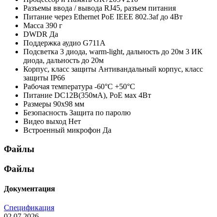
Разъемы ввода / вывода
RJ45, разъем питания
Питание через Ethernet
PoE IEEE 802.3af до 4Вт
Масса
390 г
DWDR
Да
Поддержка аудио
G711A
Подсветка
3 диода, warm-light, дальность до 20м 3 ИК
диода, дальность до 20м
Корпус, класс защиты
Антивандальный корпус, класс
защиты IР66
Рабочая температура
-60°C +50°C
Питание
DC12В(350мА), PoE мах 4Вт
Размеры
90х98 мм
Безопасность
Защита по паролю
Видео выход
Нет
Встроенный микрофон
Да
Файлы
Файлы
Документация
Спецификация
02.07.2026