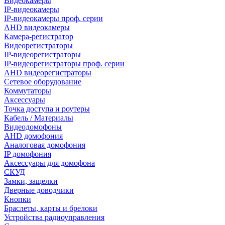
Видеокамеры
IP-видеокамеры
IP-видеокамеры проф. серии
AHD видеокамеры
Камера-регистратор
Видеорегистраторы
IP-видеорегистраторы
IP-видеорегистраторы проф. серии
AHD видеорегистраторы
Сетевое оборудование
Коммутаторы
Аксессуары
Точка доступа и роутеры
Кабель / Материалы
Видеодомофоны
AHD домофония
Аналоговая домофония
IP домофония
Аксессуары для домофона
СКУД
Замки, защелки
Дверные доводчики
Кнопки
Браслеты, карты и брелоки
Устройства радиоуправления