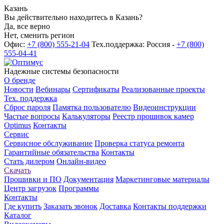
Казань
Вы действительно находитесь в Казань?
Да, все верно
Нет, сменить регион
Офис:
+7 (800) 555-21-04
Тех.поддержка: Россия -
+7 (800)
555-04-41
Надежные системы безопасности
О бренде
Новости
Вебинары
Сертификаты
Реализованные проекты
Тех. поддержка
Сброс пароля
Памятка пользователю
Видеоинструкции
Частые вопросы
Калькуляторы
Реестр прошивок камер
Optimus
Контакты
Сервис
Сервисное обслуживание
Проверка статуса ремонта
Гарантийные обязательства
Контакты
Стать дилером
Онлайн-видео
Скачать
Прошивки и ПО
Документация
Маркетинговые материалы
Центр загрузок
Программы
Контакты
Где купить
Заказать звонок
Доставка
Контакты поддержки
Каталог