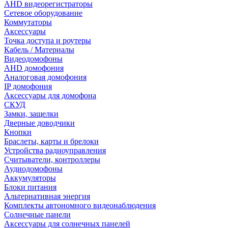
AHD видеорегистраторы
Сетевое оборудование
Коммутаторы
Аксессуары
Точка доступа и роутеры
Кабель / Материалы
Видеодомофоны
AHD домофония
Аналоговая домофония
IP домофония
Аксессуары для домофона
СКУД
Замки, защелки
Дверные доводчики
Кнопки
Браслеты, карты и брелоки
Устройства радиоуправления
Считыватели, контроллеры
Аудиодомофоны
Аккумуляторы
Блоки питания
Альтернативная энергия
Комплекты автономного видеонаблюдения
Солнечные панели
Аксессуары для солнечных панелей