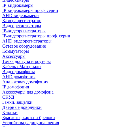
Видеокамеры
IP-видеокамеры
IP-видеокамеры проф. серии
AHD видеокамеры
Камера-регистратор
Видеорегистраторы
IP-видеорегистраторы
IP-видеорегистраторы проф. серии
AHD видеорегистраторы
Сетевое оборудование
Коммутаторы
Аксессуары
Точка доступа и роутеры
Кабель / Материалы
Видеодомофоны
AHD домофония
Аналоговая домофония
IP домофония
Аксессуары для домофона
СКУД
Замки, защелки
Дверные доводчики
Кнопки
Браслеты, карты и брелоки
Устройства радиоуправления