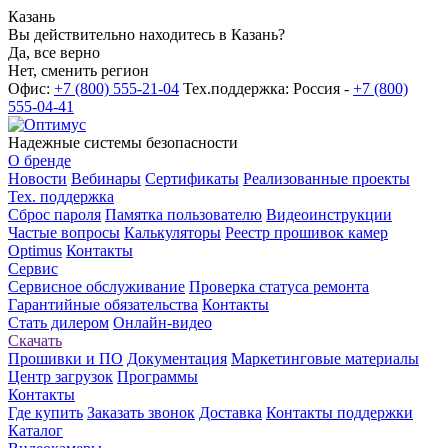
Казань
Вы действительно находитесь в Казань?
Да, все верно
Нет, сменить регион
Офис:
+7 (800) 555-21-04
Тех.поддержка: Россия -
+7 (800)
555-04-41
Надежные системы безопасности
О бренде
Новости
Вебинары
Сертификаты
Реализованные проекты
Тех. поддержка
Сброс пароля
Памятка пользователю
Видеоинструкции
Частые вопросы
Калькуляторы
Реестр прошивок камер
Optimus
Контакты
Сервис
Сервисное обслуживание
Проверка статуса ремонта
Гарантийные обязательства
Контакты
Стать дилером
Онлайн-видео
Скачать
Прошивки и ПО
Документация
Маркетинговые материалы
Центр загрузок
Программы
Контакты
Где купить
Заказать звонок
Доставка
Контакты поддержки
Каталог