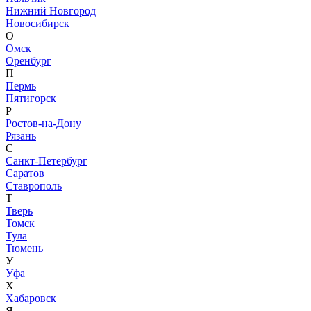
Нижний Новгород
Новосибирск
О
Омск
Оренбург
П
Пермь
Пятигорск
Р
Ростов-на-Дону
Рязань
С
Санкт-Петербург
Саратов
Ставрополь
Т
Тверь
Томск
Тула
Тюмень
У
Уфа
Х
Хабаровск
Я