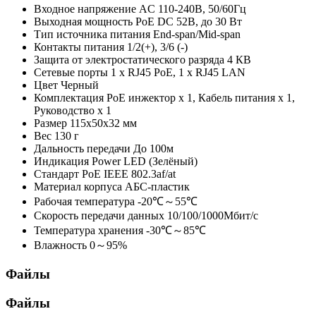
Входное напряжение
AC 110-240В, 50/60Гц
Выходная мощность PoE
DC 52В, до 30 Вт
Тип источника питания
End-span/Mid-span
Контакты питания
1/2(+), 3/6 (-)
Защита от электростатического разряда
4 КВ
Сетевые порты
1 х RJ45 PoE, 1 х RJ45 LAN
Цвет
Черный
Комплектация
PoE инжектор х 1, Кабель питания х 1,
Руководство х 1
Размер
115х50х32 мм
Вес
130 г
Дальность передачи
До 100м
Индикация
Power LED (Зелёный)
Стандарт PoE
IEEE 802.3af/at
Материал корпуса
АБС-пластик
Рабочая температура
-20℃～55℃
Скорость передачи данных
10/100/1000Мбит/с
Температура хранения
-30℃～85℃
Влажность
0～95%
Файлы
Файлы