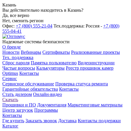
Казань
Вы действительно находитесь в Казань?
Да, все верно
Нет, сменить регион
Офис:
+7 (800) 555-21-04
Тех.поддержка: Россия -
+7 (800)
555-04-41
Надежные системы безопасности
О бренде
Новости
Вебинары
Сертификаты
Реализованные проекты
Тех. поддержка
Сброс пароля
Памятка пользователю
Видеоинструкции
Частые вопросы
Калькуляторы
Реестр прошивок камер
Optimus
Контакты
Сервис
Сервисное обслуживание
Проверка статуса ремонта
Гарантийные обязательства
Контакты
Стать дилером
Онлайн-видео
Скачать
Прошивки и ПО
Документация
Маркетинговые материалы
Центр загрузок
Программы
Контакты
Где купить
Заказать звонок
Доставка
Контакты поддержки
Каталог