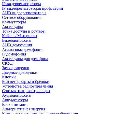
IP-видеорегистраторы
IP-видеорегистраторы проф. серии
AHD видеорегистраторы
Сетевое оборудование
Коммутаторы
Аксессуары
Точка доступа и роутеры
Кабель / Материалы
Видеодомофоны
AHD домофония
Аналоговая домофония
IP домофония
Аксессуары для домофона
СКУД
Замки, защелки
Дверные доводчики
Кнопки
Браслеты, карты и брелоки
Устройства радиоуправления
Считыватели, контроллеры
Аудиодомофоны
Аккумуляторы
Блоки питания
Альтернативная энергия
Комплекты автономного видеонаблюдения