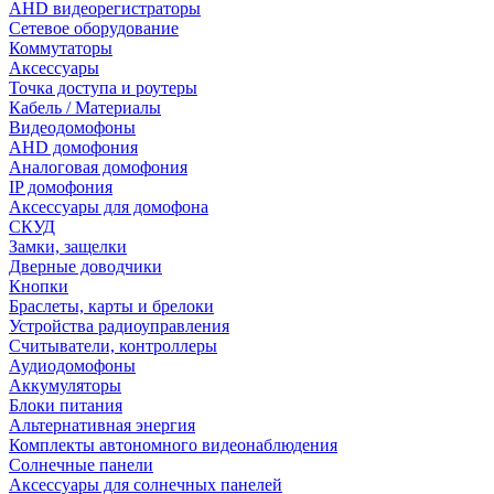
AHD видеорегистраторы
Сетевое оборудование
Коммутаторы
Аксессуары
Точка доступа и роутеры
Кабель / Материалы
Видеодомофоны
AHD домофония
Аналоговая домофония
IP домофония
Аксессуары для домофона
СКУД
Замки, защелки
Дверные доводчики
Кнопки
Браслеты, карты и брелоки
Устройства радиоуправления
Считыватели, контроллеры
Аудиодомофоны
Аккумуляторы
Блоки питания
Альтернативная энергия
Комплекты автономного видеонаблюдения
Солнечные панели
Аксессуары для солнечных панелей