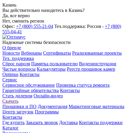
Казань
Вы действительно находитесь в Казань?
Да, все верно
Нет, сменить регион
Офис:
+7 (800) 555-21-04
Тех.поддержка: Россия -
+7 (800)
555-04-41
Надежные системы безопасности
О бренде
Новости
Вебинары
Сертификаты
Реализованные проекты
Тех. поддержка
Сброс пароля
Памятка пользователю
Видеоинструкции
Частые вопросы
Калькуляторы
Реестр прошивок камер
Optimus
Контакты
Сервис
Сервисное обслуживание
Проверка статуса ремонта
Гарантийные обязательства
Контакты
Стать дилером
Онлайн-видео
Скачать
Прошивки и ПО
Документация
Маркетинговые материалы
Центр загрузок
Программы
Контакты
Где купить
Заказать звонок
Доставка
Контакты поддержки
Каталог