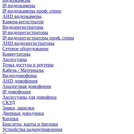
Видеокамеры
IP-видеокамеры
IP-видеокамеры проф. серии
AHD видеокамеры
Камера-регистратор
Видеорегистраторы
IP-видеорегистраторы
IP-видеорегистраторы проф. серии
AHD видеорегистраторы
Сетевое оборудование
Коммутаторы
Аксессуары
Точка доступа и роутеры
Кабель / Материалы
Видеодомофоны
AHD домофония
Аналоговая домофония
IP домофония
Аксессуары для домофона
СКУД
Замки, защелки
Дверные доводчики
Кнопки
Браслеты, карты и брелоки
Устройства радиоуправления