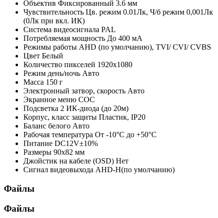
Объектив
Фиксированный 3.6 мм
Чувствительность
Цв. режим 0.01Лк, Ч/б режим 0,001Лк
(0Лк при вкл. ИК)
Система видеосигнала
PAL
Потребляемая мощность
До 400 мА
Режимы работы
AHD (по умолчанию), TVI/ CVI/ CVBS
Цвет
Белый
Количество пикселей
1920x1080
Режим день/ночь
Авто
Масса
150 г
Электронный затвор, скорость
Авто
Экранное меню
СОС
Подсветка
2 ИК-диода (до 20м)
Корпус, класс защиты
Пластик, IP20
Баланс белого
Авто
Рабочая температура
От -10°С до +50°С
Питание
DC12V±10%
Размеры
90x82 мм
Джойстик на кабеле (OSD)
Нет
Сигнал видеовыхода
AHD-H(по умолчанию)
Файлы
Файлы