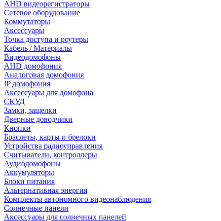
AHD видеорегистраторы
Сетевое оборудование
Коммутаторы
Аксессуары
Точка доступа и роутеры
Кабель / Материалы
Видеодомофоны
AHD домофония
Аналоговая домофония
IP домофония
Аксессуары для домофона
СКУД
Замки, защелки
Дверные доводчики
Кнопки
Браслеты, карты и брелоки
Устройства радиоуправления
Считыватели, контроллеры
Аудиодомофоны
Аккумуляторы
Блоки питания
Альтернативная энергия
Комплекты автономного видеонаблюдения
Солнечные панели
Аксессуары для солнечных панелей