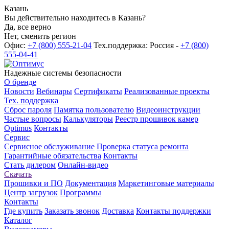
Казань
Вы действительно находитесь в Казань?
Да, все верно
Нет, сменить регион
Офис:
+7 (800) 555-21-04
Тех.поддержка: Россия -
+7 (800)
555-04-41
Надежные системы безопасности
О бренде
Новости
Вебинары
Сертификаты
Реализованные проекты
Тех. поддержка
Сброс пароля
Памятка пользователю
Видеоинструкции
Частые вопросы
Калькуляторы
Реестр прошивок камер
Optimus
Контакты
Сервис
Сервисное обслуживание
Проверка статуса ремонта
Гарантийные обязательства
Контакты
Стать дилером
Онлайн-видео
Скачать
Прошивки и ПО
Документация
Маркетинговые материалы
Центр загрузок
Программы
Контакты
Где купить
Заказать звонок
Доставка
Контакты поддержки
Каталог