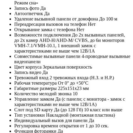
Режим сна»
Запись фото
Да
Автоответчик
Да
Удаление вызывной панели от домофона
До 100 м
Переадресация вызовов на телефон
Нет
Открывание замка с телефона
Нет
Возможности подключения
До 2х вызывных панелей,
до 2х камер AHD-H/AHD-M/ CVBS, до 6и мониторов
VMH-7.1/VMH-10.1, 1 внешний замок с
характеристиками не выше чем 12В/1А
Совместимые вызывные панели
4-проводные вызывные
видеопанели
Цвет корпуса
Зеркальная поверхность
Запись видео
Да
Тревожный вход
2 тревожных входа (Н.З. и Н.Р.)
Рабочая температура
От 0° до +50°С
Габаритные размеры
225х151х23 мм
Количество мелодий звонка
10
Управление замком
Да (с панели; с монитора - замок с
характеристиками не выше чем 12В/1А)
Слот под SD карту
Да (до 128 Гб) 10 класс или выше
Тип установки
Накладной (монтажная пластина)
Индивидуальный вызов для панели
Да
Регулировка времени открытия
от 1 до 10 сек.
Функция фоторамки
Да