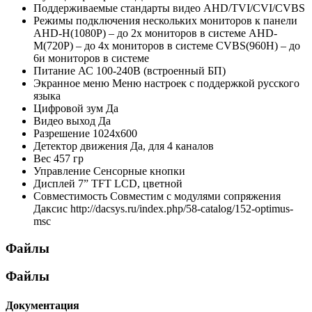
Поддерживаемые стандарты видео
AHD/TVI/CVI/CVBS
Режимы подключения нескольких мониторов к панели
AHD-H(1080P) – до 2х мониторов в системе AHD-
M(720P) – до 4х мониторов в системе CVBS(960H) – до
6и мониторов в системе
Питание
АС 100-240В (встроенный БП)
Экранное меню
Меню настроек с поддержкой русского
языка
Цифровой зум
Да
Видео выход
Да
Разрешение
1024x600
Детектор движения
Да, для 4 каналов
Вес
457 гр
Управление
Сенсорные кнопки
Дисплей
7” TFT LCD, цветной
Совместимость
Совместим с модулями сопряжения
Даксис http://dacsys.ru/index.php/58-catalog/152-optimus-
msc
Файлы
Файлы
Документация