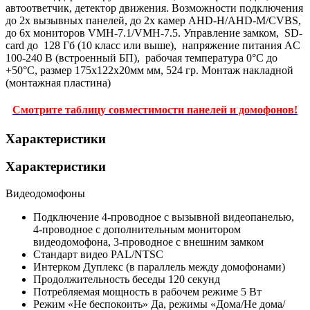
автоответчик, детектор движения. Возможности подключения
до 2х вызывных панелей, до 2х камер AHD-H/AHD-M/CVBS,
до 6х мониторов VMH-7.1/VMH-7.5. Управление замком, SD-
card до 128 Гб (10 класс или выше), напряжение питания AC
100-240 В (встроенный БП), рабочая температура 0°С до
+50°С, размер 175х122х20мм мм, 524 гр. Монтаж накладной
(монтажная пластина)
Смотрите таблицу совместимости панелей и домофонов!
Характеристики
Характеристики
Видеодомофоны
Подключение
4-проводное с вызывной видеопанелью,
4-проводное с дополнительным монитором
видеодомофона, 3-проводное с внешним замком
Стандарт видео
PAL/NTSC
Интерком
Дуплекс (в параллель между домофонами)
Продолжительность беседы
120 секунд
Потребляемая мощность в рабочем режиме
5 Вт
Режим «Не беспокоить»
Да, режимы «Дома/Не дома/