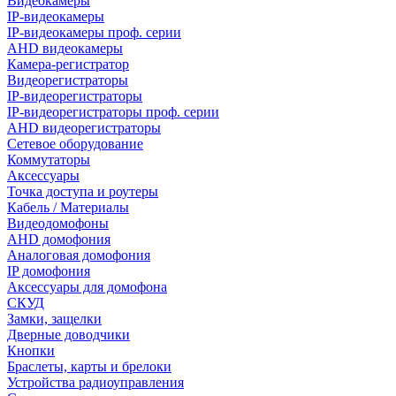
Видеокамеры
IP-видеокамеры
IP-видеокамеры проф. серии
AHD видеокамеры
Камера-регистратор
Видеорегистраторы
IP-видеорегистраторы
IP-видеорегистраторы проф. серии
AHD видеорегистраторы
Сетевое оборудование
Коммутаторы
Аксессуары
Точка доступа и роутеры
Кабель / Материалы
Видеодомофоны
AHD домофония
Аналоговая домофония
IP домофония
Аксессуары для домофона
СКУД
Замки, защелки
Дверные доводчики
Кнопки
Браслеты, карты и брелоки
Устройства радиоуправления