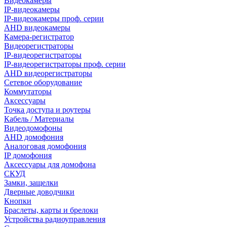
Видеокамеры
IP-видеокамеры
IP-видеокамеры проф. серии
AHD видеокамеры
Камера-регистратор
Видеорегистраторы
IP-видеорегистраторы
IP-видеорегистраторы проф. серии
AHD видеорегистраторы
Сетевое оборудование
Коммутаторы
Аксессуары
Точка доступа и роутеры
Кабель / Материалы
Видеодомофоны
AHD домофония
Аналоговая домофония
IP домофония
Аксессуары для домофона
СКУД
Замки, защелки
Дверные доводчики
Кнопки
Браслеты, карты и брелоки
Устройства радиоуправления