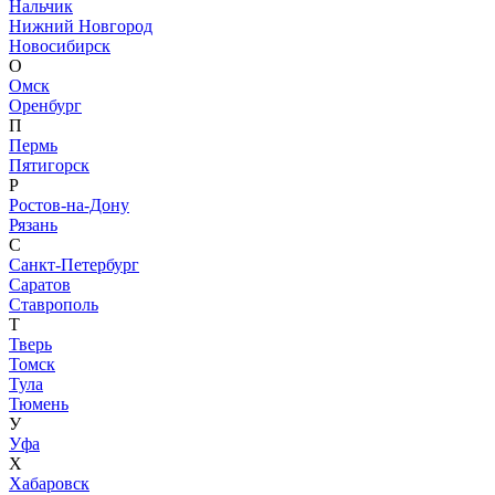
Нальчик
Нижний Новгород
Новосибирск
О
Омск
Оренбург
П
Пермь
Пятигорск
Р
Ростов-на-Дону
Рязань
С
Санкт-Петербург
Саратов
Ставрополь
Т
Тверь
Томск
Тула
Тюмень
У
Уфа
Х
Хабаровск