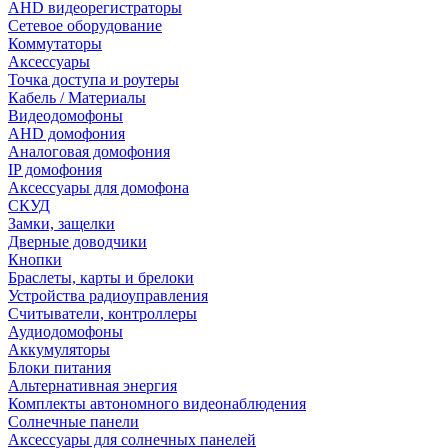
AHD видеорегистраторы
Сетевое оборудование
Коммутаторы
Аксессуары
Точка доступа и роутеры
Кабель / Материалы
Видеодомофоны
AHD домофония
Аналоговая домофония
IP домофония
Аксессуары для домофона
СКУД
Замки, защелки
Дверные доводчики
Кнопки
Браслеты, карты и брелоки
Устройства радиоуправления
Считыватели, контроллеры
Аудиодомофоны
Аккумуляторы
Блоки питания
Альтернативная энергия
Комплекты автономного видеонаблюдения
Солнечные панели
Аксессуары для солнечных панелей