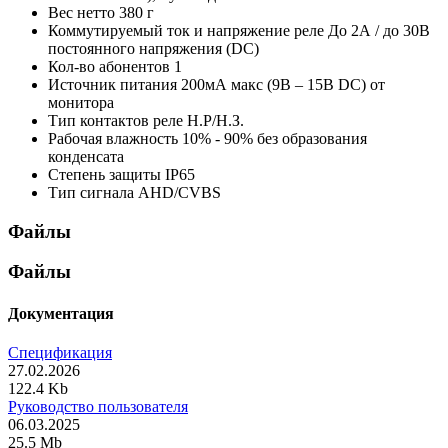
Вес нетто
380 г
Коммутируемый ток и напряжение реле
До 2А / до 30В
постоянного напряжения (DC)
Кол-во абонентов
1
Источник питания
200мА макс (9В – 15В DC) от
монитора
Тип контактов реле
Н.Р/Н.З.
Рабочая влажность
10% - 90% без образования
конденсата
Степень защиты
IP65
Тип сигнала
AHD/CVBS
Файлы
Файлы
Документация
Спецификация
27.02.2026
122.4 Kb
Руководство пользователя
06.03.2025
25.5 Mb