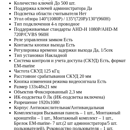
Количество ключей
До 500 шт.
Поддержка ключей администратора
Да
Подсветка области считывателя
Нет
Угол обзора
140°(1080P) / 135°(720P)/130°(960H)
Тип подключения
4-х проводное
Поддерживаемые стандарты
AHD-H 1080P/AHD-M
720P/CVBS 960H
Реле управления замком
Есть
Контакты кнопки выхода
Есть
Регулировка времени задержки выхода
Да, 1/5сек
Тип установки
Накладной
Система контроля и учета доступа (СКУД)
Есть, формат
EM-marine
Частота СКУД
125 кГц
Расстояние срабатывания СКУД
20 мм
Кнопка изменения режима видеосигнала
Есть
Размер
133х48х21 мм
Объектив
Фиксированный 2,3 мм
ИК-подсветка
0 Лк (ИК-подсветка включена)
Разрешение
1920х1080
Корпус
Антиокислительная/Антивандальная
Комплектация
Вызывная панель – 1 шт., Монтажный
кронштейн – 1 шт., Монтажный комплект – 1 шт.,
Брелок EM-marine- 7 шт.(2 шт администратора/5 шт.
пользователей), Руководство пользователя – 1 шт.