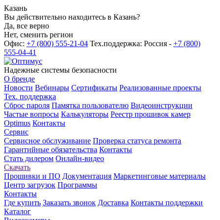
Казань
Вы действительно находитесь в Казань?
Да, все верно
Нет, сменить регион
Офис:
+7 (800) 555-21-04
Тех.поддержка: Россия -
+7 (800)
555-04-41
Надежные системы безопасности
О бренде
Новости
Вебинары
Сертификаты
Реализованные проекты
Тех. поддержка
Сброс пароля
Памятка пользователю
Видеоинструкции
Частые вопросы
Калькуляторы
Реестр прошивок камер
Optimus
Контакты
Сервис
Сервисное обслуживание
Проверка статуса ремонта
Гарантийные обязательства
Контакты
Стать дилером
Онлайн-видео
Скачать
Прошивки и ПО
Документация
Маркетинговые материалы
Центр загрузок
Программы
Контакты
Где купить
Заказать звонок
Доставка
Контакты поддержки
Каталог