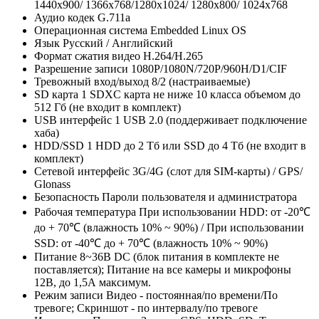
1440х900/ 1366х768/1280x1024/ 1280x800/ 1024x768
Аудио кодек
G.711a
Операционная система
Embedded Linux OS
Язык
Русский / Английский
Формат сжатия видео
H.264/H.265
Разрешение записи
1080P/1080N/720P/960H/D1/CIF
Тревожный вход/выход
8/2 (настраиваемые)
SD карта
1 SDXC карта не ниже 10 класса объемом до
512 Гб (не входит в комплект)
USB интерфейс
1 USB 2.0 (поддерживает подключение
хаба)
HDD/SSD
1 HDD до 2 Тб или SSD до 4 Тб (не входит в
комплект)
Сетевой интерфейс
3G/4G (слот для SIM-карты) / GPS/
Glonass
Безопасность
Пароли пользователя и администратора
Рабочая температура
При использовании HDD: от -20℃
до + 70℃ (влажность 10% ~ 90%) / При использовании
SSD: от -40℃ до + 70℃ (влажность 10% ~ 90%)
Питание
8~36В DC (блок питания в комплекте не
поставляется); Питание на все камеры и микрофоны
12В, до 1,5А максимум.
Режим записи
Видео - постоянная/по времени/По
тревоге; Скриншот - по интервалу/по тревоге