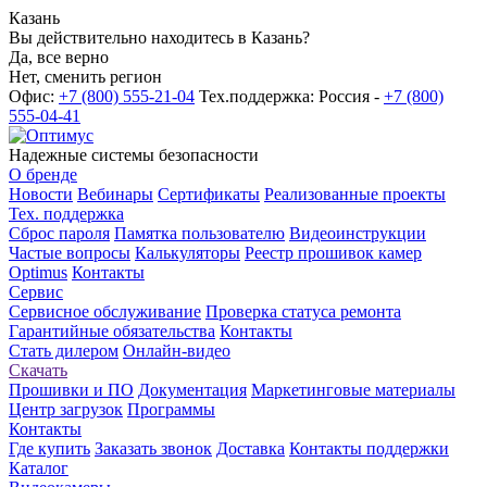
Казань
Вы действительно находитесь в Казань?
Да, все верно
Нет, сменить регион
Офис:
+7 (800) 555-21-04
Тех.поддержка: Россия -
+7 (800)
555-04-41
Надежные системы безопасности
О бренде
Новости
Вебинары
Сертификаты
Реализованные проекты
Тех. поддержка
Сброс пароля
Памятка пользователю
Видеоинструкции
Частые вопросы
Калькуляторы
Реестр прошивок камер
Optimus
Контакты
Сервис
Сервисное обслуживание
Проверка статуса ремонта
Гарантийные обязательства
Контакты
Стать дилером
Онлайн-видео
Скачать
Прошивки и ПО
Документация
Маркетинговые материалы
Центр загрузок
Программы
Контакты
Где купить
Заказать звонок
Доставка
Контакты поддержки
Каталог