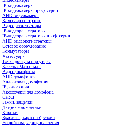
Видеокамеры
IP-видеокамеры
IP-видеокамеры проф. серии
AHD видеокамеры
Камера-регистратор
Видеорегистраторы
IP-видеорегистраторы
IP-видеорегистраторы проф. серии
AHD видеорегистраторы
Сетевое оборудование
Коммутаторы
Аксессуары
Точка доступа и роутеры
Кабель / Материалы
Видеодомофоны
AHD домофония
Аналоговая домофония
IP домофония
Аксессуары для домофона
СКУД
Замки, защелки
Дверные доводчики
Кнопки
Браслеты, карты и брелоки
Устройства радиоуправления