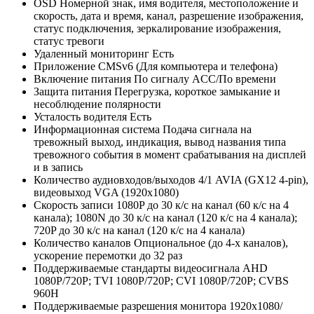
OSD
Номерной знак, имя водителя, местоположение и
скорость, дата и время, канал, разрешение изображения,
статус подключения, зеркалирование изображения,
статус тревоги
Удаленный мониторинг
Есть
Приложение
CMSv6 (Для компьютера и телефона)
Включение питания
По сигналу ACC/По времени
Защита питания
Перегрузка, короткое замыкание и
несоблюдение полярности
Усталость водителя
Есть
Информационная система
Подача сигнала на
тревожный выход, индикация, вывод названия типа
тревожного события в момент срабатывания на дисплей
и в запись
Количество аудиовходов/выходов
4/1 AVIA (GX12 4-pin),
видеовыход VGA (1920x1080)
Скорость записи
1080P до 30 к/с на канал (60 к/с на 4
канала); 1080N до 30 к/с на канал (120 к/с на 4 канала);
720P до 30 к/с на канал (120 к/с на 4 канала)
Количество каналов
Опциональное (до 4-х каналов),
ускорение перемотки до 32 раз
Поддерживаемые стандарты видеосигнала
AHD
1080P/720P; TVI 1080P/720P; CVI 1080P/720P; CVBS
960H
Поддерживаемые разрешения монитора
1920х1080/