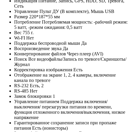
Индикация
Питание, Запись, GPS, HDD, SD, Тревога,
Сеть
Управление
Пульт ДУ (В комплекте), Мышь USB
Размер
220*187*55 мм
Потребление
Потребляемая мощность: -рабочий режим:
5 ватт, -режим ожидания: 0,5 ватт
Вес
755 г.
Wi-FI
Нет
Поддержка беспроводной мыши
Да
Воспроизведение звука
Да
Конвертирование файлов
Через плеер (AVI)
Поиск
Все видеофайлы/Запись по тревоге/Скриншоты/
Журнал
Корректировка изображения
Есть
Отображение на экране
1, 2, 4 камеры, включение
канала по тревоге
RS-232
Есть, 2
RS-485
Нет
Замок блокировки
1
Управление питанием
Поддержка включения/
выключения/ перезагрузки питания по времени,
функция отложенного включения/выключения, низкое
напряжение
Гарантированное сохранение записи при пропаже
питания
Есть (ионисторы)