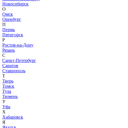
Новосибирск
О
Омск
Оренбург
П
Пермь
Пятигорск
Р
Ростов-на-Дону
Рязань
С
Санкт-Петербург
Саратов
Ставрополь
Т
Тверь
Томск
Тула
Тюмень
У
Уфа
Х
Хабаровск
Я
Якутск