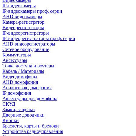
Видеокамеры
IP-видеокамеры
IP-видеокамеры проф. серии
AHD видеокамеры
Камера-регистратор
Видеорегистраторы
IP-видеорегистраторы
IP-видеорегистраторы проф. серии
AHD видеорегистраторы
Сетевое оборудование
Коммутаторы
Аксессуары
Точка доступа и роутеры
Кабель / Материалы
Видеодомофоны
AHD домофония
Аналоговая домофония
IP домофония
Аксессуары для домофона
СКУД
Замки, защелки
Дверные доводчики
Кнопки
Браслеты, карты и брелоки
Устройства радиоуправления