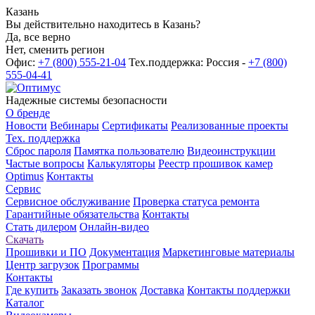
Казань
Вы действительно находитесь в Казань?
Да, все верно
Нет, сменить регион
Офис:
+7 (800) 555-21-04
Тех.поддержка: Россия -
+7 (800)
555-04-41
Надежные системы безопасности
О бренде
Новости
Вебинары
Сертификаты
Реализованные проекты
Тех. поддержка
Сброс пароля
Памятка пользователю
Видеоинструкции
Частые вопросы
Калькуляторы
Реестр прошивок камер
Optimus
Контакты
Сервис
Сервисное обслуживание
Проверка статуса ремонта
Гарантийные обязательства
Контакты
Стать дилером
Онлайн-видео
Скачать
Прошивки и ПО
Документация
Маркетинговые материалы
Центр загрузок
Программы
Контакты
Где купить
Заказать звонок
Доставка
Контакты поддержки
Каталог