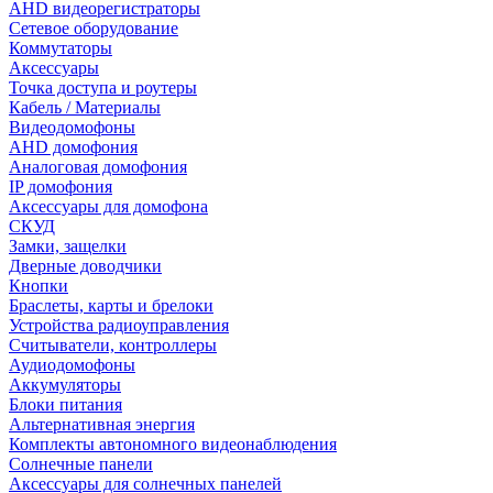
AHD видеорегистраторы
Сетевое оборудование
Коммутаторы
Аксессуары
Точка доступа и роутеры
Кабель / Материалы
Видеодомофоны
AHD домофония
Аналоговая домофония
IP домофония
Аксессуары для домофона
СКУД
Замки, защелки
Дверные доводчики
Кнопки
Браслеты, карты и брелоки
Устройства радиоуправления
Считыватели, контроллеры
Аудиодомофоны
Аккумуляторы
Блоки питания
Альтернативная энергия
Комплекты автономного видеонаблюдения
Солнечные панели
Аксессуары для солнечных панелей