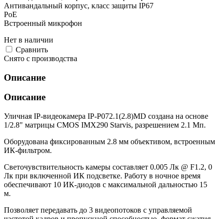
Антивандальный корпус, класс защиты IР67
PoE
Встроенный микрофон
Нет в наличии
Cравнить
Снято с производства
Описание
Описание
Уличная IP-видеокамера IP-P072.1(2.8)MD создана на основе
1/2.8" матрицы CMOS IMX290 Starvis, разрешением 2.1 Мп.
Оборудована фиксированным 2.8 мм объективом, встроенным
ИК-фильтром.
Светочувствительность камеры составляет 0.005 Лк @ F1.2, 0
Лк при включенной ИК подсветке. Работу в ночное время
обеспечивают 10 ИК-диодов с максимальной дальностью 15
м.
Позволяет передавать до 3 видеопотоков с управляемой
частотой кадров и пропускной способностью, формат сжатия