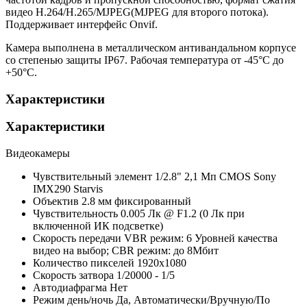
видео Н.264/H.265/MJPEG(MJPEG для второго потока).
Поддерживает интерфейс Onvif.
Камера выполнена в металлическом антивандальном корпусе
со степенью защиты IP67. Рабочая температура от -45°С до
+50°С.
Характеристики
Характеристики
Видеокамеры
Чувствительный элемент
1/2.8" 2,1 Мп CMOS Sony
IMX290 Starvis
Объектив
2.8 мм фиксированный
Чувствительность
0.005 Лк @ F1.2 (0 Лк при
включенной ИК подсветке)
Скорость передачи
VBR режим: 6 Уровней качества
видео на выбор; CBR режим: до 8Мбит
Количество пикселей
1920х1080
Скорость затвора
1/20000 - 1/5
Автодиафрагма
Нет
Режим день/ночь
Да, Автоматически/Вручную/По