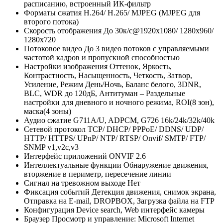
расписанию, встроенный ИК-фильтр
Форматы сжатия
Н.264/ H.265/ MJPEG (MJPEG для
второго потока)
Скорость отображения
До 30к/с@1920х1080/ 1280х960/
1280х720
Потоковое видео
До 3 видео потоков с управляемыми
частотой кадров и пропускной способностью
Настройки изображения
Оттенок, Яркость,
Контрастность, Насыщенность, Четкость, Затвор,
Усиление, Режим День/Ночь, Баланс белого, 3DNR,
BLC, WDR до 120дБ, Антитуман – Раздельные
настройки для дневного и ночного режима, ROI(8 зон),
маска(4 зоны)
Аудио сжатие
G711A/U, ADPCM, G726 16k/24k/32k/40k
Сетевой протокол
TCP/ DHCP/ PPPoE/ DDNS/ UDP/
HTTP/ HTTPS/ UPnP/ NTP/ RTSP/ Onvif/ SMTP/ FTP/
SNMP v1,v2c,v3
Интерфейс приложений
ONVIF 2.6
Интеллектуальные функции
Обнаружение движения,
вторжение в периметр, пересечение линии
Сигнал на тревожном выходе
Нет
Фиксация событий
Детекция движения, снимок экрана,
Отправка на E-mail, DROPBOX, Загрузка файла на FTP
Конфигурация
Device search, Web интерфейс камеры
Браузер
Просмотр и управление: Microsoft Internet