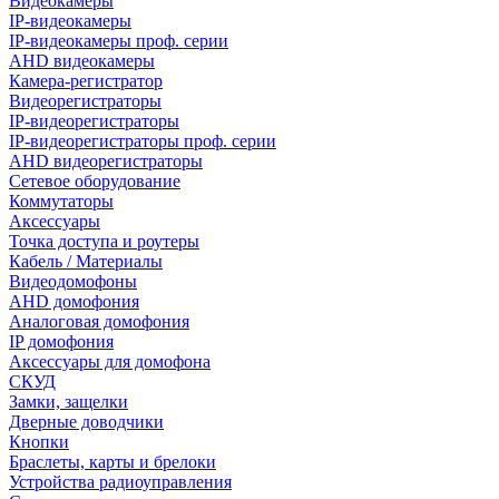
Видеокамеры
IP-видеокамеры
IP-видеокамеры проф. серии
AHD видеокамеры
Камера-регистратор
Видеорегистраторы
IP-видеорегистраторы
IP-видеорегистраторы проф. серии
AHD видеорегистраторы
Сетевое оборудование
Коммутаторы
Аксессуары
Точка доступа и роутеры
Кабель / Материалы
Видеодомофоны
AHD домофония
Аналоговая домофония
IP домофония
Аксессуары для домофона
СКУД
Замки, защелки
Дверные доводчики
Кнопки
Браслеты, карты и брелоки
Устройства радиоуправления