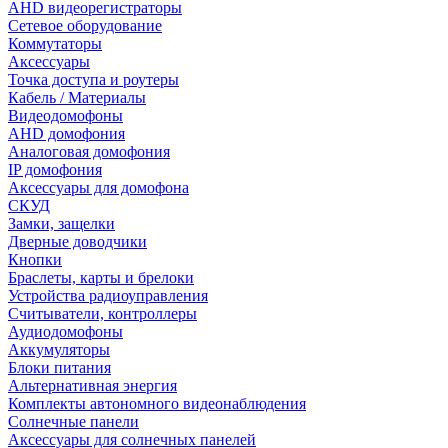
AHD видеорегистраторы
Сетевое оборудование
Коммутаторы
Аксессуары
Точка доступа и роутеры
Кабель / Материалы
Видеодомофоны
AHD домофония
Аналоговая домофония
IP домофония
Аксессуары для домофона
СКУД
Замки, защелки
Дверные доводчики
Кнопки
Браслеты, карты и брелоки
Устройства радиоуправления
Считыватели, контроллеры
Аудиодомофоны
Аккумуляторы
Блоки питания
Альтернативная энергия
Комплекты автономного видеонаблюдения
Солнечные панели
Аксессуары для солнечных панелей