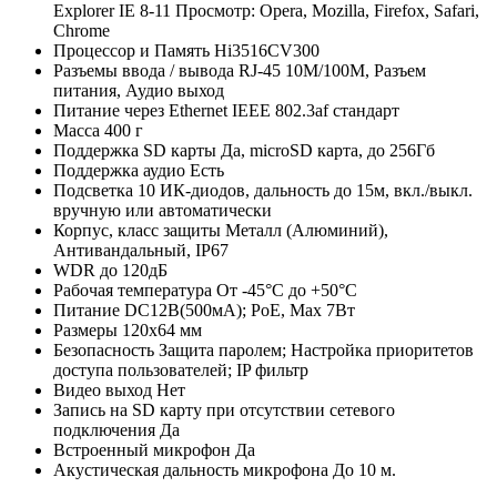
Explorer IE 8-11 Просмотр: Opera, Mozilla, Firefox, Safari,
Chrome
Процессор и Память
Hi3516CV300
Разъемы ввода / вывода
RJ-45 10M/100M, Разъем
питания, Аудио выход
Питание через Ethernet
IEEE 802.3af стандарт
Масса
400 г
Поддержка SD карты
Да, microSD карта, до 256Гб
Поддержка аудио
Есть
Подсветка
10 ИК-диодов, дальность до 15м, вкл./выкл.
вручную или автоматически
Корпус, класс защиты
Металл (Алюминий),
Антивандальный, IР67
WDR
до 120дБ
Рабочая температура
От -45°С до +50°С
Питание
DC12В(500мА); РоЕ, Мах 7Вт
Размеры
120х64 мм
Безопасность
Защита паролем; Настройка приоритетов
доступа пользователей; IP фильтр
Видео выход
Нет
Запись на SD карту при отсутствии сетевого
подключения
Да
Встроенный микрофон
Да
Акустическая дальность микрофона
До 10 м.