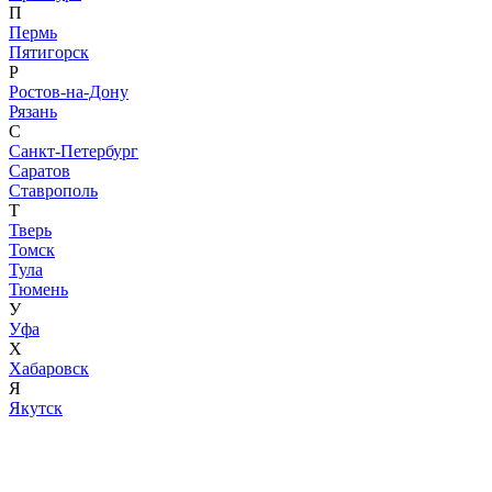
П
Пермь
Пятигорск
Р
Ростов-на-Дону
Рязань
С
Санкт-Петербург
Саратов
Ставрополь
Т
Тверь
Томск
Тула
Тюмень
У
Уфа
Х
Хабаровск
Я
Якутск