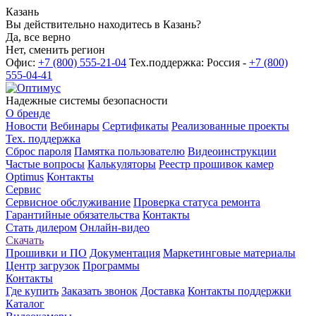
Казань
Вы действительно находитесь в Казань?
Да, все верно
Нет, сменить регион
Офис:
+7 (800) 555-21-04
Тех.поддержка: Россия -
+7 (800)
555-04-41
Надежные системы безопасности
О бренде
Новости
Вебинары
Сертификаты
Реализованные проекты
Тех. поддержка
Сброс пароля
Памятка пользователю
Видеоинструкции
Частые вопросы
Калькуляторы
Реестр прошивок камер
Optimus
Контакты
Сервис
Сервисное обслуживание
Проверка статуса ремонта
Гарантийные обязательства
Контакты
Стать дилером
Онлайн-видео
Скачать
Прошивки и ПО
Документация
Маркетинговые материалы
Центр загрузок
Программы
Контакты
Где купить
Заказать звонок
Доставка
Контакты поддержки
Каталог