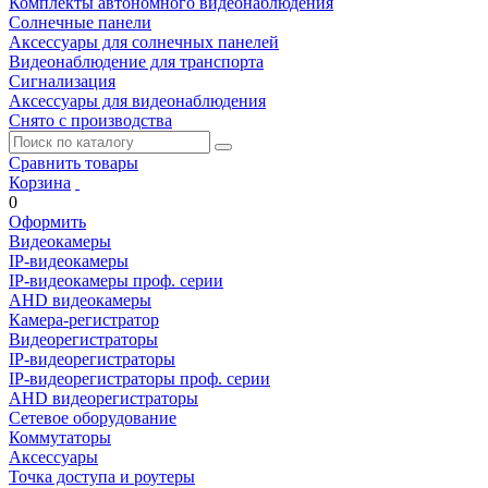
Комплекты автономного видеонаблюдения
Солнечные панели
Аксессуары для солнечных панелей
Видеонаблюдение для транспорта
Сигнализация
Аксессуары для видеонаблюдения
Снято с производства
Сравнить товары
Корзина
0
Оформить
Видеокамеры
IP-видеокамеры
IP-видеокамеры проф. серии
AHD видеокамеры
Камера-регистратор
Видеорегистраторы
IP-видеорегистраторы
IP-видеорегистраторы проф. серии
AHD видеорегистраторы
Сетевое оборудование
Коммутаторы
Аксессуары
Точка доступа и роутеры