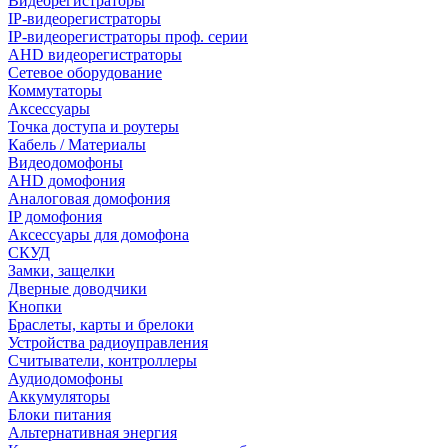
Видеорегистраторы
IP-видеорегистраторы
IP-видеорегистраторы проф. серии
AHD видеорегистраторы
Сетевое оборудование
Коммутаторы
Аксессуары
Точка доступа и роутеры
Кабель / Материалы
Видеодомофоны
AHD домофония
Аналоговая домофония
IP домофония
Аксессуары для домофона
СКУД
Замки, защелки
Дверные доводчики
Кнопки
Браслеты, карты и брелоки
Устройства радиоуправления
Считыватели, контроллеры
Аудиодомофоны
Аккумуляторы
Блоки питания
Альтернативная энергия