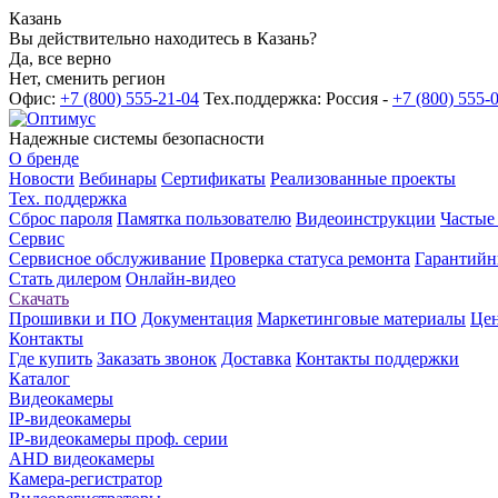
Казань
Вы действительно находитесь в Казань?
Да, все верно
Нет, сменить регион
Офис:
+7 (800) 555-21-04
Тех.поддержка: Россия -
+7 (800) 555-
Надежные системы безопасности
О бренде
Новости
Вебинары
Сертификаты
Реализованные проекты
Тех. поддержка
Сброс пароля
Памятка пользователю
Видеоинструкции
Частые
Сервис
Сервисное обслуживание
Проверка статуса ремонта
Гарантийн
Стать дилером
Онлайн-видео
Скачать
Прошивки и ПО
Документация
Маркетинговые материалы
Цен
Контакты
Где купить
Заказать звонок
Доставка
Контакты поддержки
Каталог
Видеокамеры
IP-видеокамеры
IP-видеокамеры проф. серии
AHD видеокамеры
Камера-регистратор