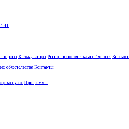
04-41
 вопросы
Калькуляторы
Реестр прошивок камер Optimus
Контак
ые обязательства
Контакты
тр загрузок
Программы