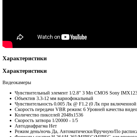
Характеристики
Характеристики
Видеокамеры
Чувствительный элемент
1/2.8" 3 Мп CMOS Sony IMX123 
Объектив
3.3-12 мм вариофокальный
Чувствительность
0.005 Лк @ F1.2 (0 Лк при включенной
Скорость передачи
VBR режим: 6 Уровней качества виде
Количество пикселей
2048х1536
Скорость затвора
1/20000 - 1/5
Автодиафрагма
Нет
Режим день/ночь
Да, Автоматически/Вручную/По распис
Форматы сжатия
Н.264/H.265/MJPEG(MJPEG для второго