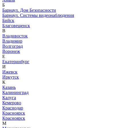
Б
Барнаул. Дом Безопасности
Барнаул. Системы видеонаблюдения
Бийск
Благовещенск
В
Владивосток
Владимир
Волгоград
Воронеж
Е
Екатеринбург
И
Ижевск
Иркутск
К
Казань
Калининград
Калуга
Кемерово
Краснодар
Красноярск
Красноярск
М