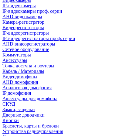
Видеокамеры
IP-видеокамеры
IP-видеокамеры проф. серии
AHD видеокамеры
Камера-регистратор
Видеорегистраторы
IP-видеорегистраторы
IP-видеорегистраторы проф. серии
AHD видеорегистраторы
Сетевое оборудование
Коммутаторы
Аксессуары
Точка доступа и роутеры
Кабель / Материалы
Видеодомофоны
AHD домофония
Аналоговая домофония
IP домофония
Аксессуары для домофона
СКУД
Замки, защелки
Дверные доводчики
Кнопки
Браслеты, карты и брелоки
Устройства радиоуправления