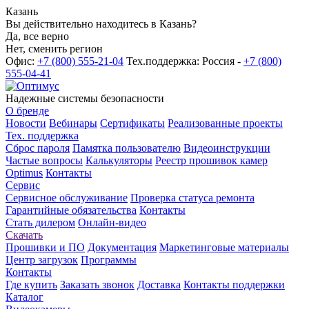
Казань
Вы действительно находитесь в Казань?
Да, все верно
Нет, сменить регион
Офис:
+7 (800) 555-21-04
Тех.поддержка: Россия -
+7 (800)
555-04-41
Надежные системы безопасности
О бренде
Новости
Вебинары
Сертификаты
Реализованные проекты
Тех. поддержка
Сброс пароля
Памятка пользователю
Видеоинструкции
Частые вопросы
Калькуляторы
Реестр прошивок камер
Optimus
Контакты
Сервис
Сервисное обслуживание
Проверка статуса ремонта
Гарантийные обязательства
Контакты
Стать дилером
Онлайн-видео
Скачать
Прошивки и ПО
Документация
Маркетинговые материалы
Центр загрузок
Программы
Контакты
Где купить
Заказать звонок
Доставка
Контакты поддержки
Каталог