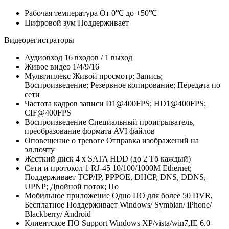
Рабочая температура
От 0℃ до +50℃
Цифровой зум
Поддерживает
Видеорегистраторы
Аудиовход
16 входов / 1 выход
Живое видео
1/4/9/16
Мультиплекс
Живой просмотр; Запись;
Воспроизведение; Резервное копирование; Передача по
сети
Частота кадров записи
D1@400FPS; HD1@400FPS;
CIF@400FPS
Воспроизведение
Специальный проигрыватель,
преобразование формата AVI файлов
Оповещение о тревоге
Отправка изображений на
эл.почту
Жесткий диск
4 x SATA HDD (до 2 Тб каждый)
Сети и протокол
1 RJ-45 10/100/1000M Ethernet;
Поддерживает TCP/IP, PPPOE, DHCP, DNS, DDNS,
UPNP; Двойной поток; По
Мобильное приложение
Одно ПО для более 50 DVR,
Бесплатное Поддерживает Windows/ Symbian/ iPhone/
Blackberry/ Android
Клиентское ПО
Support Windows XP/vista/win7,IE 6.0-