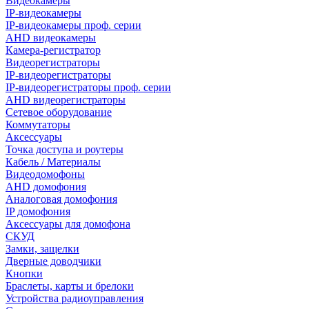
Видеокамеры
IP-видеокамеры
IP-видеокамеры проф. серии
AHD видеокамеры
Камера-регистратор
Видеорегистраторы
IP-видеорегистраторы
IP-видеорегистраторы проф. серии
AHD видеорегистраторы
Сетевое оборудование
Коммутаторы
Аксессуары
Точка доступа и роутеры
Кабель / Материалы
Видеодомофоны
AHD домофония
Аналоговая домофония
IP домофония
Аксессуары для домофона
СКУД
Замки, защелки
Дверные доводчики
Кнопки
Браслеты, карты и брелоки
Устройства радиоуправления