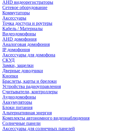
AHD видеорегистраторы
Сетевое оборудование
Коммутаторы
Аксессуары
Точка доступа и роутеры
Кабель / Материалы
Видеодомофоны
AHD домофония
Аналоговая домофония
IP домофония
Аксессуары для домофона
СКУД
Замки, защелки
Дверные доводчики
Кнопки
Браслеты, карты и брелоки
Устройства радиоуправления
Считыватели, контроллеры
Аудиодомофоны
Аккумуляторы
Блоки питания
Альтернативная энергия
Комплекты автономного видеонаблюдения
Солнечные панели
Аксессуары для солнечных панелей