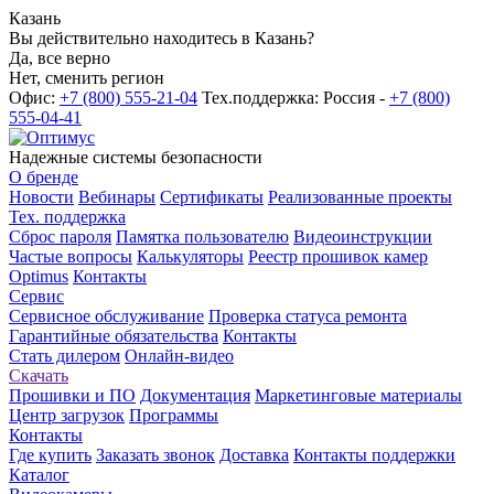
Казань
Вы действительно находитесь в Казань?
Да, все верно
Нет, сменить регион
Офис:
+7 (800) 555-21-04
Тех.поддержка: Россия -
+7 (800)
555-04-41
Надежные системы безопасности
О бренде
Новости
Вебинары
Сертификаты
Реализованные проекты
Тех. поддержка
Сброс пароля
Памятка пользователю
Видеоинструкции
Частые вопросы
Калькуляторы
Реестр прошивок камер
Optimus
Контакты
Сервис
Сервисное обслуживание
Проверка статуса ремонта
Гарантийные обязательства
Контакты
Стать дилером
Онлайн-видео
Скачать
Прошивки и ПО
Документация
Маркетинговые материалы
Центр загрузок
Программы
Контакты
Где купить
Заказать звонок
Доставка
Контакты поддержки
Каталог