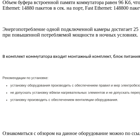
Объем буфера встроенной памяти коммутатора равен 96 Кб, чт
Ethernet: 14880 пакетов в сек. на порт, Fast Ethernet: 148800 паке
Энергопотребление одной подключенной камеры достигает 25 В
при повышенной потребляемой мощности в ночных условиях.
В комплект коммутатора входит монтажный комплект, блок питания
Рекомендации по установке:
установку оборудования производить с обеспечением правил и мер электробез
не допускать установку вблизи нагревательных элементов и не допускать перег
установку производить с обеспечением вентиляции оборудования.
Ознакомиться с обзором на данное оборудование можно по ссы