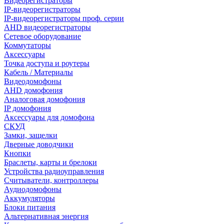
Видеорегистраторы
IP-видеорегистраторы
IP-видеорегистраторы проф. серии
AHD видеорегистраторы
Сетевое оборудование
Коммутаторы
Аксессуары
Точка доступа и роутеры
Кабель / Материалы
Видеодомофоны
AHD домофония
Аналоговая домофония
IP домофония
Аксессуары для домофона
СКУД
Замки, защелки
Дверные доводчики
Кнопки
Браслеты, карты и брелоки
Устройства радиоуправления
Считыватели, контроллеры
Аудиодомофоны
Аккумуляторы
Блоки питания
Альтернативная энергия