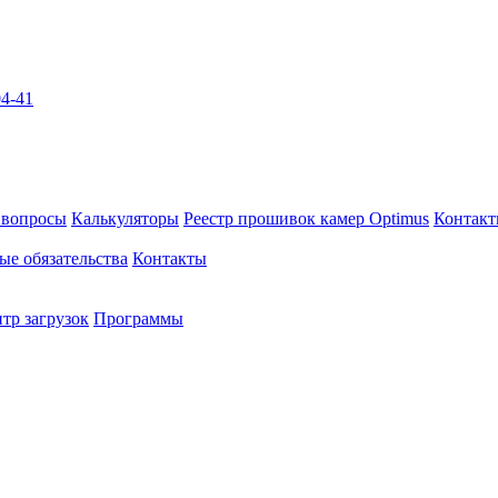
04-41
 вопросы
Калькуляторы
Реестр прошивок камер Optimus
Контак
ые обязательства
Контакты
тр загрузок
Программы