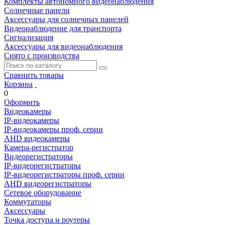
Комплекты автономного видеонаблюдения
Солнечные панели
Аксессуары для солнечных панелей
Видеонаблюдение для транспорта
Сигнализация
Аксессуары для видеонаблюдения
Снято с производства
Сравнить товары
Корзина
0
Оформить
Видеокамеры
IP-видеокамеры
IP-видеокамеры проф. серии
AHD видеокамеры
Камера-регистратор
Видеорегистраторы
IP-видеорегистраторы
IP-видеорегистраторы проф. серии
AHD видеорегистраторы
Сетевое оборудование
Коммутаторы
Аксессуары
Точка доступа и роутеры