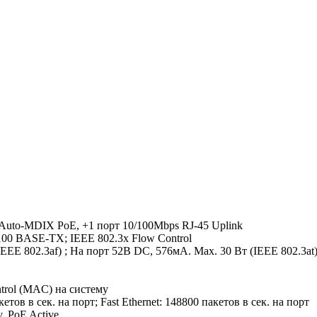
Auto-MDIX PoE, +1 порт 10/100Mbps RJ-45 Uplink
100 BASE-TX; IEEE 802.3x Flow Control
EEE 802.3af) ; На порт 52В DC, 576мА. Max. 30 Вт (IEEE 802.3at
ntrol (MAC) на систему
кетов в сек. на порт; Fast Ethernet: 148800 пакетов в сек. на порт
y, PoE Active