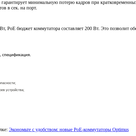
о гарантирует минимальную потерю кадров при кратковременных
тов в сек. на порт.
т, PoE бюджет коммутатора составляет 200 Вт. Это позволит об
, спецификация.
опасности;
рев устройства;
лке:
Экономьте с удобством: новые PoE-коммутаторы Optimus