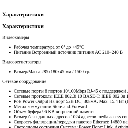
Характеристики
Характеристики
Видеокамеры
Рабочая температура
от 0° до +45°C
Питание
Встроенный источник питания АС 210~240 В
Видеорегистраторы
Размер/Масса
285x180x45 мм / 1500 гр.
Сетевое оборудование
Сетевые порты
8 портов 10/100Mbps RJ-45 с поддержкой 
Сетевые протоколы
IEEE 802.3i 10 BASE-T; IEEE 802.3u 
PoE Power Output
На порт 52В DC, 308мА. Max. 15.4 Вт (I
Метод коммутации
Store-and-Forward
Объем буфера
96 KB встроенной памяти
Размер базы данных адресов
1024 адресов media access co
Скорость фильтрации/передачи пакетов
Ethernet: 14880 па
Светодиоды состояния
Система: Power Порт: Link, Activit