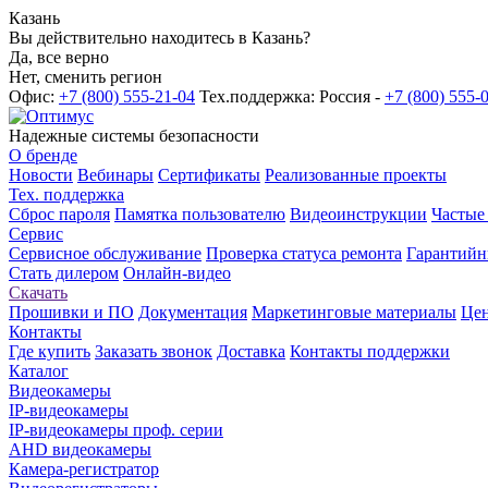
Казань
Вы действительно находитесь в Казань?
Да, все верно
Нет, сменить регион
Офис:
+7 (800) 555-21-04
Тех.поддержка: Россия -
+7 (800) 555-
Надежные системы безопасности
О бренде
Новости
Вебинары
Сертификаты
Реализованные проекты
Тех. поддержка
Сброс пароля
Памятка пользователю
Видеоинструкции
Частые
Сервис
Сервисное обслуживание
Проверка статуса ремонта
Гарантийн
Стать дилером
Онлайн-видео
Скачать
Прошивки и ПО
Документация
Маркетинговые материалы
Цен
Контакты
Где купить
Заказать звонок
Доставка
Контакты поддержки
Каталог
Видеокамеры
IP-видеокамеры
IP-видеокамеры проф. серии
AHD видеокамеры
Камера-регистратор