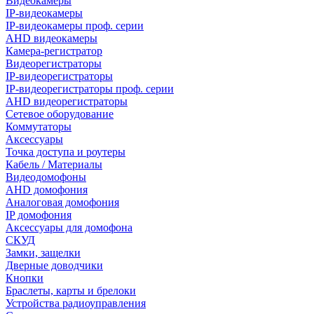
Видеокамеры
IP-видеокамеры
IP-видеокамеры проф. серии
AHD видеокамеры
Камера-регистратор
Видеорегистраторы
IP-видеорегистраторы
IP-видеорегистраторы проф. серии
AHD видеорегистраторы
Сетевое оборудование
Коммутаторы
Аксессуары
Точка доступа и роутеры
Кабель / Материалы
Видеодомофоны
AHD домофония
Аналоговая домофония
IP домофония
Аксессуары для домофона
СКУД
Замки, защелки
Дверные доводчики
Кнопки
Браслеты, карты и брелоки
Устройства радиоуправления