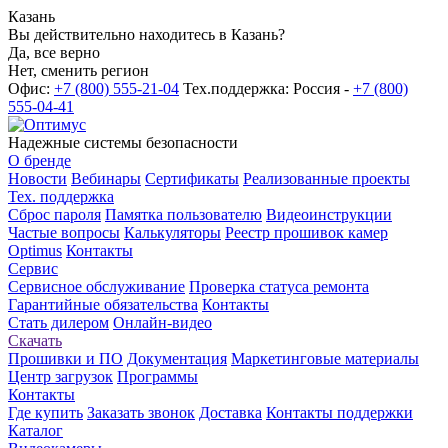
Казань
Вы действительно находитесь в Казань?
Да, все верно
Нет, сменить регион
Офис:
+7 (800) 555-21-04
Тех.поддержка: Россия -
+7 (800)
555-04-41
Надежные системы безопасности
О бренде
Новости
Вебинары
Сертификаты
Реализованные проекты
Тех. поддержка
Сброс пароля
Памятка пользователю
Видеоинструкции
Частые вопросы
Калькуляторы
Реестр прошивок камер
Optimus
Контакты
Сервис
Сервисное обслуживание
Проверка статуса ремонта
Гарантийные обязательства
Контакты
Стать дилером
Онлайн-видео
Скачать
Прошивки и ПО
Документация
Маркетинговые материалы
Центр загрузок
Программы
Контакты
Где купить
Заказать звонок
Доставка
Контакты поддержки
Каталог