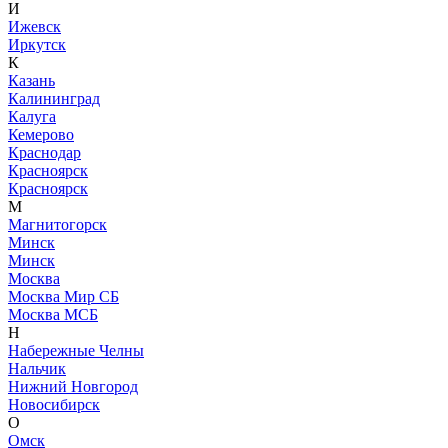
И
Ижевск
Иркутск
К
Казань
Калининград
Калуга
Кемерово
Краснодар
Красноярск
Красноярск
М
Магнитогорск
Минск
Минск
Москва
Москва Мир СБ
Москва МСБ
Н
Набережные Челны
Нальчик
Нижний Новгород
Новосибирск
О
Омск