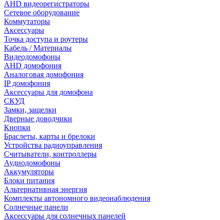
AHD видеорегистраторы
Сетевое оборудование
Коммутаторы
Аксессуары
Точка доступа и роутеры
Кабель / Материалы
Видеодомофоны
AHD домофония
Аналоговая домофония
IP домофония
Аксессуары для домофона
СКУД
Замки, защелки
Дверные доводчики
Кнопки
Браслеты, карты и брелоки
Устройства радиоуправления
Считыватели, контроллеры
Аудиодомофоны
Аккумуляторы
Блоки питания
Альтернативная энергия
Комплекты автономного видеонаблюдения
Солнечные панели
Аксессуары для солнечных панелей