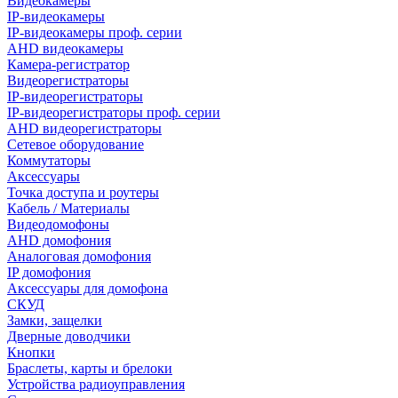
Видеокамеры
IP-видеокамеры
IP-видеокамеры проф. серии
AHD видеокамеры
Камера-регистратор
Видеорегистраторы
IP-видеорегистраторы
IP-видеорегистраторы проф. серии
AHD видеорегистраторы
Сетевое оборудование
Коммутаторы
Аксессуары
Точка доступа и роутеры
Кабель / Материалы
Видеодомофоны
AHD домофония
Аналоговая домофония
IP домофония
Аксессуары для домофона
СКУД
Замки, защелки
Дверные доводчики
Кнопки
Браслеты, карты и брелоки
Устройства радиоуправления