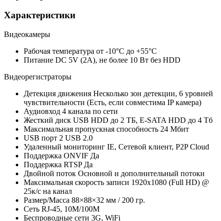
Характеристики
Видеокамеры
Рабочая температура
от -10°С до +55°С
Питание
DC 5V (2A), не более 10 Вт без НDD
Видеорегистраторы
Детекция движения
Несколько зон детекции, 6 уровней
чувствительности (Есть, если совместима IP камера)
Аудиовход
4 канала по сети
Жесткий диск
USB HDD до 2 ТБ, E-SATA HDD до 4 Тб
Максимальная пропускная способность
24 Мбит
USB порт
2 USB 2.0
Удаленный мониторинг
IE, Сетевой клиент, P2P Cloud
Поддержка ONVIF
Да
Поддержка RTSP
Да
Двойной поток
Основной и дополнительный потоки
Максимальная скорость записи
1920x1080 (Full HD) @
25к/с на канал
Размер/Масса
88×88×32 мм / 200 гр.
Сеть
RJ-45, 10M/100М
Беспроводные сети
3G, WiFi