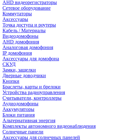
AHD видеорегистраторы
Сетевое оборудование
Коммутаторы
Аксессуары
Точка доступа и роутеры
Кабель / Материалы
Видеодомофоны
AHD домофония
Аналоговая домофония
IP домофония
Аксессуары для домофона
СКУД
Замки, защелки
Дверные доводчики
Кнопки
Браслеты, карты и брелоки
Устройства радиоуправления
Считыватели, контроллеры
Аудиодомофоны
Аккумуляторы
Блоки питания
Альтернативная энергия
Комплекты автономного видеонаблюдения
Солнечные панели
Аксессуары для солнечных панелей