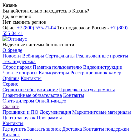
Казань
Вы действительно находитесь в Казань?
Да, все верно
Нет, сменить регион
Офис:
+7 (800) 555-21-04
Тех.поддержка: Россия -
+7 (800)
555-04-41
Надежные системы безопасности
О бренде
Новости
Вебинары
Сертификаты
Реализованные проекты
Тех. поддержка
Сброс пароля
Памятка пользователю
Видеоинструкции
Частые вопросы
Калькуляторы
Реестр прошивок камер
Optimus
Контакты
Сервис
Сервисное обслуживание
Проверка статуса ремонта
Гарантийные обязательства
Контакты
Стать дилером
Онлайн-видео
Скачать
Прошивки и ПО
Документация
Маркетинговые материалы
Центр загрузок
Программы
Контакты
Где купить
Заказать звонок
Доставка
Контакты поддержки
Каталог