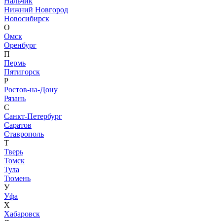
Нальчик
Нижний Новгород
Новосибирск
О
Омск
Оренбург
П
Пермь
Пятигорск
Р
Ростов-на-Дону
Рязань
С
Санкт-Петербург
Саратов
Ставрополь
Т
Тверь
Томск
Тула
Тюмень
У
Уфа
Х
Хабаровск