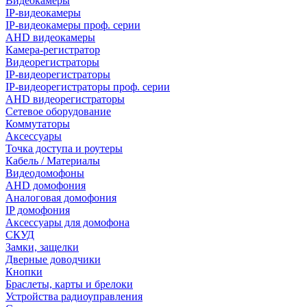
Видеокамеры
IP-видеокамеры
IP-видеокамеры проф. серии
AHD видеокамеры
Камера-регистратор
Видеорегистраторы
IP-видеорегистраторы
IP-видеорегистраторы проф. серии
AHD видеорегистраторы
Сетевое оборудование
Коммутаторы
Аксессуары
Точка доступа и роутеры
Кабель / Материалы
Видеодомофоны
AHD домофония
Аналоговая домофония
IP домофония
Аксессуары для домофона
СКУД
Замки, защелки
Дверные доводчики
Кнопки
Браслеты, карты и брелоки
Устройства радиоуправления