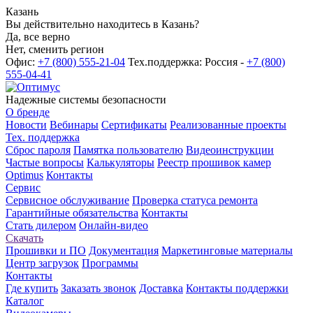
Казань
Вы действительно находитесь в Казань?
Да, все верно
Нет, сменить регион
Офис:
+7 (800) 555-21-04
Тех.поддержка: Россия -
+7 (800)
555-04-41
Надежные системы безопасности
О бренде
Новости
Вебинары
Сертификаты
Реализованные проекты
Тех. поддержка
Сброс пароля
Памятка пользователю
Видеоинструкции
Частые вопросы
Калькуляторы
Реестр прошивок камер
Optimus
Контакты
Сервис
Сервисное обслуживание
Проверка статуса ремонта
Гарантийные обязательства
Контакты
Стать дилером
Онлайн-видео
Скачать
Прошивки и ПО
Документация
Маркетинговые материалы
Центр загрузок
Программы
Контакты
Где купить
Заказать звонок
Доставка
Контакты поддержки
Каталог