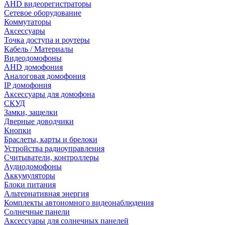
AHD видеорегистраторы
Сетевое оборудование
Коммутаторы
Аксессуары
Точка доступа и роутеры
Кабель / Материалы
Видеодомофоны
AHD домофония
Аналоговая домофония
IP домофония
Аксессуары для домофона
СКУД
Замки, защелки
Дверные доводчики
Кнопки
Браслеты, карты и брелоки
Устройства радиоуправления
Считыватели, контроллеры
Аудиодомофоны
Аккумуляторы
Блоки питания
Альтернативная энергия
Комплекты автономного видеонаблюдения
Солнечные панели
Аксессуары для солнечных панелей