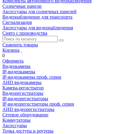
Комплекты автономного видеонаблюдения
Солнечные панели
Аксессуары для солнечных панелей
Видеонаблюдение для транспорта
Сигнализация
Аксессуары для видеонаблюдения
Снято с производства
Сравнить товары
Корзина
0
Оформить
Видеокамеры
IP-видеокамеры
IP-видеокамеры проф. серии
AHD видеокамеры
Камера-регистратор
Видеорегистраторы
IP-видеорегистраторы
IP-видеорегистраторы проф. серии
AHD видеорегистраторы
Сетевое оборудование
Коммутаторы
Аксессуары
Точка доступа и роутеры