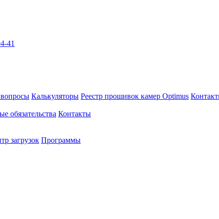
04-41
 вопросы
Калькуляторы
Реестр прошивок камер Optimus
Контак
ые обязательства
Контакты
тр загрузок
Программы