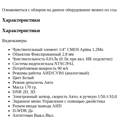
Ознакомиться с обзором на данное оборудование можно по ссы
Характеристики
Характеристики
Видеокамеры
Чувствительный элемент
1/4" CMOS Aptina 1.2Мп
Объектив
Фиксированный 2.8 мм
Чувствительность
0,01Лк (0 Лк при вкл. ИК подсветке)
Система видеосигнала
NTSC/PAL
Потребляемая мощность
90 мА
Режимы работы
AHD/CVBS (аналоговый)
Цвет
Белый
Режим день/ночь
Авто
Масса
170 гр.
DNR
2D, 3D
Электронный затвор, скорость
Авто, в ручную 1/50-1/10,0
Экранное меню
Управление с помощью джойстика
Разъем ввода/ вывода
AHD
D-WDR
Да
Антитуман
Выкл./Вкл.