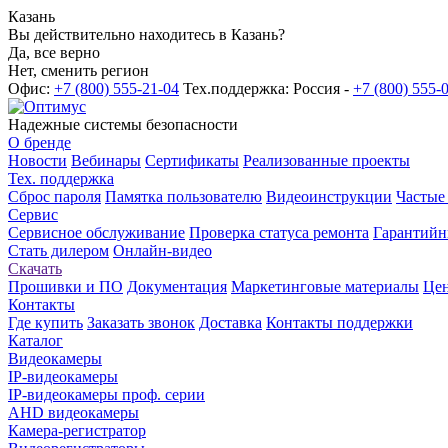
Казань
Вы действительно находитесь в Казань?
Да, все верно
Нет, сменить регион
Офис:
+7 (800) 555-21-04
Тех.поддержка: Россия -
+7 (800) 555-
Надежные системы безопасности
О бренде
Новости
Вебинары
Сертификаты
Реализованные проекты
Тех. поддержка
Сброс пароля
Памятка пользователю
Видеоинструкции
Частые
Сервис
Сервисное обслуживание
Проверка статуса ремонта
Гарантийн
Стать дилером
Онлайн-видео
Скачать
Прошивки и ПО
Документация
Маркетинговые материалы
Цен
Контакты
Где купить
Заказать звонок
Доставка
Контакты поддержки
Каталог
Видеокамеры
IP-видеокамеры
IP-видеокамеры проф. серии
AHD видеокамеры
Камера-регистратор