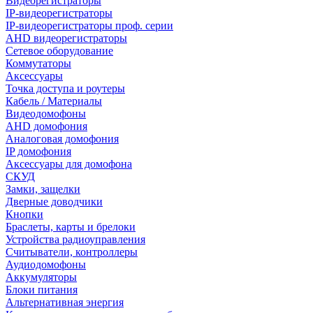
Видеорегистраторы
IP-видеорегистраторы
IP-видеорегистраторы проф. серии
AHD видеорегистраторы
Сетевое оборудование
Коммутаторы
Аксессуары
Точка доступа и роутеры
Кабель / Материалы
Видеодомофоны
AHD домофония
Аналоговая домофония
IP домофония
Аксессуары для домофона
СКУД
Замки, защелки
Дверные доводчики
Кнопки
Браслеты, карты и брелоки
Устройства радиоуправления
Считыватели, контроллеры
Аудиодомофоны
Аккумуляторы
Блоки питания
Альтернативная энергия