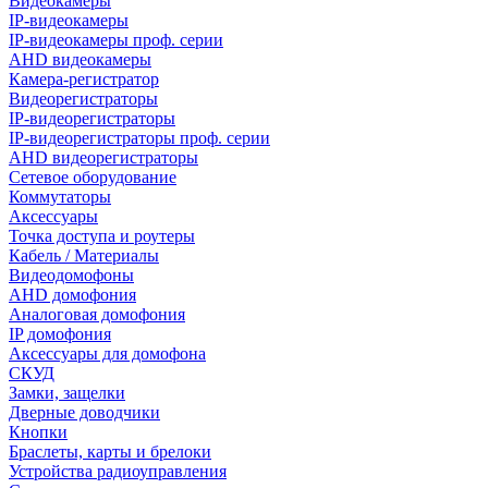
Видеокамеры
IP-видеокамеры
IP-видеокамеры проф. серии
AHD видеокамеры
Камера-регистратор
Видеорегистраторы
IP-видеорегистраторы
IP-видеорегистраторы проф. серии
AHD видеорегистраторы
Сетевое оборудование
Коммутаторы
Аксессуары
Точка доступа и роутеры
Кабель / Материалы
Видеодомофоны
AHD домофония
Аналоговая домофония
IP домофония
Аксессуары для домофона
СКУД
Замки, защелки
Дверные доводчики
Кнопки
Браслеты, карты и брелоки
Устройства радиоуправления