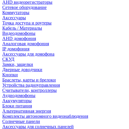
AHD видеорегистраторы
Сетевое оборудование
Коммутаторы
Аксессуары
Точка доступа и роутеры
Кабель / Материалы
Видеодомофоны
AHD домофония
Аналоговая домофония
IP домофония
Аксессуары для домофона
СКУД
Замки, защелки
Дверные доводчики
Кнопки
Браслеты, карты и брелоки
Устройства радиоуправления
Считыватели, контроллеры
Аудиодомофоны
Аккумуляторы
Блоки питания
Альтернативная энергия
Комплекты автономного видеонаблюдения
Солнечные панели
Аксессуары для солнечных панелей