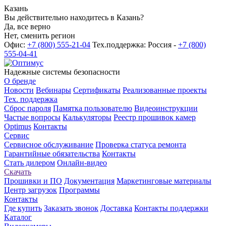
Казань
Вы действительно находитесь в Казань?
Да, все верно
Нет, сменить регион
Офис:
+7 (800) 555-21-04
Тех.поддержка: Россия -
+7 (800)
555-04-41
Надежные системы безопасности
О бренде
Новости
Вебинары
Сертификаты
Реализованные проекты
Тех. поддержка
Сброс пароля
Памятка пользователю
Видеоинструкции
Частые вопросы
Калькуляторы
Реестр прошивок камер
Optimus
Контакты
Сервис
Сервисное обслуживание
Проверка статуса ремонта
Гарантийные обязательства
Контакты
Стать дилером
Онлайн-видео
Скачать
Прошивки и ПО
Документация
Маркетинговые материалы
Центр загрузок
Программы
Контакты
Где купить
Заказать звонок
Доставка
Контакты поддержки
Каталог