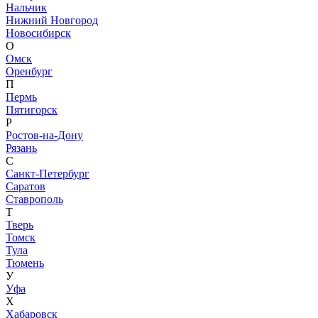
Нальчик
Нижний Новгород
Новосибирск
О
Омск
Оренбург
П
Пермь
Пятигорск
Р
Ростов-на-Дону
Рязань
С
Санкт-Петербург
Саратов
Ставрополь
Т
Тверь
Томск
Тула
Тюмень
У
Уфа
Х
Хабаровск