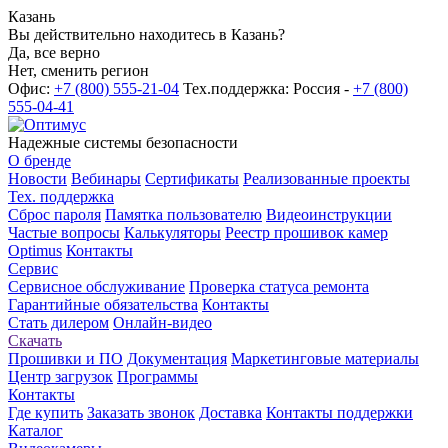
Казань
Вы действительно находитесь в Казань?
Да, все верно
Нет, сменить регион
Офис:
+7 (800) 555-21-04
Тех.поддержка: Россия -
+7 (800)
555-04-41
Надежные системы безопасности
О бренде
Новости
Вебинары
Сертификаты
Реализованные проекты
Тех. поддержка
Сброс пароля
Памятка пользователю
Видеоинструкции
Частые вопросы
Калькуляторы
Реестр прошивок камер
Optimus
Контакты
Сервис
Сервисное обслуживание
Проверка статуса ремонта
Гарантийные обязательства
Контакты
Стать дилером
Онлайн-видео
Скачать
Прошивки и ПО
Документация
Маркетинговые материалы
Центр загрузок
Программы
Контакты
Где купить
Заказать звонок
Доставка
Контакты поддержки
Каталог