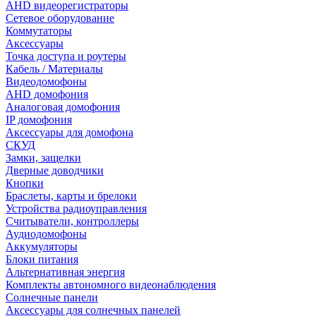
AHD видеорегистраторы
Сетевое оборудование
Коммутаторы
Аксессуары
Точка доступа и роутеры
Кабель / Материалы
Видеодомофоны
AHD домофония
Аналоговая домофония
IP домофония
Аксессуары для домофона
СКУД
Замки, защелки
Дверные доводчики
Кнопки
Браслеты, карты и брелоки
Устройства радиоуправления
Считыватели, контроллеры
Аудиодомофоны
Аккумуляторы
Блоки питания
Альтернативная энергия
Комплекты автономного видеонаблюдения
Солнечные панели
Аксессуары для солнечных панелей