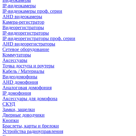
Видеокамеры
IP-видеокамеры
IP-видеокамеры проф. серии
AHD видеокамеры
Камера-регистратор
Видеорегистраторы
IP-видеорегистраторы
IP-видеорегистраторы проф. серии
AHD видеорегистраторы
Сетевое оборудование
Коммутаторы
Аксессуары
Точка доступа и роутеры
Кабель / Материалы
Видеодомофоны
AHD домофония
Аналоговая домофония
IP домофония
Аксессуары для домофона
СКУД
Замки, защелки
Дверные доводчики
Кнопки
Браслеты, карты и брелоки
Устройства радиоуправления