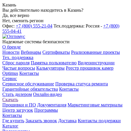
Казань
Вы действительно находитесь в Казань?
Да, все верно
Нет, сменить регион
Офис:
+7 (800) 555-21-04
Тех.поддержка: Россия -
+7 (800)
555-04-41
Надежные системы безопасности
О бренде
Новости
Вебинары
Сертификаты
Реализованные проекты
Тех. поддержка
Сброс пароля
Памятка пользователю
Видеоинструкции
Частые вопросы
Калькуляторы
Реестр прошивок камер
Optimus
Контакты
Сервис
Сервисное обслуживание
Проверка статуса ремонта
Гарантийные обязательства
Контакты
Стать дилером
Онлайн-видео
Скачать
Прошивки и ПО
Документация
Маркетинговые материалы
Центр загрузок
Программы
Контакты
Где купить
Заказать звонок
Доставка
Контакты поддержки
Каталог