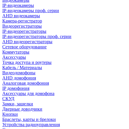
Видеокамеры
IP-видеокамеры
IP-видеокамеры проф. серии
AHD видеокамеры
Камера-регистратор
Видеорегистраторы
IP-видеорегистраторы
IP-видеорегистраторы проф. серии
AHD видеорегистраторы
Сетевое оборудование
Коммутаторы
Аксессуары
Точка доступа и роутеры
Кабель / Материалы
Видеодомофоны
AHD домофония
Аналоговая домофония
IP домофония
Аксессуары для домофона
СКУД
Замки, защелки
Дверные доводчики
Кнопки
Браслеты, карты и брелоки
Устройства радиоуправления