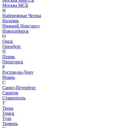
Москва Мир СБ
Москва МСБ
Н
Набережные Челны
Нальчик
Нижний Новгород
Новосибирск
О
Омск
Оренбург
П
Пермь
Пятигорск
Р
Ростов-на-Дону
Рязань
С
Санкт-Петербург
Саратов
Ставрополь
Т
Тверь
Томск
Тула
Тюмень