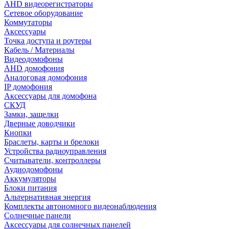
AHD видеорегистраторы
Сетевое оборудование
Коммутаторы
Аксессуары
Точка доступа и роутеры
Кабель / Материалы
Видеодомофоны
AHD домофония
Аналоговая домофония
IP домофония
Аксессуары для домофона
СКУД
Замки, защелки
Дверные доводчики
Кнопки
Браслеты, карты и брелоки
Устройства радиоуправления
Считыватели, контроллеры
Аудиодомофоны
Аккумуляторы
Блоки питания
Альтернативная энергия
Комплекты автономного видеонаблюдения
Солнечные панели
Аксессуары для солнечных панелей