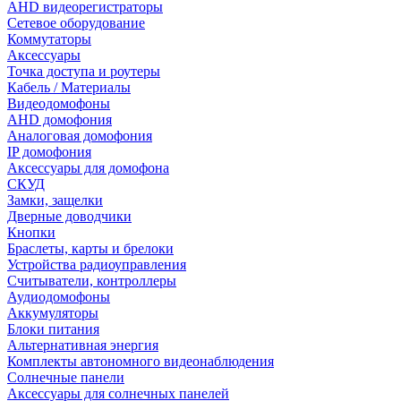
AHD видеорегистраторы
Сетевое оборудование
Коммутаторы
Аксессуары
Точка доступа и роутеры
Кабель / Материалы
Видеодомофоны
AHD домофония
Аналоговая домофония
IP домофония
Аксессуары для домофона
СКУД
Замки, защелки
Дверные доводчики
Кнопки
Браслеты, карты и брелоки
Устройства радиоуправления
Считыватели, контроллеры
Аудиодомофоны
Аккумуляторы
Блоки питания
Альтернативная энергия
Комплекты автономного видеонаблюдения
Солнечные панели
Аксессуары для солнечных панелей