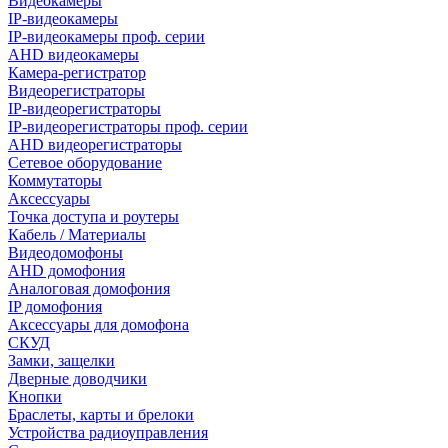
Видеокамеры
IP-видеокамеры
IP-видеокамеры проф. серии
AHD видеокамеры
Камера-регистратор
Видеорегистраторы
IP-видеорегистраторы
IP-видеорегистраторы проф. серии
AHD видеорегистраторы
Сетевое оборудование
Коммутаторы
Аксессуары
Точка доступа и роутеры
Кабель / Материалы
Видеодомофоны
AHD домофония
Аналоговая домофония
IP домофония
Аксессуары для домофона
СКУД
Замки, защелки
Дверные доводчики
Кнопки
Браслеты, карты и брелоки
Устройства радиоуправления