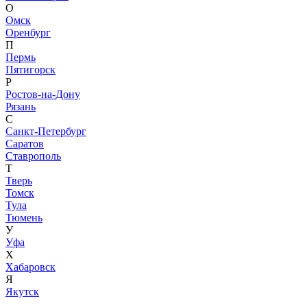
О
Омск
Оренбург
П
Пермь
Пятигорск
Р
Ростов-на-Дону
Рязань
С
Санкт-Петербург
Саратов
Ставрополь
Т
Тверь
Томск
Тула
Тюмень
У
Уфа
Х
Хабаровск
Я
Якутск