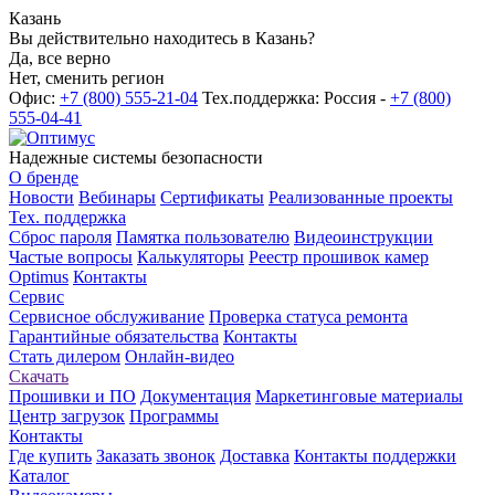
Казань
Вы действительно находитесь в Казань?
Да, все верно
Нет, сменить регион
Офис:
+7 (800) 555-21-04
Тех.поддержка: Россия -
+7 (800)
555-04-41
Надежные системы безопасности
О бренде
Новости
Вебинары
Сертификаты
Реализованные проекты
Тех. поддержка
Сброс пароля
Памятка пользователю
Видеоинструкции
Частые вопросы
Калькуляторы
Реестр прошивок камер
Optimus
Контакты
Сервис
Сервисное обслуживание
Проверка статуса ремонта
Гарантийные обязательства
Контакты
Стать дилером
Онлайн-видео
Скачать
Прошивки и ПО
Документация
Маркетинговые материалы
Центр загрузок
Программы
Контакты
Где купить
Заказать звонок
Доставка
Контакты поддержки
Каталог