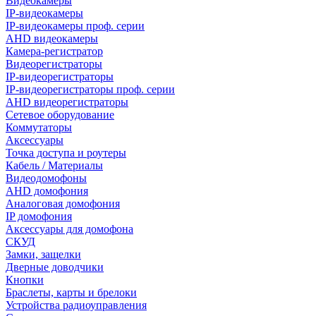
Видеокамеры
IP-видеокамеры
IP-видеокамеры проф. серии
AHD видеокамеры
Камера-регистратор
Видеорегистраторы
IP-видеорегистраторы
IP-видеорегистраторы проф. серии
AHD видеорегистраторы
Сетевое оборудование
Коммутаторы
Аксессуары
Точка доступа и роутеры
Кабель / Материалы
Видеодомофоны
AHD домофония
Аналоговая домофония
IP домофония
Аксессуары для домофона
СКУД
Замки, защелки
Дверные доводчики
Кнопки
Браслеты, карты и брелоки
Устройства радиоуправления