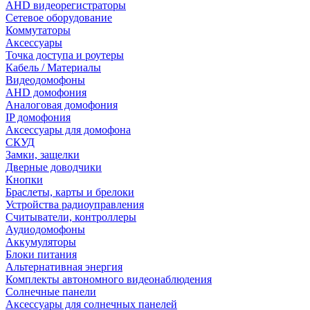
AHD видеорегистраторы
Сетевое оборудование
Коммутаторы
Аксессуары
Точка доступа и роутеры
Кабель / Материалы
Видеодомофоны
AHD домофония
Аналоговая домофония
IP домофония
Аксессуары для домофона
СКУД
Замки, защелки
Дверные доводчики
Кнопки
Браслеты, карты и брелоки
Устройства радиоуправления
Считыватели, контроллеры
Аудиодомофоны
Аккумуляторы
Блоки питания
Альтернативная энергия
Комплекты автономного видеонаблюдения
Солнечные панели
Аксессуары для солнечных панелей