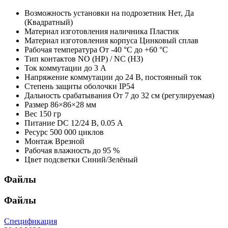
Возможность установки на подрозетник
Нет, Да
(Квадратный)
Материал изготовления наличника
Пластик
Материал изготовления корпуса
Цинковый сплав
Рабочая температура
От -40 °С до +60 °С
Тип контактов
NO (НР) / NC (НЗ)
Ток коммутации
до 3 А
Напряжение коммутации
до 24 В, постоянный ток
Степень защиты оболочки
IP54
Дальность срабатывания
От 7 до 32 см (регулируемая)
Размер
86×86×28 мм
Вес
150 гр
Питание
DC 12/24 В, 0.05 А
Ресурс
500 000 циклов
Монтаж
Врезной
Рабочая влажность
до 95 %
Цвет подсветки
Синий/Зелёный
Файлы
Файлы
Спецификация