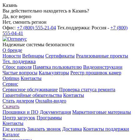
Казань
Вы действительно находитесь в Казань?
Да, все верно
Нет, сменить регион
Офис:
+7 (800) 555-21-04
Тех.поддержка: Россия -
+7 (800)
555-04-41
Надежные системы безопасности
О бренде
Новости
Вебинары
Сертификаты
Реализованные проекты
Тех. поддержка
Сброс пароля
Памятка пользователю
Видеоинструкции
Частые вопросы
Калькуляторы
Реестр прошивок камер
Optimus
Контакты
Сервис
Сервисное обслуживание
Проверка статуса ремонта
Гарантийные обязательства
Контакты
Стать дилером
Онлайн-видео
Скачать
Прошивки и ПО
Документация
Маркетинговые материалы
Центр загрузок
Программы
Контакты
Где купить
Заказать звонок
Доставка
Контакты поддержки
Каталог