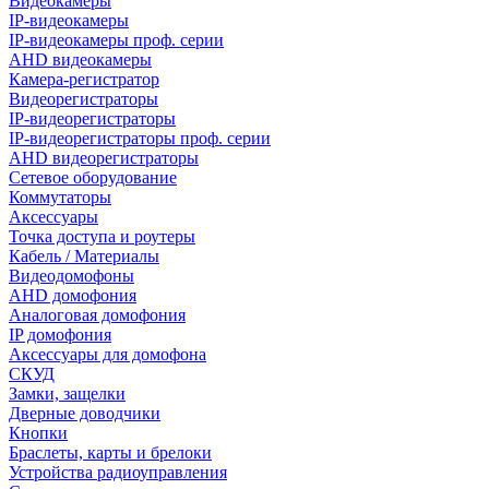
Видеокамеры
IP-видеокамеры
IP-видеокамеры проф. серии
AHD видеокамеры
Камера-регистратор
Видеорегистраторы
IP-видеорегистраторы
IP-видеорегистраторы проф. серии
AHD видеорегистраторы
Сетевое оборудование
Коммутаторы
Аксессуары
Точка доступа и роутеры
Кабель / Материалы
Видеодомофоны
AHD домофония
Аналоговая домофония
IP домофония
Аксессуары для домофона
СКУД
Замки, защелки
Дверные доводчики
Кнопки
Браслеты, карты и брелоки
Устройства радиоуправления