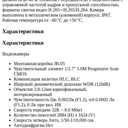
управляемой частотой кадров и пропускной способностью,
форматы сжатия видео H.265+/H.265/H.264. Камера
выполнена в металлическом (алюминий) корпусе, IP67.
Рабочая температура от –60 °С до +50 °С.
Характеристики
Характеристики
Видеокамеры
Монтажная коробка
JB-05
Чувствительный элемент
1/2.7" 5.0M Progressive Scan
CMOS
Компенсация засветки
HLC, BLC
Широкий динамический диапазон
WDR (120dB)
Объектив
2.8-12мм вариофокальный,
моторизированный
Чувствительность
Цв. 0.002Лк (F1.2), ч/б 0.0002 Лк
(F1.2), 0 Лк при вкл. ИК
Скорость передачи
32K ~ 8.0 Мбит
Количество пикселей
2884 (H) x 1624 (V)
Скорость затвора
Авто, 1/50-1/10,000 сек
Автодиафрагма
Нет