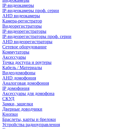
Видеокамеры
IP-видеокамеры
IP-видеокамеры проф. серии
AHD видеокамеры
Камера-регистратор
Видеорегистраторы
IP-видеорегистраторы
IP-видеорегистраторы проф. серии
AHD видеорегистраторы
Сетевое оборудование
Коммутаторы
Аксессуары
Точка доступа и роутеры
Кабель / Материалы
Видеодомофоны
AHD домофония
Аналоговая домофония
IP домофония
Аксессуары для домофона
СКУД
Замки, защелки
Дверные доводчики
Кнопки
Браслеты, карты и брелоки
Устройства радиоуправления