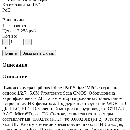
Класс защиты IР67
PoE
В наличии
Cравнить
Цена:
13 258
руб.
Кол-во:
-
+
шт
Купить
Заказать в 1 клик
Описание
Описание
IP-видеокамера Optimus Prime IP-015.0(4x)MPC создана на
основе 1/2,7" 5.0M Progressive Scan CMOS. Оборудована
вариофокальным 2,8–12 мм моторизированным объективом,
встроенным ИК-фильтром. Поддерживает функции WDR 120
дБ, HLC, BLC. Встроенный микрофон, аудиокодеки G711A/U,
AAC. MicroSD до 1 Тб. Светочувствительность камеры
составляет Цв. 0.002Лк (F1.2), ч/б 0.0002 Лк (F1.2), 0 Лк при
вкл. ИК. Работу в ночное время обеспечивают 8 ИК-диодов,
дальность до 40 м. Позволяет передавать до 2 видеопотоков с