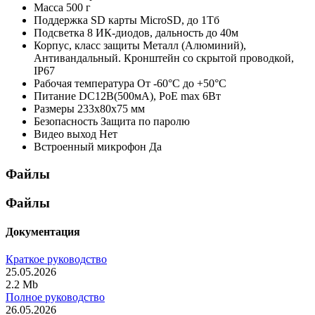
Масса
500 г
Поддержка SD карты
MicroSD, до 1Тб
Подсветка
8 ИК-диодов, дальность до 40м
Корпус, класс защиты
Металл (Алюминий),
Антивандальный. Кронштейн со скрытой проводкой,
IP67
Рабочая температура
От -60°С до +50°С
Питание
DC12В(500мА), PoE max 6Вт
Размеры
233х80х75 мм
Безопасность
Защита по паролю
Видео выход
Нет
Встроенный микрофон
Да
Файлы
Файлы
Документация
Краткое руководство
25.05.2026
2.2 Mb
Полное руководство
26.05.2026