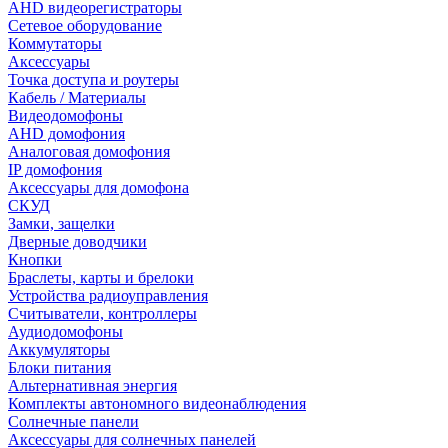
AHD видеорегистраторы
Сетевое оборудование
Коммутаторы
Аксессуары
Точка доступа и роутеры
Кабель / Материалы
Видеодомофоны
AHD домофония
Аналоговая домофония
IP домофония
Аксессуары для домофона
СКУД
Замки, защелки
Дверные доводчики
Кнопки
Браслеты, карты и брелоки
Устройства радиоуправления
Считыватели, контроллеры
Аудиодомофоны
Аккумуляторы
Блоки питания
Альтернативная энергия
Комплекты автономного видеонаблюдения
Солнечные панели
Аксессуары для солнечных панелей