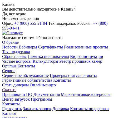
Казань
Вы действительно находитесь в Казань?
Да, все верно
Нет, сменить регион
Офис:
+7 (800) 555-21-04
Тех.поддержка: Россия -
+7 (800)
555-04-41
Надежные системы безопасности
О бренде
Новости
Вебинары
Сертификаты
Реализованные проекты
Тех. поддержка
Сброс пароля
Памятка пользователю
Видеоинструкции
Частые вопросы
Калькуляторы
Реестр прошивок камер
Optimus
Контакты
Сервис
Сервисное обслуживание
Проверка статуса ремонта
Гарантийные обязательства
Контакты
Стать дилером
Онлайн-видео
Скачать
Прошивки и ПО
Документация
Маркетинговые материалы
Центр загрузок
Программы
Контакты
Где купить
Заказать звонок
Доставка
Контакты поддержки
Каталог