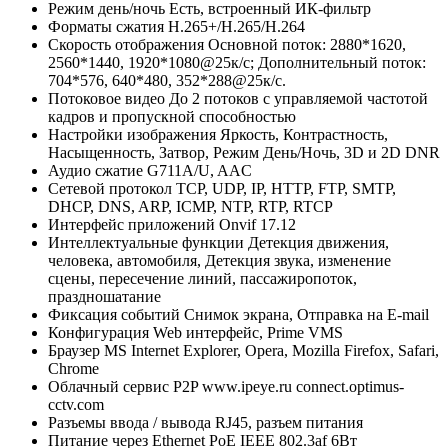
Режим день/ночь
Есть, встроенный ИК-фильтр
Форматы сжатия
H.265+/H.265/H.264
Скорость отображения
Основной поток: 2880*1620,
2560*1440, 1920*1080@25к/с; Дополнительный поток:
704*576, 640*480, 352*288@25к/с.
Потоковое видео
До 2 потоков с управляемой частотой
кадров и пропускной способностью
Настройки изображения
Яркость, Контрастность,
Насыщенность, Затвор, Режим День/Ночь, 3D и 2D DNR
Аудио сжатие
G711A/U, AAC
Сетевой протокол
TCP, UDP, IP, HTTP, FTP, SMTP,
DHCP, DNS, ARP, ICMP, NTP, RTP, RTCP
Интерфейс приложений
Onvif 17.12
Интеллектуальные функции
Детекция движения,
человека, автомобиля, Детекция звука, изменение
сцены, пересечение линий, пассажиропоток,
праздношатание
Фиксация событий
Снимок экрана, Отправка на E-mail
Конфигурация
Web интерфейс, Prime VMS
Браузер
MS Internet Explorer, Opera, Mozilla Firefox, Safari,
Chrome
Облачный сервис P2P
www.ipeye.ru connect.optimus-
cctv.com
Разъемы ввода / вывода
RJ45, разъем питания
Питание через Ethernet
PoE IEEE 802.3af 6Вт