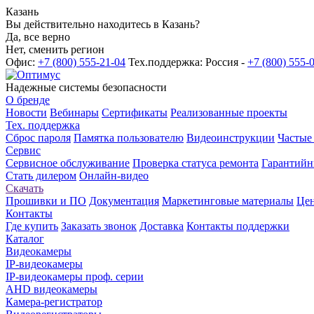
Казань
Вы действительно находитесь в Казань?
Да, все верно
Нет, сменить регион
Офис:
+7 (800) 555-21-04
Тех.поддержка: Россия -
+7 (800) 555-
Надежные системы безопасности
О бренде
Новости
Вебинары
Сертификаты
Реализованные проекты
Тех. поддержка
Сброс пароля
Памятка пользователю
Видеоинструкции
Частые
Сервис
Сервисное обслуживание
Проверка статуса ремонта
Гарантийн
Стать дилером
Онлайн-видео
Скачать
Прошивки и ПО
Документация
Маркетинговые материалы
Цен
Контакты
Где купить
Заказать звонок
Доставка
Контакты поддержки
Каталог
Видеокамеры
IP-видеокамеры
IP-видеокамеры проф. серии
AHD видеокамеры
Камера-регистратор