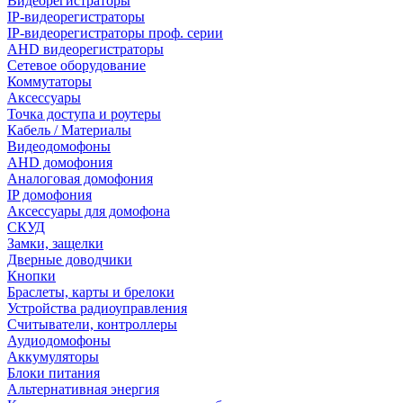
Видеорегистраторы
IP-видеорегистраторы
IP-видеорегистраторы проф. серии
AHD видеорегистраторы
Сетевое оборудование
Коммутаторы
Аксессуары
Точка доступа и роутеры
Кабель / Материалы
Видеодомофоны
AHD домофония
Аналоговая домофония
IP домофония
Аксессуары для домофона
СКУД
Замки, защелки
Дверные доводчики
Кнопки
Браслеты, карты и брелоки
Устройства радиоуправления
Считыватели, контроллеры
Аудиодомофоны
Аккумуляторы
Блоки питания
Альтернативная энергия