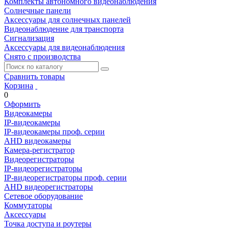
Комплекты автономного видеонаблюдения
Солнечные панели
Аксессуары для солнечных панелей
Видеонаблюдение для транспорта
Сигнализация
Аксессуары для видеонаблюдения
Снято с производства
Сравнить товары
Корзина
0
Оформить
Видеокамеры
IP-видеокамеры
IP-видеокамеры проф. серии
AHD видеокамеры
Камера-регистратор
Видеорегистраторы
IP-видеорегистраторы
IP-видеорегистраторы проф. серии
AHD видеорегистраторы
Сетевое оборудование
Коммутаторы
Аксессуары
Точка доступа и роутеры