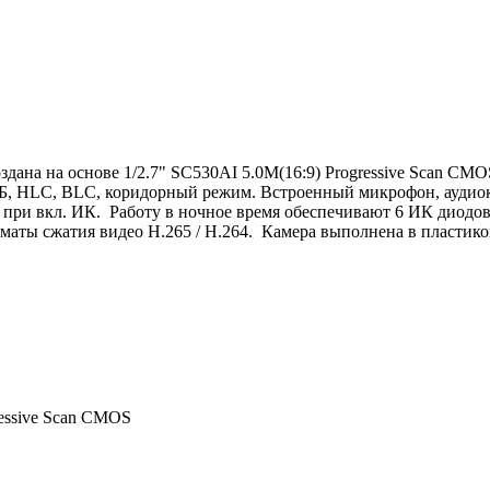
оздана на основе 1/2.7" SC530AI 5.0M(16:9) Progressive Scan C
 HLC, BLC, коридорный режим. Встроенный микрофон, аудиоко
 Лк при вкл. ИК. Работу в ночное время обеспечивают 6 ИК диодов
аты сжатия видео H.265 / H.264. Камера выполнена в пластиков
ressive Scan CMOS