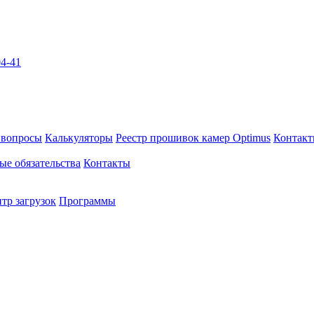
04-41
 вопросы
Калькуляторы
Реестр прошивок камер Optimus
Контак
ые обязательства
Контакты
тр загрузок
Программы