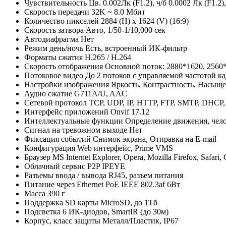
Чувствительность
Цв. 0.002Лк (F1.2), ч/б 0.0002 Лк (F1.2
Скорость передачи
32K ~ 8.0 Мбит
Количество пикселей
2884 (H) x 1624 (V) (16:9)
Скорость затвора
Авто, 1/50-1/10,000 сек
Автодиафрагма
Нет
Режим день/ночь
Есть, встроенный ИК-фильтр
Форматы сжатия
H.265 / H.264
Скорость отображения
Основной поток: 2880*1620, 2560
Потоковое видео
До 2 потоков с управляемой частотой к
Настройки изображения
Яркость, Контрастность, Насыщ
Аудио сжатие
G711A/U, AAC
Сетевой протокол
TCP, UDP, IP, HTTP, FTP, SMTP, DHCP
Интерфейс приложений
Onvif 17.12
Интеллектуальные функции
Определение движения, челов
Сигнал на тревожном выходе
Нет
Фиксация событий
Снимок экрана, Отправка на E-mail
Конфигурация
Web интерфейс, Prime VMS
Браузер
MS Internet Explorer, Opera, Mozilla Firefox, Safari
Облачный сервис P2P
IPEYE
Разъемы ввода / вывода
RJ45, разъем питания
Питание через Ethernet
PoE IEEE 802.3af 6Вт
Масса
390 г
Поддержка SD карты
MicroSD, до 1Тб
Подсветка
6 ИК-диодов, SmartIR (до 30м)
Корпус, класс защиты
Металл/Пластик, IP67