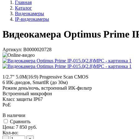
Главная
Каталог
Видеокамеры
IP-видеокамеры
Видеокамера Optimus Prime I
Артикул:
В0000020728
1/2.7" 5.0M(16:9) Progressive Scan CMOS
6 ИК-диодов, SmartIR (до 30м)
Режим день/ночь, встроенный ИК-фильтр
Встроенный микрофон
Класс защиты IР67
PoE
В наличии
Cравнить
Цена:
7 850
руб.
Кол-во:
-
+