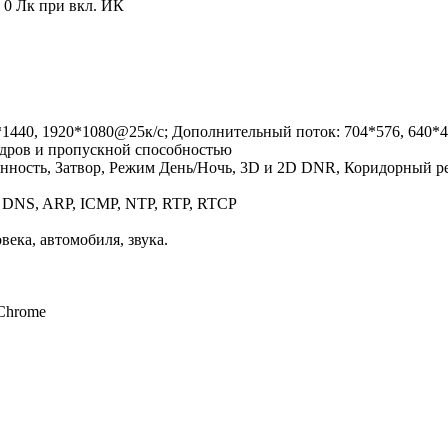
), 0 Лк при вкл. ИК
*1440, 1920*1080@25к/с; Дополнительный поток: 704*576, 640*4
адров и пропускной способностью
енность, Затвор, Режим День/Ночь, 3D и 2D DNR, Коридорный 
, DNS, ARP, ICMP, NTP, RTP, RTCP
ека, автомобиля, звука.
, Chrome