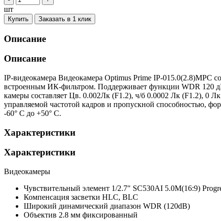
шт
Купить
Заказать в 1 клик
Описание
Описание
IP-видеокамера Видеокамера Optimus Prime IP-015.0(2.8)MPC с
встроенным ИК-фильтром. Поддерживает функции WDR 120 дБ,
камеры составляет Цв. 0.002Лк (F1.2), ч/б 0.0002 Лк (F1.2), 0
управляемой частотой кадров и пропускной способностью, форм
-60° С до +50° С.
Характеристики
Характеристики
Видеокамеры
Чувствительный элемент
1/2.7" SC530AI 5.0M(16:9) Prog
Компенсация засветки
HLC, BLC
Широкий динамический диапазон
WDR (120dB)
Объектив
2.8 мм фиксированный