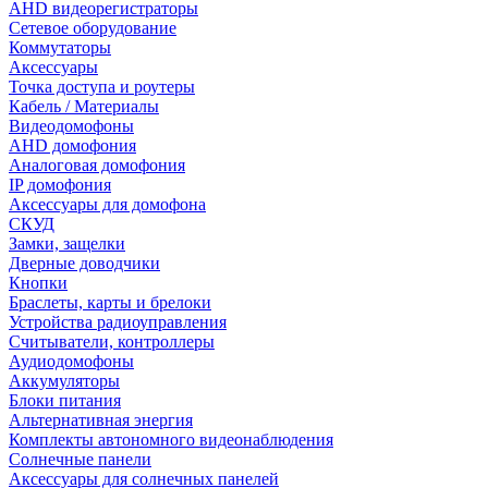
AHD видеорегистраторы
Сетевое оборудование
Коммутаторы
Аксессуары
Точка доступа и роутеры
Кабель / Материалы
Видеодомофоны
AHD домофония
Аналоговая домофония
IP домофония
Аксессуары для домофона
СКУД
Замки, защелки
Дверные доводчики
Кнопки
Браслеты, карты и брелоки
Устройства радиоуправления
Считыватели, контроллеры
Аудиодомофоны
Аккумуляторы
Блоки питания
Альтернативная энергия
Комплекты автономного видеонаблюдения
Солнечные панели
Аксессуары для солнечных панелей