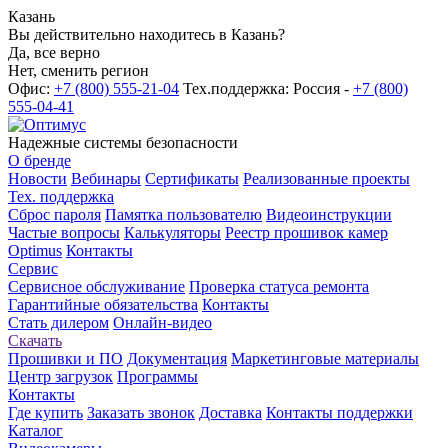
Казань
Вы действительно находитесь в Казань?
Да, все верно
Нет, сменить регион
Офис:
+7 (800) 555-21-04
Тех.поддержка: Россия -
+7 (800)
555-04-41
Надежные системы безопасности
О бренде
Новости
Вебинары
Сертификаты
Реализованные проекты
Тех. поддержка
Сброс пароля
Памятка пользователю
Видеоинструкции
Частые вопросы
Калькуляторы
Реестр прошивок камер
Optimus
Контакты
Сервис
Сервисное обслуживание
Проверка статуса ремонта
Гарантийные обязательства
Контакты
Стать дилером
Онлайн-видео
Скачать
Прошивки и ПО
Документация
Маркетинговые материалы
Центр загрузок
Программы
Контакты
Где купить
Заказать звонок
Доставка
Контакты поддержки
Каталог