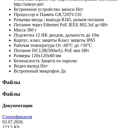
http://xmeye.net/
Встроенное устройство записи
Нет
Процессор и Память
GK7205V210
Разъемы ввода / вывода
RJ45, разъем питания
Питание через Ethernet
PoE IEEE 802.3af до 6Вт
Масса
360 г
Подсветка
12 ИК диодов, дальность до 10м
Корпус, класс защиты
Класс защиты IР65
Рабочая температура
От -60°С до +50°С
Питание
DC12В(500мА), PoE мах 6Вт
Размеры
120х120х80 мм
Безопасность
Защита по паролю
Видео выход
Нет
Встроенный микрофон
Да
Файлы
Файлы
Документация
Спецификация
02.07.2026
123.5 Kb