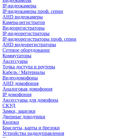
Видеокамеры
IP-видеокамеры
IP-видеокамеры проф. серии
AHD видеокамеры
Камера-регистратор
Видеорегистраторы
IP-видеорегистраторы
IP-видеорегистраторы проф. серии
AHD видеорегистраторы
Сетевое оборудование
Коммутаторы
Аксессуары
Точка доступа и роутеры
Кабель / Материалы
Видеодомофоны
AHD домофония
Аналоговая домофония
IP домофония
Аксессуары для домофона
СКУД
Замки, защелки
Дверные доводчики
Кнопки
Браслеты, карты и брелоки
Устройства радиоуправления