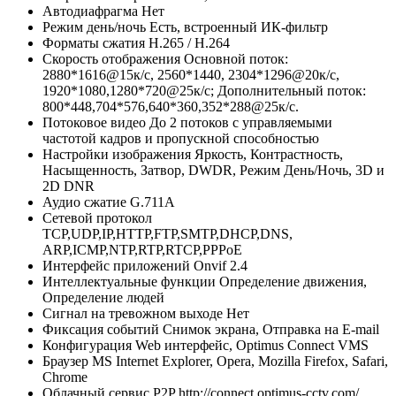
Автодиафрагма
Нет
Режим день/ночь
Есть, встроенный ИК-фильтр
Форматы сжатия
H.265 / H.264
Скорость отображения
Основной поток:
2880*1616@15к/с, 2560*1440, 2304*1296@20к/с,
1920*1080,1280*720@25к/с; Дополнительный поток:
800*448,704*576,640*360,352*288@25к/с.
Потоковое видео
До 2 потоков с управляемыми
частотой кадров и пропускной способностью
Настройки изображения
Яркость, Контрастность,
Насыщенность, Затвор, DWDR, Режим День/Ночь, 3D и
2D DNR
Аудио сжатие
G.711A
Сетевой протокол
TCP,UDP,IP,HTTP,FTP,SMTP,DHCP,DNS,
ARP,ICMP,NTP,RTP,RTCP,PPPoE
Интерфейс приложений
Onvif 2.4
Интеллектуальные функции
Определение движения,
Определение людей
Сигнал на тревожном выходе
Нет
Фиксация событий
Снимок экрана, Отправка на E-mail
Конфигурация
Web интерфейс, Optimus Connect VMS
Браузер
MS Internet Explorer, Opera, Mozilla Firefox, Safari,
Chrome
Облачный сервис P2P
http://connect.optimus-cctv.com/,