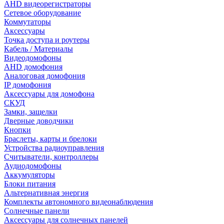
AHD видеорегистраторы
Сетевое оборудование
Коммутаторы
Аксессуары
Точка доступа и роутеры
Кабель / Материалы
Видеодомофоны
AHD домофония
Аналоговая домофония
IP домофония
Аксессуары для домофона
СКУД
Замки, защелки
Дверные доводчики
Кнопки
Браслеты, карты и брелоки
Устройства радиоуправления
Считыватели, контроллеры
Аудиодомофоны
Аккумуляторы
Блоки питания
Альтернативная энергия
Комплекты автономного видеонаблюдения
Солнечные панели
Аксессуары для солнечных панелей