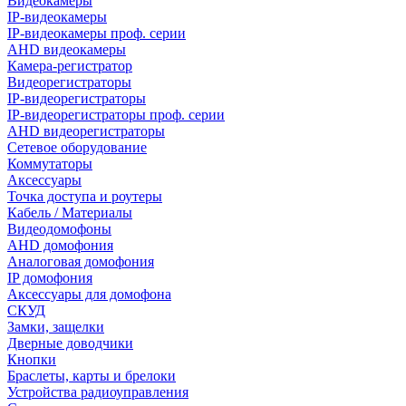
Видеокамеры
IP-видеокамеры
IP-видеокамеры проф. серии
AHD видеокамеры
Камера-регистратор
Видеорегистраторы
IP-видеорегистраторы
IP-видеорегистраторы проф. серии
AHD видеорегистраторы
Сетевое оборудование
Коммутаторы
Аксессуары
Точка доступа и роутеры
Кабель / Материалы
Видеодомофоны
AHD домофония
Аналоговая домофония
IP домофония
Аксессуары для домофона
СКУД
Замки, защелки
Дверные доводчики
Кнопки
Браслеты, карты и брелоки
Устройства радиоуправления