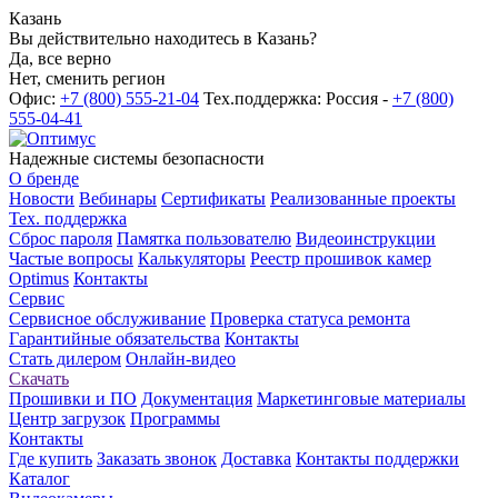
Казань
Вы действительно находитесь в Казань?
Да, все верно
Нет, сменить регион
Офис:
+7 (800) 555-21-04
Тех.поддержка: Россия -
+7 (800)
555-04-41
Надежные системы безопасности
О бренде
Новости
Вебинары
Сертификаты
Реализованные проекты
Тех. поддержка
Сброс пароля
Памятка пользователю
Видеоинструкции
Частые вопросы
Калькуляторы
Реестр прошивок камер
Optimus
Контакты
Сервис
Сервисное обслуживание
Проверка статуса ремонта
Гарантийные обязательства
Контакты
Стать дилером
Онлайн-видео
Скачать
Прошивки и ПО
Документация
Маркетинговые материалы
Центр загрузок
Программы
Контакты
Где купить
Заказать звонок
Доставка
Контакты поддержки
Каталог