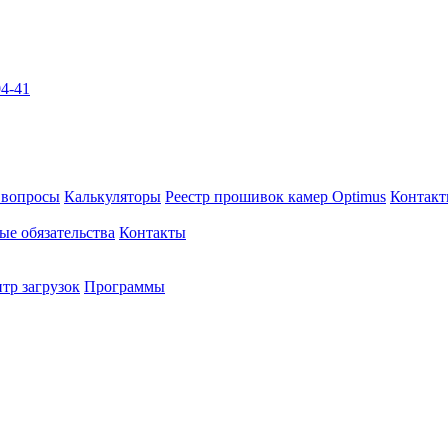
04-41
 вопросы
Калькуляторы
Реестр прошивок камер Optimus
Контак
ые обязательства
Контакты
тр загрузок
Программы