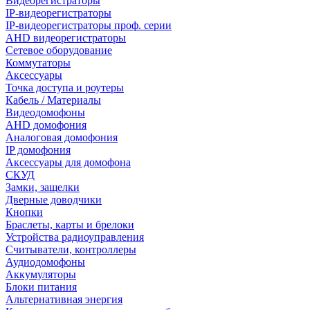
Видеорегистраторы
IP-видеорегистраторы
IP-видеорегистраторы проф. серии
AHD видеорегистраторы
Сетевое оборудование
Коммутаторы
Аксессуары
Точка доступа и роутеры
Кабель / Материалы
Видеодомофоны
AHD домофония
Аналоговая домофония
IP домофония
Аксессуары для домофона
СКУД
Замки, защелки
Дверные доводчики
Кнопки
Браслеты, карты и брелоки
Устройства радиоуправления
Считыватели, контроллеры
Аудиодомофоны
Аккумуляторы
Блоки питания
Альтернативная энергия