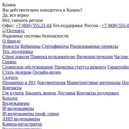
Казань
Вы действительно находитесь в Казань?
Да, все верно
Нет, сменить регион
Офис:
+7 (800) 555-21-04
Тех.поддержка: Россия -
+7 (800) 555-
Надежные системы безопасности
О бренде
Новости
Вебинары
Сертификаты
Реализованные проекты
Тех. поддержка
Сброс пароля
Памятка пользователю
Видеоинструкции
Частые
Сервис
Сервисное обслуживание
Проверка статуса ремонта
Гарантийн
Стать дилером
Онлайн-видео
Скачать
Прошивки и ПО
Документация
Маркетинговые материалы
Цен
Контакты
Где купить
Заказать звонок
Доставка
Контакты поддержки
Каталог
Видеокамеры
IP-видеокамеры
IP-видеокамеры проф. серии
AHD видеокамеры
Камера-регистратор