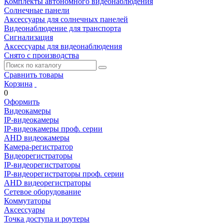
Комплекты автономного видеонаблюдения
Солнечные панели
Аксессуары для солнечных панелей
Видеонаблюдение для транспорта
Сигнализация
Аксессуары для видеонаблюдения
Снято с производства
Сравнить товары
Корзина
0
Оформить
Видеокамеры
IP-видеокамеры
IP-видеокамеры проф. серии
AHD видеокамеры
Камера-регистратор
Видеорегистраторы
IP-видеорегистраторы
IP-видеорегистраторы проф. серии
AHD видеорегистраторы
Сетевое оборудование
Коммутаторы
Аксессуары
Точка доступа и роутеры