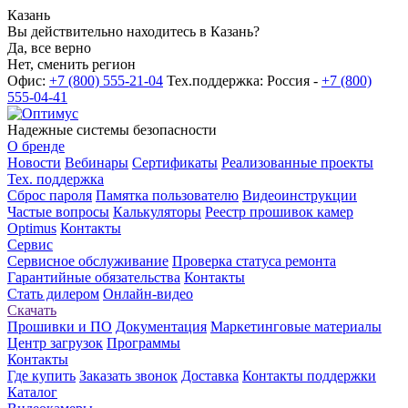
Казань
Вы действительно находитесь в Казань?
Да, все верно
Нет, сменить регион
Офис:
+7 (800) 555-21-04
Тех.поддержка: Россия -
+7 (800)
555-04-41
Надежные системы безопасности
О бренде
Новости
Вебинары
Сертификаты
Реализованные проекты
Тех. поддержка
Сброс пароля
Памятка пользователю
Видеоинструкции
Частые вопросы
Калькуляторы
Реестр прошивок камер
Optimus
Контакты
Сервис
Сервисное обслуживание
Проверка статуса ремонта
Гарантийные обязательства
Контакты
Стать дилером
Онлайн-видео
Скачать
Прошивки и ПО
Документация
Маркетинговые материалы
Центр загрузок
Программы
Контакты
Где купить
Заказать звонок
Доставка
Контакты поддержки
Каталог