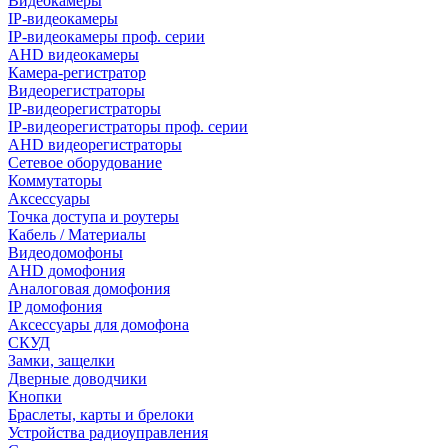
Видеокамеры
IP-видеокамеры
IP-видеокамеры проф. серии
AHD видеокамеры
Камера-регистратор
Видеорегистраторы
IP-видеорегистраторы
IP-видеорегистраторы проф. серии
AHD видеорегистраторы
Сетевое оборудование
Коммутаторы
Аксессуары
Точка доступа и роутеры
Кабель / Материалы
Видеодомофоны
AHD домофония
Аналоговая домофония
IP домофония
Аксессуары для домофона
СКУД
Замки, защелки
Дверные доводчики
Кнопки
Браслеты, карты и брелоки
Устройства радиоуправления