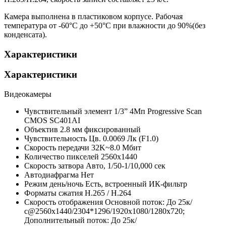
Камера выполнена в пластиковом корпусе. Рабочая
температура от -60°С до +50°С при влажности до 90%(без
конденсата).
Характеристики
Характеристики
Видеокамеры
Чувствительный элемент
1/3” 4Мп Progressive Scan
CMOS SC401AI
Объектив
2.8 мм фиксированный
Чувствительность
Цв. 0.0069 Лк (F1.0)
Скорость передачи
32K~8.0 Мбит
Количество пикселей
2560х1440
Скорость затвора
Авто, 1/50-1/10,000 сек
Автодиафрагма
Нет
Режим день/ночь
Есть, встроенный ИК-фильтр
Форматы сжатия
H.265 / H.264
Скорость отображения
Основной поток: До 25к/
с@2560x1440/2304*1296/1920х1080/1280x720;
Дополнительный поток: До 25к/