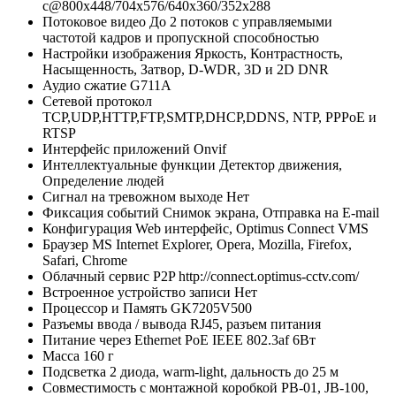
с@800x448/704х576/640x360/352х288
Потоковое видео
До 2 потоков с управляемыми
частотой кадров и пропускной способностью
Настройки изображения
Яркость, Контрастность,
Насыщенность, Затвор, D-WDR, 3D и 2D DNR
Аудио сжатие
G711A
Сетевой протокол
TCP,UDP,HTTP,FTP,SMTP,DHCP,DDNS, NTP, PPPoE и
RTSP
Интерфейс приложений
Onvif
Интеллектуальные функции
Детектор движения,
Определение людей
Сигнал на тревожном выходе
Нет
Фиксация событий
Снимок экрана, Отправка на E-mail
Конфигурация
Web интерфейс, Optimus Connect VMS
Браузер
MS Internet Explorer, Opera, Mozilla, Firefox,
Safari, Chrome
Облачный сервис P2P
http://connect.optimus-cctv.com/
Встроенное устройство записи
Нет
Процессор и Память
GK7205V500
Разъемы ввода / вывода
RJ45, разъем питания
Питание через Ethernet
PoE IEEE 802.3af 6Вт
Масса
160 г
Подсветка
2 диода, warm-light, дальность до 25 м
Совместимость с монтажной коробкой
PB-01, JB-100,