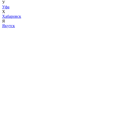
У
Уфа
Х
Хабаровск
Я
Якутск