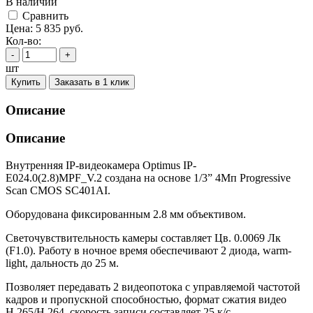
В наличии
Cравнить
Цена:
5 835
руб.
Кол-во:
-
+
шт
Купить
Заказать в 1 клик
Описание
Описание
Внутренняя IP-видеокамера Optimus IP-
E024.0(2.8)MPF_V.2 создана на основе 1/3” 4Мп Progressive
Scan CMOS SC401AI.
Оборудована фиксированным 2.8 мм объективом.
Светочувствительность камеры составляет Цв. 0.0069 Лк
(F1.0). Работу в ночное время обеспечивают 2 диода, warm-
light, дальность до 25 м.
Позволяет передавать 2 видеопотока с управляемой частотой
кадров и пропускной способностью, формат сжатия видео
H.265/H.264, скорость записи составляет 25 к/с.