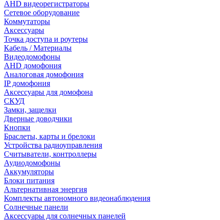
AHD видеорегистраторы
Сетевое оборудование
Коммутаторы
Аксессуары
Точка доступа и роутеры
Кабель / Материалы
Видеодомофоны
AHD домофония
Аналоговая домофония
IP домофония
Аксессуары для домофона
СКУД
Замки, защелки
Дверные доводчики
Кнопки
Браслеты, карты и брелоки
Устройства радиоуправления
Считыватели, контроллеры
Аудиодомофоны
Аккумуляторы
Блоки питания
Альтернативная энергия
Комплекты автономного видеонаблюдения
Солнечные панели
Аксессуары для солнечных панелей