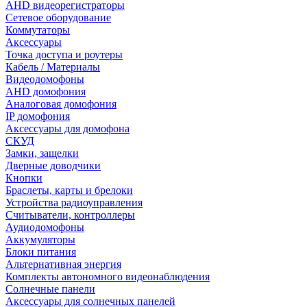
AHD видеорегистраторы
Сетевое оборудование
Коммутаторы
Аксессуары
Точка доступа и роутеры
Кабель / Материалы
Видеодомофоны
AHD домофония
Аналоговая домофония
IP домофония
Аксессуары для домофона
СКУД
Замки, защелки
Дверные доводчики
Кнопки
Браслеты, карты и брелоки
Устройства радиоуправления
Считыватели, контроллеры
Аудиодомофоны
Аккумуляторы
Блоки питания
Альтернативная энергия
Комплекты автономного видеонаблюдения
Солнечные панели
Аксессуары для солнечных панелей