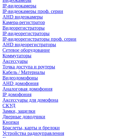
Видеокамеры
IP-видеокамеры
IP-видеокамеры проф. серии
AHD видеокамеры
Камера-регистратор
Видеорегистраторы
IP-видеорегистраторы
IP-видеорегистраторы проф. серии
AHD видеорегистраторы
Сетевое оборудование
Коммутаторы
Аксессуары
Точка доступа и роутеры
Кабель / Материалы
Видеодомофоны
AHD домофония
Аналоговая домофония
IP домофония
Аксессуары для домофона
СКУД
Замки, защелки
Дверные доводчики
Кнопки
Браслеты, карты и брелоки
Устройства радиоуправления