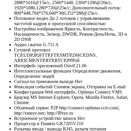
2880*1616@15к/с, 2560*1440, 2304*1296@20к/с,
1920*1080,1280*720@25к/с; Дополнительный поток:
800*448,704*576,640*360,352*288@25к/с.
Потоковое видео
До 2 потоков с управляемыми
частотой кадров и пропускной способностью
Настройки изображения
Яркость, Контрастность,
Насыщенность, Затвор, DWDR, Режим День/Ночь, 3D и
2D DNR
Аудио сжатие
G.711 A
Сетевой протокол
TCP,UDP,IP,HTTP,FTP,SMTP,DHCP,DNS,
ARP,ICMP,NTP,RTP,RTCP,PPPoE
Интерфейс приложений
Onvif 21.06
Интеллектуальные функции
Определение движения,
Определение людей
Сигнал на тревожном выходе
Нет
Фиксация событий
Снимок экрана, Отправка на E-mail
Конфигурация
Web интерфейс, Optimus Connect VMS
Браузер
MS Internet Explorer, Opera, Mozilla Firefox, Safari,
Chrome
Облачный сервис P2P
http://connect.optimus-cctv.com/,
http://xmeye.net/; http://IPeye.ru
Встроенное устройство записи
Нет
Процессор и Память
GK7205V210
Разъемы ввода / вывода
RJ45, разъем питания