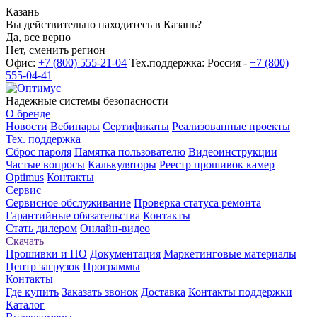
Казань
Вы действительно находитесь в Казань?
Да, все верно
Нет, сменить регион
Офис:
+7 (800) 555-21-04
Тех.поддержка: Россия -
+7 (800)
555-04-41
Надежные системы безопасности
О бренде
Новости
Вебинары
Сертификаты
Реализованные проекты
Тех. поддержка
Сброс пароля
Памятка пользователю
Видеоинструкции
Частые вопросы
Калькуляторы
Реестр прошивок камер
Optimus
Контакты
Сервис
Сервисное обслуживание
Проверка статуса ремонта
Гарантийные обязательства
Контакты
Стать дилером
Онлайн-видео
Скачать
Прошивки и ПО
Документация
Маркетинговые материалы
Центр загрузок
Программы
Контакты
Где купить
Заказать звонок
Доставка
Контакты поддержки
Каталог