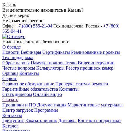
Казань
Вы действительно находитесь в Казань?
Да, все верно
Нет, сменить регион
Офис:
+7 (800) 555-21-04
Тех.поддержка: Россия -
+7 (800)
555-04-41
Надежные системы безопасности
О бренде
Новости
Вебинары
Сертификаты
Реализованные проекты
Тех. поддержка
Сброс пароля
Памятка пользователю
Видеоинструкции
Частые вопросы
Калькуляторы
Реестр прошивок камер
Optimus
Контакты
Сервис
Сервисное обслуживание
Проверка статуса ремонта
Гарантийные обязательства
Контакты
Стать дилером
Онлайн-видео
Скачать
Прошивки и ПО
Документация
Маркетинговые материалы
Центр загрузок
Программы
Контакты
Где купить
Заказать звонок
Доставка
Контакты поддержки
Каталог