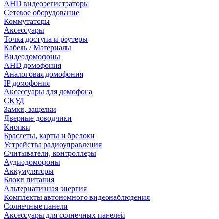
AHD видеорегистраторы
Сетевое оборудование
Коммутаторы
Аксессуары
Точка доступа и роутеры
Кабель / Материалы
Видеодомофоны
AHD домофония
Аналоговая домофония
IP домофония
Аксессуары для домофона
СКУД
Замки, защелки
Дверные доводчики
Кнопки
Браслеты, карты и брелоки
Устройства радиоуправления
Считыватели, контроллеры
Аудиодомофоны
Аккумуляторы
Блоки питания
Альтернативная энергия
Комплекты автономного видеонаблюдения
Солнечные панели
Аксессуары для солнечных панелей