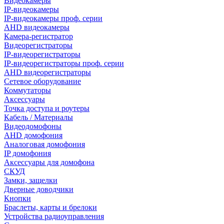
Видеокамеры
IP-видеокамеры
IP-видеокамеры проф. серии
AHD видеокамеры
Камера-регистратор
Видеорегистраторы
IP-видеорегистраторы
IP-видеорегистраторы проф. серии
AHD видеорегистраторы
Сетевое оборудование
Коммутаторы
Аксессуары
Точка доступа и роутеры
Кабель / Материалы
Видеодомофоны
AHD домофония
Аналоговая домофония
IP домофония
Аксессуары для домофона
СКУД
Замки, защелки
Дверные доводчики
Кнопки
Браслеты, карты и брелоки
Устройства радиоуправления