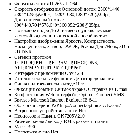
Форматы сжатия
H.265 / H.264
Скорость отображения
Основной поток: 2560*1440,
2304*1296@20fps, 1920*1080,1280*720@25fps;
Дополнительный поток:
800*448,704*576,640*360,352*288@25fps.
Потоковое видео
До 2 потоков с управляемыми
частотой кадров и пропускной способностью
Настройки изображения
Яркость, Контрастность,
Насыщенность, Затвор, DWDR, Режим День/Ночь, 3D и
2D DNR
Сетевой протокол
TCP,UDP,IP,HTTP,FTP,SMTP,DHCP,DNS,
ARP,ICMP,NTP,RTP,RTCP,PPPoE
Интерфейс приложений
Onvif 2.4
Интеллектуальные функции
Детектор движения
Сигнал на тревожном выходе
Нет
Фиксация событий
Снимок экрана, Отправка на E-mail
Конфигурация
Web интерфейс, Optimus Connect VMS
Браузер
Microsoft Internet Explorer IE 6-11
Облачный сервис P2P
http://connect.optimus-cctv.com/
Встроенное устройство записи
Нет
Процессор и Память
GK7205V210
Разъемы ввода / вывода
RJ45, разъем питания
Масса
390 г
Поддержка аудио
Нет