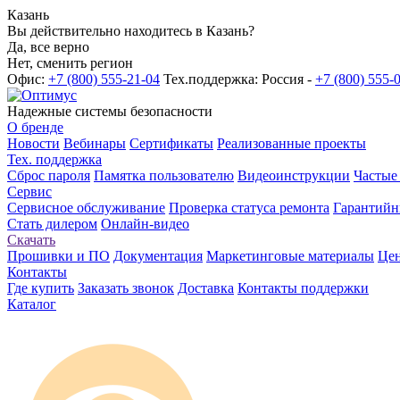
Казань
Вы действительно находитесь в Казань?
Да, все верно
Нет, сменить регион
Офис:
+7 (800) 555-21-04
Тех.поддержка: Россия -
+7 (800) 555-
Надежные системы безопасности
О бренде
Новости
Вебинары
Сертификаты
Реализованные проекты
Тех. поддержка
Сброс пароля
Памятка пользователю
Видеоинструкции
Частые
Сервис
Сервисное обслуживание
Проверка статуса ремонта
Гарантийн
Стать дилером
Онлайн-видео
Скачать
Прошивки и ПО
Документация
Маркетинговые материалы
Цен
Контакты
Где купить
Заказать звонок
Доставка
Контакты поддержки
Каталог