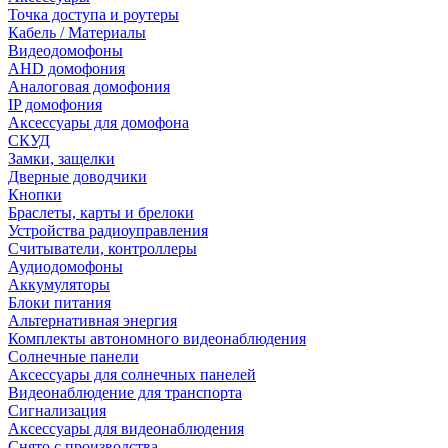
Точка доступа и роутеры
Кабель / Материалы
Видеодомофоны
AHD домофония
Аналоговая домофония
IP домофония
Аксессуары для домофона
СКУД
Замки, защелки
Дверные доводчики
Кнопки
Браслеты, карты и брелоки
Устройства радиоуправления
Считыватели, контроллеры
Аудиодомофоны
Аккумуляторы
Блоки питания
Альтернативная энергия
Комплекты автономного видеонаблюдения
Солнечные панели
Аксессуары для солнечных панелей
Видеонаблюдение для транспорта
Сигнализация
Аксессуары для видеонаблюдения
Снято с производства