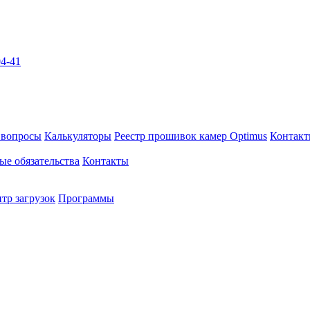
04-41
 вопросы
Калькуляторы
Реестр прошивок камер Optimus
Контак
ые обязательства
Контакты
тр загрузок
Программы