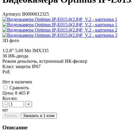
Артикул:
В0000012325
3D фото
1/2.8” 5,69 Мп IMX335
36 ИК-диода
Режим день/ночь, встроенный ИК-фильтр
Класс защиты IР67
PoE
Нет в наличии
Cравнить
Цена:
8 465
руб.
Кол-во:
-
+
шт
Купить
Заказать в 1 клик
Описание