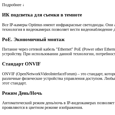
Подробнее ↓
ИК подсветка для съемки в темноте
Все IP-камеры Optimus имеют инфракрасные светодиоды. Они 
технология в видеокамерах позволяет вести видеонаблюдение д
PoE. Экономичный монтаж
Питание через сетевой кабель "Ethernet" PoE (Power other Eth
устройству. При использовании данной технологии, потребност
Стандарт ONVIF
ONVIF (OpenNetworkVideoInterfaceForum) – это стандарт, кото
различные физические устройства управления доступом. Люб
этот стандарт.
Режим День/Ночь
Автоматический режим день/ночь в IP-видеокамерах позволяет
проявляются в цветном режиме изображения.