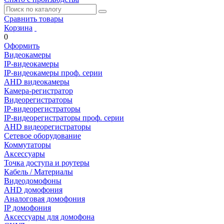
Сравнить товары
Корзина
0
Оформить
Видеокамеры
IP-видеокамеры
IP-видеокамеры проф. серии
AHD видеокамеры
Камера-регистратор
Видеорегистраторы
IP-видеорегистраторы
IP-видеорегистраторы проф. серии
AHD видеорегистраторы
Сетевое оборудование
Коммутаторы
Аксессуары
Точка доступа и роутеры
Кабель / Материалы
Видеодомофоны
AHD домофония
Аналоговая домофония
IP домофония
Аксессуары для домофона