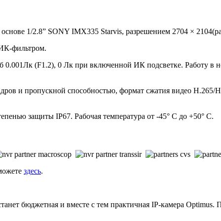
 основе 1/2.8” SONY IMX335 Starvis, разрешением 2704 × 2104(ра
ИК-фильтром.
Ч/б 0.001Лк (F1.2), 0 Лк при включенной ИК подсветке. Работу 
адров и пропускной способностью, формат сжатия видео H.265/H.2
пенью защиты IP67. Рабочая температура от -45° С до +50° С.
 можете
здесь
.
нет бюджетная и вместе с тем практичная IP-камера Optimus. П